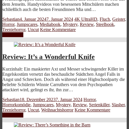
dem Jenseits. Handyvideos von besessenen Mitschülern machen
schließlich auch die besten Freundinnen Mia und…
Sebastian
4. Januar 2024
7. Januar 2024
4K UltraHD
,
Fluch
,
Geister
,
Horror
,
Jumpscares
,
Mediabook
,
Mystery
,
Review
,
Steelbook
,
Teeniehorror
,
Uncut
Keine Kommentare
Weiterlesen
Review: It’s a Wonderful Knife
Kurzinhalt: Ein maskierter Axt und Messer schwingender Killer im
Engelskostüm versetzt das beschauliche Städtchen Angel Falls in
Angst und Schrecken. Doch als während einer Highschoolparty die
beliebte Schülerin Winnie Carruthers von dem Psychopathen
attackiert wird, gelingt es ihr, ihn zur…
Sebastian
18. Dezember 2023
7. Januar 2024
Horror
,
Horrorkomödie
,
Jumpscares
,
Mystery
,
Review
,
Serienkiller
,
Slasher
,
Teeniehorror
,
Uncut
,
Weihnachtshorror
Keine Kommentare
Weiterlesen