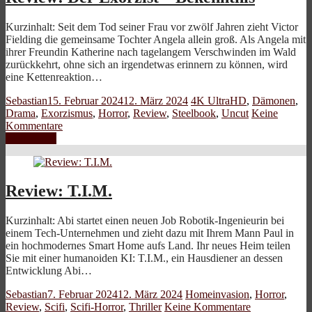
Kurzinhalt: Seit dem Tod seiner Frau vor zwölf Jahren zieht Victor
Fielding die gemeinsame Tochter Angela allein groß. Als Angela mit
ihrer Freundin Katherine nach tagelangem Verschwinden im Wald
zurückkehrt, ohne sich an irgendetwas erinnern zu können, wird
eine Kettenreaktion…
Sebastian
15. Februar 2024
12. März 2024
4K UltraHD
,
Dämonen
,
Drama
,
Exorzismus
,
Horror
,
Review
,
Steelbook
,
Uncut
Keine
Kommentare
Weiterlesen
Review: T.I.M.
Kurzinhalt: Abi startet einen neuen Job Robotik-Ingenieurin bei
einem Tech-Unternehmen und zieht dazu mit Ihrem Mann Paul in
ein hochmodernes Smart Home aufs Land. Ihr neues Heim teilen
Sie mit einer humanoiden KI: T.I.M., ein Hausdiener an dessen
Entwicklung Abi…
Sebastian
7. Februar 2024
12. März 2024
Homeinvasion
,
Horror
,
Review
,
Scifi
,
Scifi-Horror
,
Thriller
Keine Kommentare