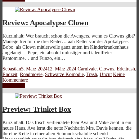
Review: Apocalypse Clown
Kurzinhalt: Wer braucht schon die Avengers, wenn es Clowns gibt?
Manege frei für die drei Reiter… ääh Retter vor der Apokalypse:
Bobo, als Clown mittlerweile ganz unten im Kinderkrankenhaus
angelangt… Pepe, ein absolut unlustiger und talentfreier
Pantomime… und Funzo, ein…
Sebastian
5. März 2024
12. März 2024
Carnivale
,
Clowns
,
Edeltrash
,
Endzeit
,
Roadmovie
,
Schwarze Komödie
,
Trash
,
Uncut
Keine
Kommentare
Weiterlesen
Preview: Trinket Box
Kurzinhalt: Das frisch verheiratete Paar Ava und Mike zieht in ein
neues Haus. Ava lernt die nette Nachbarin Mrs. Davis kennen, die
ihr eine Kette in einer alten Schmuckschatulle schenkt.