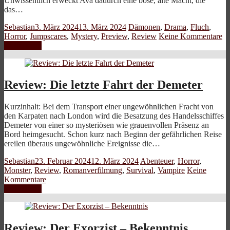
Unwissentlich erweckt Ava dadurch eine böse, alte Macht, die
das…
Sebastian
3. März 2024
13. März 2024
Dämonen
,
Drama
,
Fluch
,
Horror
,
Jumpscares
,
Mystery
,
Preview
,
Review
Keine Kommentare
Weiterlesen
Review: Die letzte Fahrt der Demeter
Kurzinhalt: Bei dem Transport einer ungewöhnlichen Fracht von
den Karpaten nach London wird die Besatzung des Handelsschiffes
Demeter von einer so mysteriösen wie grauenvollen Präsenz an
Bord heimgesucht. Schon kurz nach Beginn der gefährlichen Reise
ereilen überaus ungewöhnliche Ereignisse die…
Sebastian
23. Februar 2024
12. März 2024
Abenteuer
,
Horror
,
Monster
,
Review
,
Romanverfilmung
,
Survival
,
Vampire
Keine
Kommentare
Weiterlesen
Review: Der Exorzist – Bekenntnis