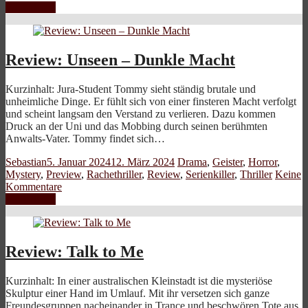
Weiterlesen
Review: Unseen – Dunkle Macht
Kurzinhalt: Jura-Student Tommy sieht ständig brutale und
unheimliche Dinge. Er fühlt sich von einer finsteren Macht verfolgt
und scheint langsam den Verstand zu verlieren. Dazu kommen
Druck an der Uni und das Mobbing durch seinen berühmten
Anwalts-Vater. Tommy findet sich…
Sebastian
5. Januar 2024
12. März 2024
Drama
,
Geister
,
Horror
,
Mystery
,
Preview
,
Rachethriller
,
Review
,
Serienkiller
,
Thriller
Keine
Kommentare
Weiterlesen
Review: Talk to Me
Kurzinhalt: In einer australischen Kleinstadt ist die mysteriöse
Skulptur einer Hand im Umlauf. Mit ihr versetzen sich ganze
Freundesgruppen nacheinander in Trance und beschwören Tote aus