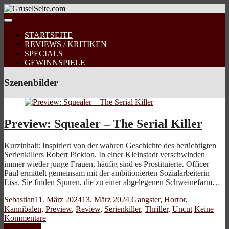
STARTSEITE
REVIEWS / KRITIKEN
SPECIALS
GEWINNSPIELE
Szenenbilder
Preview: Squealer – The Serial Killer
Kurzinhalt: Inspiriert von der wahren Geschichte des berüchtigten
Serienkillers Robert Pickton. In einer Kleinstadt verschwinden
immer wieder junge Frauen, häufig sind es Prostituierte. Officer
Paul ermittelt gemeinsam mit der ambitionierten Sozialarbeiterin
Lisa. Sie finden Spuren, die zu einer abgelegenen Schweinefarm…
Sebastian
11. März 2024
13. März 2024
Gangster
,
Horror
,
Kannibalen
,
Preview
,
Review
,
Serienkiller
,
Thriller
,
Uncut
Keine
Kommentare
Weiterlesen