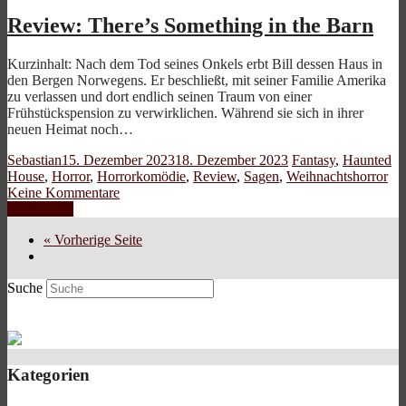
Review: There’s Something in the Barn
Kurzinhalt: Nach dem Tod seines Onkels erbt Bill dessen Haus in
den Bergen Norwegens. Er beschließt, mit seiner Familie Amerika
zu verlassen und dort endlich seinen Traum von einer
Frühstückspension zu verwirklichen. Während sie sich in ihrer
neuen Heimat noch…
Sebastian
15. Dezember 2023
18. Dezember 2023
Fantasy
,
Haunted
House
,
Horror
,
Horrorkomödie
,
Review
,
Sagen
,
Weihnachtshorror
Keine Kommentare
Weiterlesen
« Vorherige Seite
Suche
Kategorien