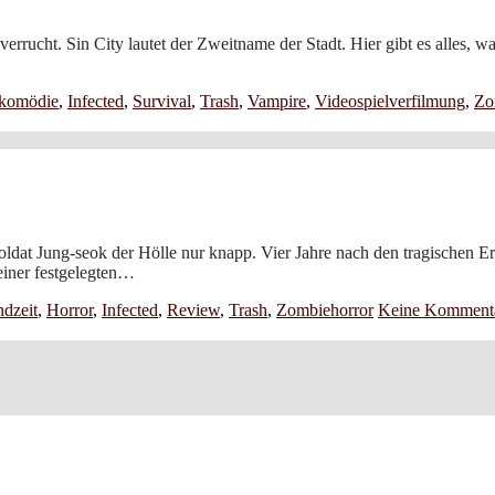
 verrucht. Sin City lautet der Zweitname der Stadt. Hier gibt es alles, 
rkomödie
,
Infected
,
Survival
,
Trash
,
Vampire
,
Videospielverfilmung
,
Zo
dat Jung-seok der Hölle nur knapp. Vier Jahre nach den tragischen Erei
einer festgelegten…
dzeit
,
Horror
,
Infected
,
Review
,
Trash
,
Zombiehorror
Keine Komment