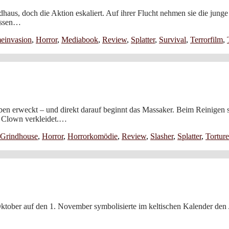
haus, doch die Aktion eskaliert. Auf ihrer Flucht nehmen sie die junge
üssen…
einvasion
,
Horror
,
Mediabook
,
Review
,
Splatter
,
Survival
,
Terrorfilm
,
n erweckt – und direkt darauf beginnt das Massaker. Beim Reinigen sei
s Clown verkleidet.…
Grindhouse
,
Horror
,
Horrorkomödie
,
Review
,
Slasher
,
Splatter
,
Torture
ktober auf den 1. November symbolisierte im keltischen Kalender den J