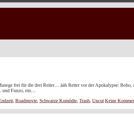
anege frei für die drei Reiter… ääh Retter vor der Apokalypse: Bobo,
e… und Funzo, ein…
Endzeit
,
Roadmovie
,
Schwarze Komödie
,
Trash
,
Uncut
Keine Kommen