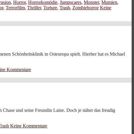
asion
,
Horror
,
Horrorkomödie
,
Jumpscares
,
Monster
,
Mumien
,
or
,
Terrorfilm
,
Thriller
,
Torture
,
Trash
,
Zombiehorror
Keine
nen Schönheitsklinik in Osteuropa spielt. Hierher hat es Michael
ine Kommentare
h Chase und seine Freundin Laine. Doch je näher das freudig
Trash
Keine Kommentare