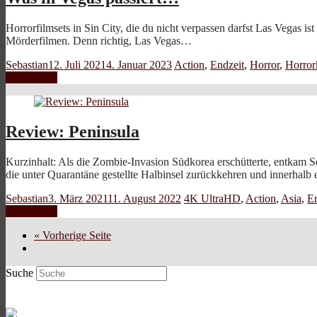
Horrorfilmsets in Sin City, die du nicht verpassen darfst Las Vegas ist
Mörderfilmen. Denn richtig, Las Vegas…
Sebastian
12. Juli 2021
4. Januar 2023
Action
,
Endzeit
,
Horror
,
Horro
Weiterlesen
Review: Peninsula
Kurzinhalt: Als die Zombie-Invasion Südkorea erschütterte, entkam Sol
die unter Quarantäne gestellte Halbinsel zurückkehren und innerhalb 
Sebastian
3. März 2021
11. August 2022
4K UltraHD
,
Action
,
Asia
,
En
Weiterlesen
« Vorherige Seite
Suche