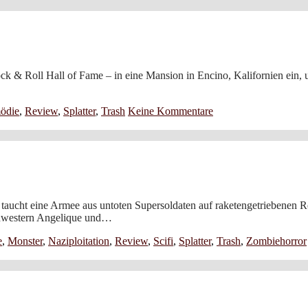
Rock & Roll Hall of Fame – in eine Mansion in Encino, Kalifornien ein
ödie
,
Review
,
Splatter
,
Trash
Keine Kommentare
ucht eine Armee aus untoten Supersoldaten auf raketengetriebenen Rei
Schwestern Angelique und…
e
,
Monster
,
Naziploitation
,
Review
,
Scifi
,
Splatter
,
Trash
,
Zombiehorror