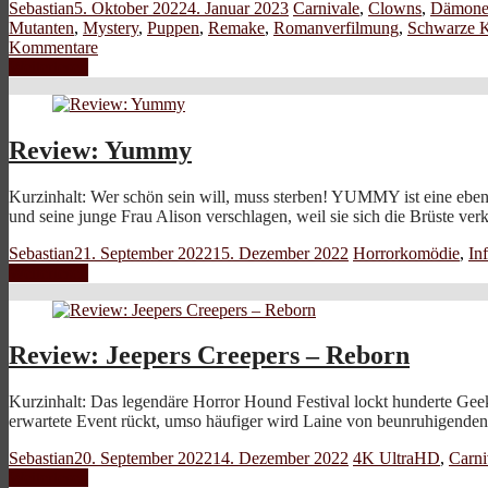
Sebastian
5. Oktober 2022
4. Januar 2023
Carnivale
,
Clowns
,
Dämon
Mutanten
,
Mystery
,
Puppen
,
Remake
,
Romanverfilmung
,
Schwarze 
Kommentare
Weiterlesen
Review: Yummy
Kurzinhalt: Wer schön sein will, muss sterben! YUMMY ist eine ebens
und seine junge Frau Alison verschlagen, weil sie sich die Brüste ver
Sebastian
21. September 2022
15. Dezember 2022
Horrorkomödie
,
In
Weiterlesen
Review: Jeepers Creepers – Reborn
Kurzinhalt: Das legendäre Horror Hound Festival lockt hunderte Gee
erwartete Event rückt, umso häufiger wird Laine von beunruhigend
Sebastian
20. September 2022
14. Dezember 2022
4K UltraHD
,
Carni
Weiterlesen