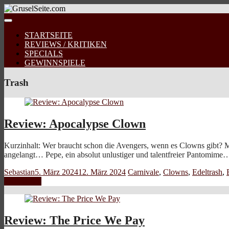
STARTSEITE
REVIEWS / KRITIKEN
SPECIALS
GEWINNSPIELE
Trash
Review: Apocalypse Clown
Kurzinhalt: Wer braucht schon die Avengers, wenn es Clowns gibt? M
angelangt… Pepe, ein absolut unlustiger und talentfreier Pantomim
Sebastian
5. März 2024
12. März 2024
Carnivale
,
Clowns
,
Edeltrash
,
Weiterlesen
Review: The Price We Pay