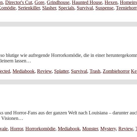
en
,
Director's Cut
,
Gore
,
Grindhouse
,
Haunted House
,
Hexen
,
Homeinv
Komödie
,
Serienkiller
,
Slasher
,
Specials
,
Survival
,
Suspense
,
Teeniehorr
o blutige wie aufregende Horrorkomödie, die in einer heruntergekomme
kleinern lassen…
fected
,
Mediabook
,
Review
,
Splatter
,
Survival
,
Trash
,
Zombiehorror
Ke
ks und Horror-Fans aus der ganzen Welt nach Louisiana – darunter auc
en Visionen…
vale
,
Horror
,
Horrorkomödie
,
Mediabook
,
Monster
,
Mystery
,
Review
,