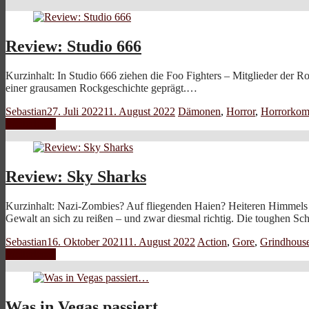
Review: Studio 666
Kurzinhalt: In Studio 666 ziehen die Foo Fighters – Mitglieder der 
einer grausamen Rockgeschichte geprägt.…
Sebastian
27. Juli 2022
11. August 2022
Dämonen
,
Horror
,
Horrorkom
Weiterlesen
Review: Sky Sharks
Kurzinhalt: Nazi-Zombies? Auf fliegenden Haien? Heiteren Himmels ta
Gewalt an sich zu reißen – und zwar diesmal richtig. Die toughen 
Sebastian
16. Oktober 2021
11. August 2022
Action
,
Gore
,
Grindhous
Weiterlesen
Was in Vegas passiert…