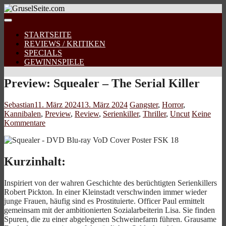
STARTSEITE
REVIEWS / KRITIKEN
SPECIALS
GEWINNSPIELE
Preview: Squealer – The Serial Killer
Sebastian
11. März 2024
13. März 2024
Gangster
,
Horror
,
Kannibalen
,
Preview
,
Review
,
Serienkiller
,
Thriller
,
Uncut
Keine
Kommentare
Kurzinhalt:
Inspiriert von der wahren Geschichte des berüchtigten Serienkillers
Robert Pickton. In einer Kleinstadt verschwinden immer wieder
junge Frauen, häufig sind es Prostituierte. Officer Paul ermittelt
gemeinsam mit der ambitionierten Sozialarbeiterin Lisa. Sie finden
Spuren, die zu einer abgelegenen Schweinefarm führen. Grausame