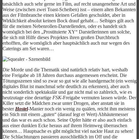
tatsächlich auch sehr gerne im Film, auf recht unangenehme Art und
Weise (zwischen zwei Toast-Scheiben) isst – einem alten Bekannten
aus der Filmbranche einen kleinen Gefallen geschuldet, aber in
Wirklichkeit absolut keinen Bock drauf gehabt… Selbiges gilt auch
für die meisten Nebenrollen-Darstellenden, oder es handelt sich
womöglich bei den „Prostituierte XY“ Darstellerinnen um solche,
die sich mit Hilfe dieses Projektes ihren großen Durchbruch
erhofften, die womöglich aber hauptsächlich auch nur wegen des
Caterings am Set waren…
Die Morde und die Thematik sind natürlich relativ hart, weshalb
eine Freigabe ab 18 Jahren durchaus angemessen erscheint. Die
Tötungsszenen sind so zwar so gut wie alle handgemacht (ein wenig
digitales Blut ist manchmal sehr deutlich zu erkennen), aber auch
nicht sonderlich spektakulär und gar nicht mal so zahlreich, wie es
heutzutage eine derartige
FSK
-Freigabe vermuten lassen würde. Der
Killer setzt die Mädchen zwar unter Drogen, aber anstatt sie in
bester
Hostel
-Manier noch ein wenig zu quälen, reicht ihm meistens
ein Stich mit einem „guten“ (darauf legt er Wert) Abhäutemesser
und das war es auch schon. Seine Opfer hätte er also auch einfach
aus einer dunklen Ecke heraus auf ihrem Heimweg überraschen
können… Hauptsache es gibt möglichst viel nackte Haut zu sehen!
Die Schlachtungen passieren ausschließlich im Off und die