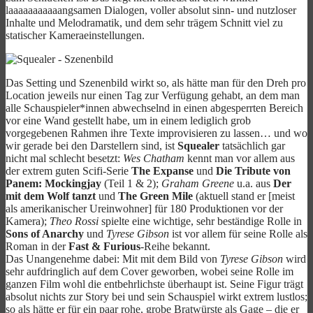
laaaaaaaaaaangsamen Dialogen, voller absolut sinn- und nutzloser
Inhalte und Melodramatik, und dem sehr trägem Schnitt viel zu
statischer Kameraeinstellungen.
Das Setting und Szenenbild wirkt so, als hätte man für den Dreh pro
Location jeweils nur einen Tag zur Verfügung gehabt, an dem man
alle Schauspieler*innen abwechselnd in einen abgesperrten Bereich
vor eine Wand gestellt habe, um in einem lediglich grob
vorgegebenen Rahmen ihre Texte improvisieren zu lassen… und wo
wir gerade bei den Darstellern sind, ist
Squealer
tatsächlich gar
nicht mal schlecht besetzt:
Wes Chatham
kennt man vor allem aus
der extrem guten Scifi-Serie
The Expanse
und
Die Tribute von
Panem: Mockingjay
(Teil 1 & 2);
Graham Greene
u.a. aus
Der
mit dem Wolf tanzt
und
The Green Mile
(aktuell stand er [meist
als amerikanischer Ureinwohner] für 180 Produktionen vor der
Kamera);
Theo Rossi
spielte eine wichtige, sehr beständige Rolle in
Sons of Anarchy
und
Tyrese Gibson
ist vor allem für seine Rolle als
Roman in der
Fast & Furious
-Reihe bekannt.
Das Unangenehme dabei: Mit mit dem Bild von
Tyrese Gibson
wird
sehr aufdringlich auf dem Cover geworben, wobei seine Rolle im
ganzen Film wohl die entbehrlichste überhaupt ist. Seine Figur trägt
absolut nichts zur Story bei und sein Schauspiel wirkt extrem lustlos;
so als hätte er für ein paar rohe, grobe Bratwürste als Gage – die er