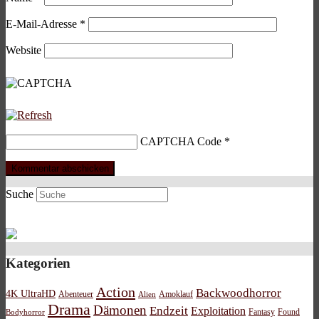
E-Mail-Adresse
*
Website
CAPTCHA Code
*
Suche
Kategorien
Action
Backwoodhorror
4K UltraHD
Abenteuer
Amoklauf
Alien
Drama
Dämonen
Endzeit
Exploitation
Bodyhorror
Fantasy
Found