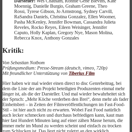
Darsteller:
Wes Chatham, Ronnie Gene Blevins, Kate
Moennig, Danielle Burgio, Graham Greene, Theo
Rossi, Tyrese Gibson, Jo Armstrong, Sydney Carvill,
RaSandra Daniels, Christina Gonzalez, Ellen Woomer,
Pasha McKenley, Jennifer Bowman, Cassandra Julieta
Reveles, Rocko Reyes, Eileen Weisinger, Jennifer
Caputo, Holly Kaplan, Gregory Nye, Mason Molina,
Rebecca Knox, Anthony Gonzales
Kritik:
Von Sebastian Notbom
Prüfungsmedium: Presse-Stream (deutsch, vimeo, 720p)
Mit freundlicher Unterstützung von
Tiberius Film
Hier haben wir mal wieder einen direct to disc Genrebeitrag, bei
dem die Liste der am Projekt beteiligten Produzenten einmal mehr
länger ist, als die der Darsteller. Und mal wieder bewahrheitet sich
der Spruch: „Mehr Köche verderben den Brei“, denn mehr als fader
Einheitsbrei – in Zeiten der Filmveröffentlichungen im Fast-Food-
Stil – ist hier auch nicht zu erwarten. Wobei Fast Food natürlich
auch lecker schmecken und durchaus befriedigen kann, kaut man
hier fast Hundert Minuten lang auf einer zähen Masse herum, die
immer mehr im Mund zu werden scheint und einfach zu trocken
zum Schlucken ist. Das liegt nicht zuletzt an den wirklich