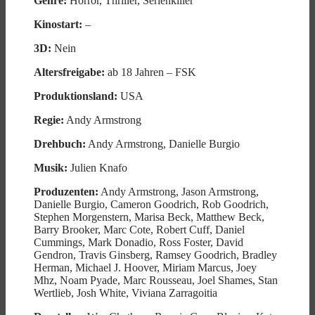
Genre:
Horror, Thriller, Serienkiller
Kinostart:
–
3D:
Nein
Altersfreigabe:
ab 18 Jahren – FSK
Produktionsland:
USA
Regie:
Andy Armstrong
Drehbuch:
Andy Armstrong, Danielle Burgio
Musik:
Julien Knafo
Produzenten:
Andy Armstrong, Jason Armstrong,
Danielle Burgio, Cameron Goodrich, Rob Goodrich,
Stephen Morgenstern, Marisa Beck, Matthew Beck,
Barry Brooker, Marc Cote, Robert Cuff, Daniel
Cummings, Mark Donadio, Ross Foster, David
Gendron, Travis Ginsberg, Ramsey Goodrich, Bradley
Herman, Michael J. Hoover, Miriam Marcus, Joey
Mhz, Noam Pyade, Marc Rousseau, Joel Shames, Stan
Wertlieb, Josh White, Viviana Zarragoitia