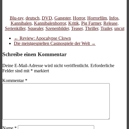
Blu-ray
,
deutsch
,
DVD
,
Gangster
,
Horror
,
Horrorfilm
,
Infos
,
Kannibalen
,
Kannibalenhorror
,
Kritik
,
Pig Farmer
,
Release
,
Serienkiller
,
Squealer
,
Szenenbilder
,
Teaser
,
Thriller
,
Trailer
,
uncut
←
Review: Apocalypse Clown
Die meistgespielten Casinospiele der Welt
→
Schreibe einen Kommentar
Deine E-Mail-Adresse wird nicht veröffentlicht.
Erforderliche
Felder sind mit
*
markiert
Kommentar
*
Name
*