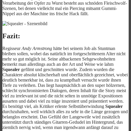
Verarbeitung der Opfer zu Wurst besteht aus schnöden Fleischwolf-
Szenen, bei denen vielleicht mal ein Piercing mitsamt Gummi-
Nippel aus der Maschine ins frische Hack fällt.
Fazit:
Regisseur
Andy Armstrong
hätte bei seinem Job als Stuntman
bleiben sollen, wobei das natürlich im fortgeschrittenem Alter nicht
mehr so gut möglich ist. Seine altbackenen Sehgewohnheiten
bemerkt man allerdings auch an der Art und Weise wie lahm
Squealer
gefilmt und geschnitten wurde. Zudem wurden die
Charaktere absolut klischeehaft und oberflächlich gezeichnet, wobei
deutlich bemerkbar ist, dass zu krampfhaft versucht wurde ihnen
Tiefe zu verleihen. Das liegt hauptsächlich an den super hölzernen,
schlecht synchronisierten Dialogen, deren Inhalt für die Story meist
viel zu irrelevant ist und die nicht selten in unnötige Expositionen
ausarten und dabei viel zu träge inszeniert und präsentiert werden.
Es benötigt viel, als Kritiker erlente Selbstüberwindung
Squealer
durchzuhalten, weil wirklich alles zu sehr in die Länge gezogen und
belanglos erscheint. Das Gefühl der Langeweile wird zusätzlich
unterstützt durch ständiges Gitarren-Gedudel im Hintergrund, das
ziemlich nervig wird, wenn man irgendwann anfängt darauf zu