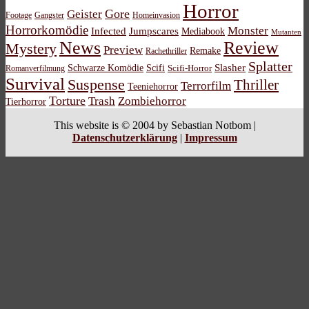
Horror
Gore
Geister
Footage
Gangster
Homeinvasion
Horrorkomödie
Monster
Infected
Jumpscares
Mediabook
Mutanten
News
Review
Mystery
Preview
Remake
Rachethriller
Splatter
Schwarze Komödie
Scifi
Slasher
Scifi-Horror
Romanverfilmung
Survival
Suspense
Thriller
Terrorfilm
Teeniehorror
Torture
Trash
Zombiehorror
Tierhorror
This website is © 2004 by Sebastian Notbom |
Datenschutzerklärung
|
Impressum