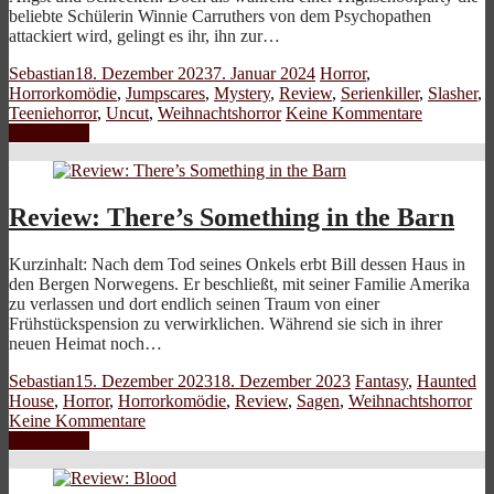
beliebte Schülerin Winnie Carruthers von dem Psychopathen
attackiert wird, gelingt es ihr, ihn zur…
Sebastian
18. Dezember 2023
7. Januar 2024
Horror
,
Horrorkomödie
,
Jumpscares
,
Mystery
,
Review
,
Serienkiller
,
Slasher
,
Teeniehorror
,
Uncut
,
Weihnachtshorror
Keine Kommentare
Weiterlesen
Review: There’s Something in the Barn
Kurzinhalt: Nach dem Tod seines Onkels erbt Bill dessen Haus in
den Bergen Norwegens. Er beschließt, mit seiner Familie Amerika
zu verlassen und dort endlich seinen Traum von einer
Frühstückspension zu verwirklichen. Während sie sich in ihrer
neuen Heimat noch…
Sebastian
15. Dezember 2023
18. Dezember 2023
Fantasy
,
Haunted
House
,
Horror
,
Horrorkomödie
,
Review
,
Sagen
,
Weihnachtshorror
Keine Kommentare
Weiterlesen