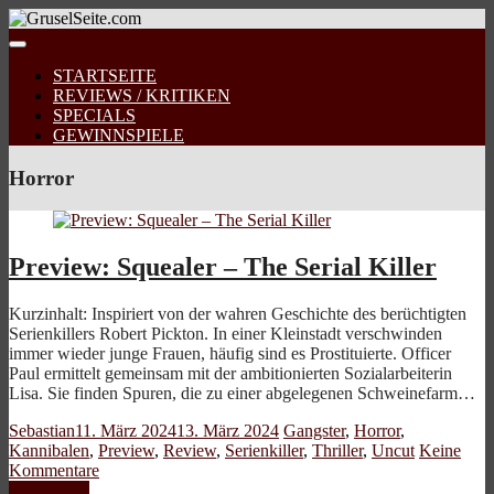
STARTSEITE
REVIEWS / KRITIKEN
SPECIALS
GEWINNSPIELE
Horror
Preview: Squealer – The Serial Killer
Kurzinhalt: Inspiriert von der wahren Geschichte des berüchtigten
Serienkillers Robert Pickton. In einer Kleinstadt verschwinden
immer wieder junge Frauen, häufig sind es Prostituierte. Officer
Paul ermittelt gemeinsam mit der ambitionierten Sozialarbeiterin
Lisa. Sie finden Spuren, die zu einer abgelegenen Schweinefarm…
Sebastian
11. März 2024
13. März 2024
Gangster
,
Horror
,
Kannibalen
,
Preview
,
Review
,
Serienkiller
,
Thriller
,
Uncut
Keine
Kommentare
Weiterlesen