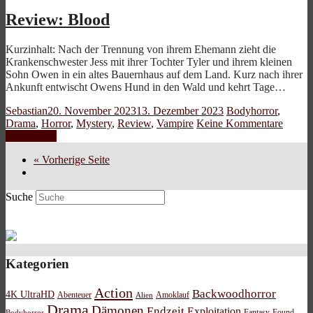
Review: Blood
Kurzinhalt: Nach der Trennung von ihrem Ehemann zieht die
Krankenschwester Jess mit ihrer Tochter Tyler und ihrem kleinen
Sohn Owen in ein altes Bauernhaus auf dem Land. Kurz nach ihrer
Ankunft entwischt Owens Hund in den Wald und kehrt Tage…
Sebastian
20. November 2023
13. Dezember 2023
Bodyhorror
,
Drama
,
Horror
,
Mystery
,
Review
,
Vampire
Keine Kommentare
Weiterlesen
« Vorherige Seite
Suche
Kategorien
Action
Backwoodhorror
4K UltraHD
Abenteuer
Amoklauf
Alien
Drama
Dämonen
Endzeit
Exploitation
Bodyhorror
Fantasy
Found