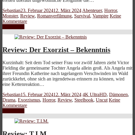
ereilen überaus ungewöhnliche Ereignisse die…
Sebastian
23. Februar 2024
12. März 2024
Abenteuer
,
Horror
,
Monster
,
Review
,
Romanverfilmung
,
Survival
,
Vampire
Keine
Kommentare
Weiterlesen
Review: Der Exorzist – Bekenntnis
Kurzinhalt: Seit dem Tod seiner Frau vor zwölf Jahren zieht Victor
Fielding die gemeinsame Tochter Angela allein groß. Als Angela mit
ihrer Freundin Katherine nach tagelangem Verschwinden im Wald
zurückkehrt, ohne sich an irgendetwas erinnern zu können, wird
eine Kettenreaktion…
Sebastian
15. Februar 2024
12. März 2024
4K UltraHD
,
Dämonen
,
Drama
,
Exorzismus
,
Horror
,
Review
,
Steelbook
,
Uncut
Keine
Kommentare
Weiterlesen
Review: T.I.M.