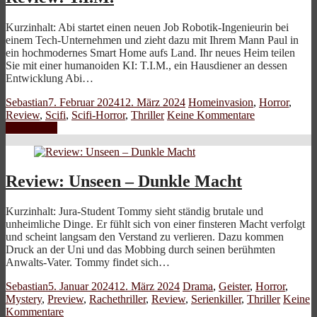
Kurzinhalt: Abi startet einen neuen Job Robotik-Ingenieurin bei
einem Tech-Unternehmen und zieht dazu mit Ihrem Mann Paul in
ein hochmodernes Smart Home aufs Land. Ihr neues Heim teilen
Sie mit einer humanoiden KI: T.I.M., ein Hausdiener an dessen
Entwicklung Abi…
Sebastian
7. Februar 2024
12. März 2024
Homeinvasion
,
Horror
,
Review
,
Scifi
,
Scifi-Horror
,
Thriller
Keine Kommentare
Weiterlesen
Review: Unseen – Dunkle Macht
Kurzinhalt: Jura-Student Tommy sieht ständig brutale und
unheimliche Dinge. Er fühlt sich von einer finsteren Macht verfolgt
und scheint langsam den Verstand zu verlieren. Dazu kommen
Druck an der Uni und das Mobbing durch seinen berühmten
Anwalts-Vater. Tommy findet sich…
Sebastian
5. Januar 2024
12. März 2024
Drama
,
Geister
,
Horror
,
Mystery
,
Preview
,
Rachethriller
,
Review
,
Serienkiller
,
Thriller
Keine
Kommentare