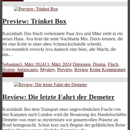
Preview: Trinket Box
Kurzinhalt: Das frisch verheiratete Paar Ava und Mike zieht in ein
neues Haus. Ava lernt die nette Nachbarin Mrs. Davis kennen, die
ihr eine Kette in einer alten Schmuckschatulle schenkt.
Unwissentlich erweckt Ava dadurch eine böse, alte Macht, die
das…
Sebastian
3. März 2024
13. März 2024
Dämonen
,
Drama
,
Fluch
,
Horror
,
Jumpscares
,
Mystery
,
Preview
,
Review
Keine Kommentare
Weiterlesen
Review: Die letzte Fahrt der Demeter
Kurzinhalt: Bei dem Transport einer ungewöhnlichen Fracht von
den Karpaten nach London wird die Besatzung des Handelsschiffes
Demeter von einer so mysteriösen wie grauenvollen Präsenz an
Bord heimgesucht. Schon kurz nach Beginn der gefährlichen Reise