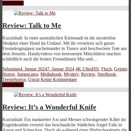
Weiterlesen
Review: Talk to Me
Kurzinhalt: In einer australischen Kleinstadt ist die mysteriöse
Skulptur einer Hand im Umlauf. Mit ihr versetzen sich ganze
Freundesgruppen nacheinander in Trance und beschwören Tote aus
dem Jenseits. Handyvideos von besessenen Mitschülern machen
schließlich auch die besten Freundinnen Mia und…
Sebastian
4. Januar 2024
7. Januar 2024
4K UltraHD
,
Fluch
,
Geister
,
Horror
,
Jumpscares
,
Mediabook
,
Mystery
,
Review
,
Steelbook
,
Teeniehorror
,
Uncut
Keine Kommentare
Weiterlesen
Review: It’s a Wonderful Knife
Kurzinhalt: Ein maskierter Axt und Messer schwingender Killer im
Engelskostüm versetzt das beschauliche Städtchen Angel Falls in
Angst und Schrecken. Doch als während einer Highschoolparty die