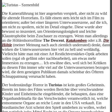
Die Kameraführung ist hier angenehm verspielt, aber nicht zu wild
für alternde Horrorfans. Es fällt einem stets leicht sich im Film zu
orientieren; außer bei einer längeren Unterwasserszene, auf die ich,
um nicht zu spoilern, nicht im Detail eingehe. Diese wurde aber
bewusst so inszeniert, um Orientierungslosigkeit und leichte
Klaustrophobie beim Zuschauer zu erzeugen. Wenn man allerdings
an die Höhlenhorrorfilme
The Descent
,
Katakomben
oder z.B.
Die
Höhle
(meiner Meinung nach auch ziemlich underrated) denkt, dann
wirken die Unterwasserszenen hier viel zu hell und weitläufig.
Vielleicht hätte man mit einer Art Restlichtverstärker-Optik arbeiten
sollen (egal ob gefilmt oder nachbearbeitet), um etwas mehr
Immersion zu erzeugen… Ich erwähne dies, weil sich bei Kritiken
zu diesem Film immer sehr viel auf die Unterwasserszenen bezogen
wird, die dem geneigten Publikum damals scheinbar des Öfteren
Schnappatmung verursacht haben.
Der bodenständige Horror in
Turistas
ist kein großes Geheimnis.
Bereits im Intro des Films werden Berichte über verschwundene
Kinder und Einheimische eingeblendet, die behaupten, dass eine
Organhandelmafia für das Verschwinden verantwortlich ist, welche
entnommene Organe an reiche Leute in den USA verkauft. Ein
brasilianischer Arzt scheint den Spieß umdrehen zu wollen, wobei
ihm natürlich jedes Mittel Recht ist an die Organe irgendwelcher