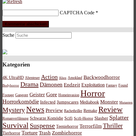
CAPTCHA Code
*
Suche
Kategorien
Action
Backwoodhorror
4K UltraHD
Abenteuer
Amoklauf
Alien
Drama
Dämonen
Endzeit
Exploitation
Bodyhorror
Fantasy
Found
Horror
Gore
Geister
Footage
Gangster
Homeinvasion
Horrorkomödie
Monster
Infected
Jumpscares
Mediabook
Mutanten
News
Review
Mystery
Preview
Remake
Rachethriller
Splatter
Schwarze Komödie
Scifi
Slasher
Scifi-Horror
Romanverfilmung
Survival
Suspense
Thriller
Terrorfilm
Teeniehorror
Torture
Trash
Zombiehorror
Tierhorror