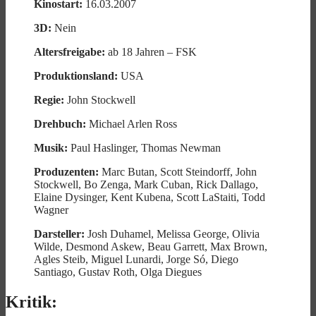
Kinostart:
16.03.2007
3D:
Nein
Altersfreigabe:
ab 18 Jahren – FSK
Produktionsland:
USA
Regie:
John Stockwell
Drehbuch:
Michael Arlen Ross
Musik:
Paul Haslinger, Thomas Newman
Produzenten:
Marc Butan, Scott Steindorff, John
Stockwell, Bo Zenga, Mark Cuban, Rick Dallago,
Elaine Dysinger, Kent Kubena, Scott LaStaiti, Todd
Wagner
Darsteller:
Josh Duhamel, Melissa George, Olivia
Wilde, Desmond Askew, Beau Garrett, Max Brown,
Agles Steib, Miguel Lunardi, Jorge Só, Diego
Santiago, Gustav Roth, Olga Diegues
Kritik: