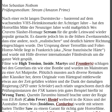
Von Sebastian Notbom
Prüfungsmedium: Stream (Amazon Prime)
Nach einer recht langen Durststrecke – basierend auf dem
wachsenden VHS-Heimkinomarkt der Achtziger Jahre – hat den
Horrorfilm Mitte der Neunziger Jahre wohl maßgeblich
Wes
Cravens
Slasher-Homage
Scream
für die große Leinwand wieder
populär gemacht. Es dauerte jedoch bis in die frühen Zweitausender,
dass eine andere, noch „realistischere“ und deutlich härtere Richtung
eingeschlagen wurde. Der Ursprung dieser Terrorfilm und Folter-
Horror-Welle liegt in Frankreich (aka „Neue französische Härte“)
und wurde mit Hilfe diverser internationaler Filmfestivals um die
ganze Welt gespült.
Filme wie
High Tension
,
Inside
,
Martys
und
Frontier(s)
schlugen
bei den Genrefans ein wie eine Bombe und wurden im Mainstream
zu einer Art Mutprobe. Plötzlich mussten auch diverse Remakes
alter Klassiker her, deren Originale vom Härtegrad mittlerweile
etwas aus der Zeit gefallen wirkten und die Dank der damaligen
Regierung (
SPD
unter
Schröder
) auch relativ ungeschoren durch die
Prüfungsinstanzen der
FSK
kamen (ein gutes Beispiel hierfür ist
Wrong Turn
).
Quentin Tarantino
himself brachte unter der Regie
von
Eli Roth
(
Cabin Fever
)
Hostel
weltweit in die Kinos und der
Australier
James Wan
(
Insidious
,
Conjuring
) wurde mit seinem
harten Thriller
Saw
zu einem Garant für richtig gute Horrorfilme.