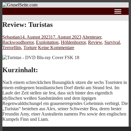
Review: Turistas
Sebastian
14. August 2023
17. August 2023
Abenteuer
,
Backwoodhorror
,
Exploitation
,
Höhlenhorror
,
Review
,
Survival
,
Terrorfilm
,
Torture
Keine Kommentare
Kurzinhalt:
Nach einem schrecklichen Busunglück sitzen die sechs Touristen in
einem entlegenen brasilianischen Dorf direkt am Strand fest. Im
Laufe der Zeit stellen sie fest, dass sich hinter den eigentlich
idyllischen weißen Sandstränden und dem üppigen
Regenwalddschungel ein grauenerregendes Geheimnis verbirgt. Die
„Turistas“ bestehen aus Alex, seiner Schwester Bea, deren bester
Freundin Amy, einer Australierin namens Pru sowie den englischen
Kumpels Finn und Liam.