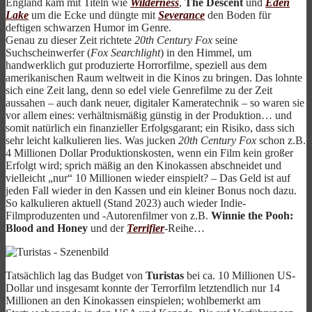
England kam mit Titeln wie
Wilderness
,
The Descent
und
Eden
Lake
um die Ecke und düngte mit
Severance
den Boden für
deftigen schwarzen Humor im Genre.
Genau zu dieser Zeit richtete
20th Century Fox
seine
Suchscheinwerfer (
Fox Searchlight
) in den Himmel, um
handwerklich gut produzierte Horrorfilme, speziell aus dem
amerikanischen Raum weltweit in die Kinos zu bringen. Das lohnte
sich eine Zeit lang, denn so edel viele Genrefilme zu der Zeit
aussahen – auch dank neuer, digitaler Kameratechnik – so waren sie
vor allem eines: verhältnismäßig günstig in der Produktion… und
somit natürlich ein finanzieller Erfolgsgarant; ein Risiko, dass sich
sehr leicht kalkulieren lies. Was jucken
20th Century Fox
schon z.B.
4 Millionen Dollar Produktionskosten, wenn ein Film kein großer
Erfolgt wird; sprich mäßig an den Kinokassen abschneidet und
vielleicht „nur“ 10 Millionen wieder einspielt? – Das Geld ist auf
jeden Fall wieder in den Kassen und ein kleiner Bonus noch dazu.
So kalkulieren aktuell (Stand 2023) auch wieder Indie-
Filmproduzenten und -Autorenfilmer von z.B.
Winnie the Pooh:
Blood and Honey
und der
Terrifier
-Reihe…
Tatsächlich lag das Budget von
Turistas
bei ca. 10 Millionen US-
Dollar und insgesamt konnte der Terrorfilm letztendlich nur 14
Millionen an den Kinokassen einspielen; wohlbemerkt am