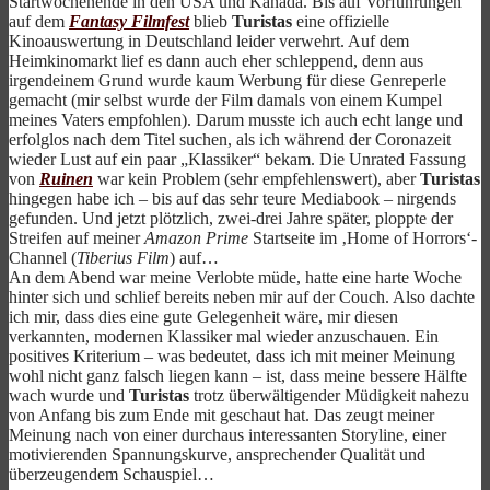
Startwochenende in den USA und Kanada. Bis auf Vorführungen
auf dem
Fantasy Filmfest
blieb
Turistas
eine offizielle
Kinoauswertung in Deutschland leider verwehrt. Auf dem
Heimkinomarkt lief es dann auch eher schleppend, denn aus
irgendeinem Grund wurde kaum Werbung für diese Genreperle
gemacht (mir selbst wurde der Film damals von einem Kumpel
meines Vaters empfohlen). Darum musste ich auch echt lange und
erfolglos nach dem Titel suchen, als ich während der Coronazeit
wieder Lust auf ein paar „Klassiker“ bekam. Die Unrated Fassung
von
Ruinen
war kein Problem (sehr empfehlenswert), aber
Turistas
hingegen habe ich – bis auf das sehr teure Mediabook – nirgends
gefunden. Und jetzt plötzlich, zwei-drei Jahre später, ploppte der
Streifen auf meiner
Amazon Prime
Startseite im ‚Home of Horrors‘-
Channel (
Tiberius Film
) auf…
An dem Abend war meine Verlobte müde, hatte eine harte Woche
hinter sich und schlief bereits neben mir auf der Couch. Also dachte
ich mir, dass dies eine gute Gelegenheit wäre, mir diesen
verkannten, modernen Klassiker mal wieder anzuschauen. Ein
positives Kriterium – was bedeutet, dass ich mit meiner Meinung
wohl nicht ganz falsch liegen kann – ist, dass meine bessere Hälfte
wach wurde und
Turistas
trotz überwältigender Müdigkeit nahezu
von Anfang bis zum Ende mit geschaut hat. Das zeugt meiner
Meinung nach von einer durchaus interessanten Storyline, einer
motivierenden Spannungskurve, ansprechender Qualität und
überzeugendem Schauspiel…