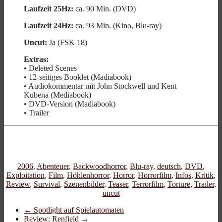
Laufzeit 25Hz:
ca. 90 Min. (DVD)
Laufzeit 24Hz:
ca. 93 Min. (Kino, Blu-ray)
Uncut:
Ja (FSK 18)
Extras:
• Deleted Scenes
• 12-seitiges Booklet (Madiabook)
• Audiokommentar mit John Stockwell und Kent
Kubena (Mediabook)
• DVD-Version (Madiabook)
• Trailer
2006
,
Abenteuer
,
Backwoodhorror
,
Blu-ray
,
deutsch
,
DVD
,
Exploitation
,
Film
,
Höhlenhorror
,
Horror
,
Horrorfilm
,
Infos
,
Kritik
,
Review
,
Survival
,
Szenenbilder
,
Teaser
,
Terrorfilm
,
Torture
,
Trailer
,
uncut
←
Spotlight auf Spielautomaten
Review: Renfield
→