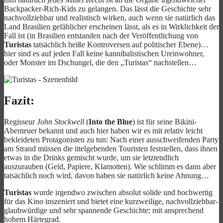
Backpacker-Rich-Kids zu gelangen. Das lässt die Geschichte sehr
nachvollziehbar und realistisch wirken, auch wenn sie natürlich das
Land Brasilien gefählicher erscheinen lässt, als es in Wirklichkeit der
Fall ist (in Brasilien entstanden nach der Veröffentlichung von
Turistas
tatsächlich heiße Kontroversen auf politischer Ebene)…
hier sind es auf jeden Fall keine kannibalistischen Ureinwohner,
oder Monster im Dschungel, die den „Turistas“ nachstellen…
Fazit:
Regisseur
John Stockwell
(
Into the Blue
) ist für seine Bikini-
Abenteuer bekannt und auch hier haben wir es mit relativ leicht
bekleideten Protagonisten zu tun: Nach einer ausschweifenden Party
am Strand müssen die titelgebenden Touristen feststellen, dass ihnen
etwas in die Drinks gemischt wurde, um sie letztendlich
auszurauben (Geld, Papiere, Klamotten). Wie schlimm es dann aber
tatsächlich noch wird, davon haben sie natürlich keine Ahnung…
Turistas
wurde irgendwo zwischen absolut solide und hochwertig
für das Kino inszeniert und bietet eine kurzweilige, nachvollziehbar-
glaubwürdige und sehr spannende Geschichte; mit ansprechend
hohem Härtegrad.