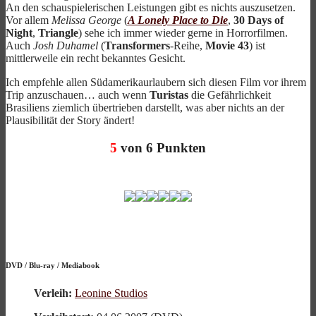
An den schauspielerischen Leistungen gibt es nichts auszusetzen.
Vor allem
Melissa George
(
A Lonely Place to Die
,
30 Days of
Night
,
Triangle
) sehe ich immer wieder gerne in Horrorfilmen.
Auch
Josh Duhamel
(
Transformers
-Reihe,
Movie 43
) ist
mittlerweile ein recht bekanntes Gesicht.
Ich empfehle allen Südamerikaurlaubern sich diesen Film vor ihrem
Trip anzuschauen… auch wenn
Turistas
die Gefährlichkeit
Brasiliens ziemlich übertrieben darstellt, was aber nichts an der
Plausibilität der Story ändert!
5
von 6 Punkten
DVD
/
Blu-ray
/
Mediabook
Verleih:
Leonine Studios