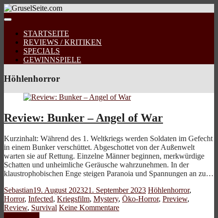
STARTSEITE
REVIEWS / KRITIKEN
SPECIALS
GEWINNSPIELE
Höhlenhorror
Review: Bunker – Angel of War
Kurzinhalt: Während des 1. Weltkriegs werden Soldaten im Gefecht
in einem Bunker verschüttet. Abgeschottet von der Außenwelt
warten sie auf Rettung. Einzelne Männer beginnen, merkwürdige
Schatten und unheimliche Geräusche wahrzunehmen. In der
klaustrophobischen Enge steigen Paranoia und Spannungen an zu…
Sebastian
19. August 2023
21. September 2023
Höhlenhorror
,
Horror
,
Infected
,
Kriegsfilm
,
Mystery
,
Öko-Horror
,
Preview
,
Review
,
Survival
Keine Kommentare
Weiterlesen