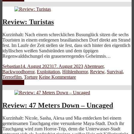
Review: Turistas
Kurzinhalt: Nach einem schrecklichen Busunglück sitzen die sechs
Touristen in einem entlegenen brasilianischen Dorf direkt am Strand
fest. Im Laufe der Zeit stellen sie fest, dass sich hinter den eigentlich
idyllischen weißen Sandstränden und dem üppigen
Regenwalddschungel ein grauenerregendes Geheimnis…
Sebastian
14. August 2023
17. August 2023
Abenteuer
,
Backwoodhorror
,
Exploitation
,
Höhlenhorror
,
Review
,
Survival
,
Terrorfilm
,
Torture
Keine Kommentare
Weiterlesen
Review: 47 Meters Down – Uncaged
Kurzinhalt: Nicole, Sasha, Alexa und Mia entdecken bei einem
gemeinsamen Tauchgang eine versunkene Maya-Stadt. Doch ihr
Tauchgang wird zum Horror-Trip, denn die Unterwasser-Stadt