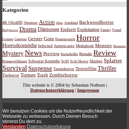
Kategorien
Action
Backwoodhorror
4K UltraHD
Abenteuer
Amoklauf
Alien
Drama
Dämonen
Endzeit
Exploitation
Bodyhorror
Fantasy
Found
Horror
Gore
Geister
Footage
Gangster
Homeinvasion
Horrorkomödie
Monster
Infected
Jumpscares
Mediabook
Mutanten
News
Review
Mystery
Preview
Remake
Rachethriller
Splatter
Schwarze Komödie
Scifi
Slasher
Scifi-Horror
Romanverfilmung
Survival
Suspense
Thriller
Terrorfilm
Teeniehorror
Torture
Trash
Zombiehorror
Tierhorror
This website is © 2004 by Sebastian Notbom |
Datenschutzerklärung
|
Impressum
Wir benutzen Cookies um die Nutzerfreundlichkeit der
Webseite zu verbessen. Durch Deinen Besuch
stimmst Du dem zu.
Verstanden
Datenschutzerkärung