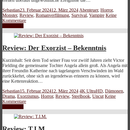
ereilen überaus ungewöhnliche Ereignisse die…
Sebastian
23. Februar 2024
12. März 2024
Abenteuer
,
Horror
,
Monster
,
Review
,
Romanverfilmung
,
Survival
,
Vampire
Keine
Kommentare
Weiterlesen
Review: Der Exorzist – Bekenntnis
Kurzinhalt: Seit dem Tod seiner Frau vor zwölf Jahren zieht Victor
Fielding die gemeinsame Tochter Angela allein groß. Als Angela mit
ihrer Freundin Katherine nach tagelangem Verschwinden im Wald
zurückkehrt, ohne sich an irgendetwas erinnern zu können, wird
eine Kettenreaktion…
Sebastian
15. Februar 2024
12. März 2024
4K UltraHD
,
Dämonen
,
Drama
,
Exorzismus
,
Horror
,
Review
,
Steelbook
,
Uncut
Keine
Kommentare
Weiterlesen
Review: T.I.M.