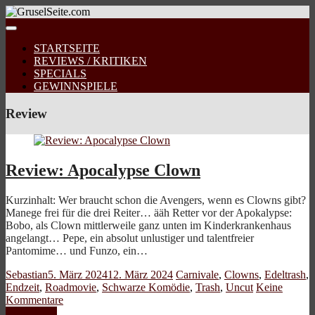
STARTSEITE
REVIEWS / KRITIKEN
SPECIALS
GEWINNSPIELE
Review
Review: Apocalypse Clown
Kurzinhalt: Wer braucht schon die Avengers, wenn es Clowns gibt?
Manege frei für die drei Reiter… ääh Retter vor der Apokalypse:
Bobo, als Clown mittlerweile ganz unten im Kinderkrankenhaus
angelangt… Pepe, ein absolut unlustiger und talentfreier
Pantomime… und Funzo, ein…
Sebastian
5. März 2024
12. März 2024
Carnivale
,
Clowns
,
Edeltrash
,
Endzeit
,
Roadmovie
,
Schwarze Komödie
,
Trash
,
Uncut
Keine
Kommentare
Weiterlesen