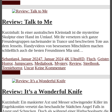
Weiterlesen
Review: Talk to Me
Kurzinhalt: In einer australischen Kleinstadt ist die mysteriöse
Skulptur einer Hand im Umlauf. Mit ihr versetzen sich ganze
Freundesgruppen nacheinander in Trance und beschwören Tote aus
dem Jenseits. Handyvideos von besessenen Mitschülern machen
schließlich auch die besten Freundinnen Mia und…
Sebastian
4. Januar 2024
7. Januar 2024
4K UltraHD
,
Fluch
,
Geister
,
Horror
,
Jumpscares
,
Mediabook
,
Mystery
,
Review
,
Steelbook
,
Teeniehorror
,
Uncut
Keine Kommentare
Weiterlesen
Review: It’s a Wonderful Knife
Kurzinhalt: Ein maskierter Axt und Messer schwingender Killer im
Engelskostüm versetzt das beschauliche Städtchen Angel Falls in
Angst und Schrecken. Doch als während einer Highschoolparty die