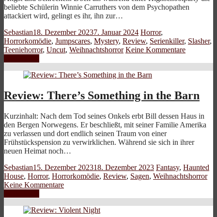
beliebte Schülerin Winnie Carruthers von dem Psychopathen
attackiert wird, gelingt es ihr, ihn zur…
Sebastian
18. Dezember 2023
7. Januar 2024
Horror
,
Horrorkomödie
,
Jumpscares
,
Mystery
,
Review
,
Serienkiller
,
Slasher
,
Teeniehorror
,
Uncut
,
Weihnachtshorror
Keine Kommentare
Weiterlesen
Review: There’s Something in the Barn
Kurzinhalt: Nach dem Tod seines Onkels erbt Bill dessen Haus in
den Bergen Norwegens. Er beschließt, mit seiner Familie Amerika
zu verlassen und dort endlich seinen Traum von einer
Frühstückspension zu verwirklichen. Während sie sich in ihrer
neuen Heimat noch…
Sebastian
15. Dezember 2023
18. Dezember 2023
Fantasy
,
Haunted
House
,
Horror
,
Horrorkomödie
,
Review
,
Sagen
,
Weihnachtshorror
Keine Kommentare
Weiterlesen