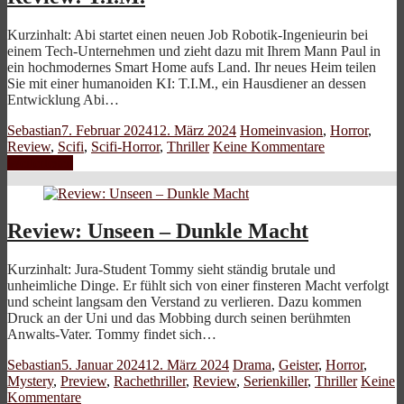
Kurzinhalt: Abi startet einen neuen Job Robotik-Ingenieurin bei
einem Tech-Unternehmen und zieht dazu mit Ihrem Mann Paul in
ein hochmodernes Smart Home aufs Land. Ihr neues Heim teilen
Sie mit einer humanoiden KI: T.I.M., ein Hausdiener an dessen
Entwicklung Abi…
Sebastian
7. Februar 2024
12. März 2024
Homeinvasion
,
Horror
,
Review
,
Scifi
,
Scifi-Horror
,
Thriller
Keine Kommentare
Weiterlesen
Review: Unseen – Dunkle Macht
Kurzinhalt: Jura-Student Tommy sieht ständig brutale und
unheimliche Dinge. Er fühlt sich von einer finsteren Macht verfolgt
und scheint langsam den Verstand zu verlieren. Dazu kommen
Druck an der Uni und das Mobbing durch seinen berühmten
Anwalts-Vater. Tommy findet sich…
Sebastian
5. Januar 2024
12. März 2024
Drama
,
Geister
,
Horror
,
Mystery
,
Preview
,
Rachethriller
,
Review
,
Serienkiller
,
Thriller
Keine
Kommentare