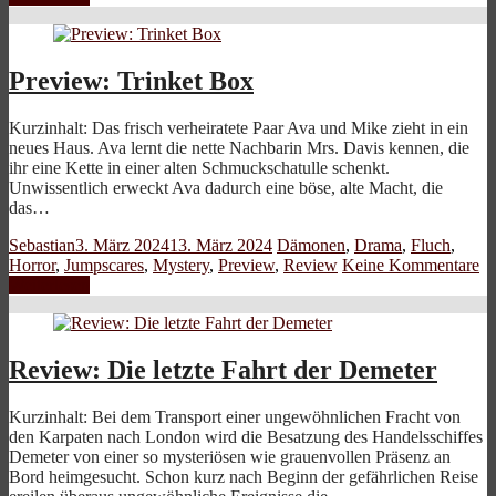
Preview: Trinket Box
Kurzinhalt: Das frisch verheiratete Paar Ava und Mike zieht in ein
neues Haus. Ava lernt die nette Nachbarin Mrs. Davis kennen, die
ihr eine Kette in einer alten Schmuckschatulle schenkt.
Unwissentlich erweckt Ava dadurch eine böse, alte Macht, die
das…
Sebastian
3. März 2024
13. März 2024
Dämonen
,
Drama
,
Fluch
,
Horror
,
Jumpscares
,
Mystery
,
Preview
,
Review
Keine Kommentare
Weiterlesen
Review: Die letzte Fahrt der Demeter
Kurzinhalt: Bei dem Transport einer ungewöhnlichen Fracht von
den Karpaten nach London wird die Besatzung des Handelsschiffes
Demeter von einer so mysteriösen wie grauenvollen Präsenz an
Bord heimgesucht. Schon kurz nach Beginn der gefährlichen Reise