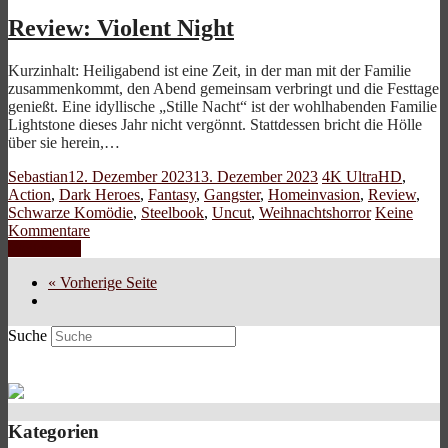
Review: Violent Night
Kurzinhalt: Heiligabend ist eine Zeit, in der man mit der Familie
zusammenkommt, den Abend gemeinsam verbringt und die Festtage
genießt. Eine idyllische „Stille Nacht“ ist der wohlhabenden Familie
Lightstone dieses Jahr nicht vergönnt. Stattdessen bricht die Hölle
über sie herein,…
Sebastian
12. Dezember 2023
13. Dezember 2023
4K UltraHD
,
Action
,
Dark Heroes
,
Fantasy
,
Gangster
,
Homeinvasion
,
Review
,
Schwarze Komödie
,
Steelbook
,
Uncut
,
Weihnachtshorror
Keine
Kommentare
Weiterlesen
« Vorherige Seite
Suche
Kategorien