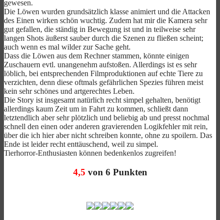
gewesen.
Die Löwen wurden grundsätzlich klasse animiert und die Attacken
des Einen wirken schön wuchtig. Zudem hat mir die Kamera sehr
gut gefallen, die ständig in Bewegung ist und in teilweise sehr
langen Shots äußerst sauber durch die Szenen zu fließen scheint;
auch wenn es mal wilder zur Sache geht.
Dass die Löwen aus dem Rechner stammen, könnte einigen
Zuschauern evtl. unangenehm aufstoßen. Allerdings ist es sehr
löblich, bei entsprechenden Filmproduktionen auf echte Tiere zu
verzichten, denn diese oftmals gefährlichen Spezies führen meist
kein sehr schönes und artgerechtes Leben.
Die Story ist insgesamt natürlich recht simpel gehalten, benötigt
allerdings kaum Zeit um in Fahrt zu kommen, schließt dann
letztendlich aber sehr plötzlich und beliebig ab und presst nochmal
schnell den einen oder anderen gravierenden Logikfehler mit rein,
über die ich hier aber nicht schreiben konnte, ohne zu spoilern. Das
Ende ist leider recht enttäuschend, weil zu simpel.
Tierhorror-Enthusiasten können bedenkenlos zugreifen!
4,5
von 6 Punkten