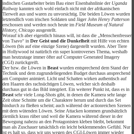
indischen Gastarbeiter beim Bau einer Eisenbahnlinie der
Uganda
Railway
kannten sich wohl einfach nicht mit der afrikanischen
Tierwelt aus und waren zu unvorsichtig. Die beiden Löwen wurden
letztendlich vom irischen Soldaten und Jäger
John Henry Patterson
erschossen und werden noch heute im
Field Museum of Natural
History, Chicago
ausgestellt.
Worauf ich aber eigentlich hinaus will, ist dass die „Menschenfresser
von Tsavo“ in
Der Geist und die Dunkelheit
mit Hilfe von echten
Löwen (bis auf eine einzige Szene) dargestellt wurden. Aber Tiere
in Hollywood ist natürlich ein super kontroverses Thema, weshalb
man heutzutage immer öfter auf Computer Generated Imagery
(CGI) zurückgreift.
Der bzw. die Löwen in
Beast
wurden entsprechend dem Stand der
Technik und dem zugrundeliegenden Budget durchaus ansprechend
am Computer animiert. Licht und Schatten wirken authentisch auf
den Haaren des rachsüchtigen Löwen, welcher sich deshalb
durchaus gut in das Bild integriert. Ein weiterer Punkt ist, dass es in
Beast
sehr viele Long-Shots gibt, in denen die Kamera sehr lange
Zeit ohne Schnitte um die Charaktere herum und durch das Set
hindurch zu fließen scheint; auch während der actionreichen Szenen
mit dem wütenden Löwen. Seine Attacken kommen grundsätzlich
ziemlich krass rüber und weil die Kamera während dieser in der
Bewegung nahezu an den Protagonisten kleben bleibt, bekommt
man als Zuschauer tatsächlich ein leicht beklemmendes Gefühl. Nur
ist es halt so, dass wir uns wegen des CGI-Löwen immer wieder