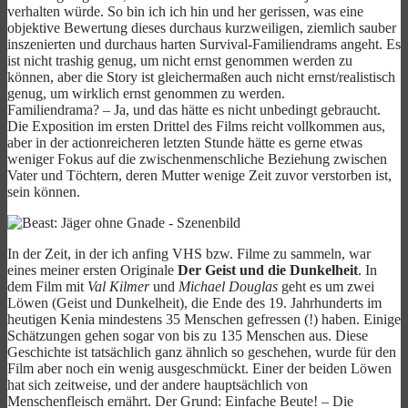
verhalten würde. So bin ich ich hin und her gerissen, was eine
objektive Bewertung dieses durchaus kurzweiligen, ziemlich sauber
inszenierten und durchaus harten Survival-Familiendrams angeht. Es
ist nicht trashig genug, um nicht ernst genommen werden zu
können, aber die Story ist gleichermaßen auch nicht ernst/realistisch
genug, um wirklich ernst genommen zu werden.
Familiendrama? – Ja, und das hätte es nicht unbedingt gebraucht.
Die Exposition im ersten Drittel des Films reicht vollkommen aus,
aber in der actionreicheren letzten Stunde hätte es gerne etwas
weniger Fokus auf die zwischenmenschliche Beziehung zwischen
Vater und Töchtern, deren Mutter wenige Zeit zuvor verstorben ist,
sein können.
In der Zeit, in der ich anfing VHS bzw. Filme zu sammeln, war
eines meiner ersten Originale
Der Geist und die Dunkelheit
. In
dem Film mit
Val Kilmer
und
Michael Douglas
geht es um zwei
Löwen (Geist und Dunkelheit), die Ende des 19. Jahrhunderts im
heutigen Kenia mindestens 35 Menschen gefressen (!) haben. Einige
Schätzungen gehen sogar von bis zu 135 Menschen aus. Diese
Geschichte ist tatsächlich ganz ähnlich so geschehen, wurde für den
Film aber noch ein wenig ausgeschmückt. Einer der beiden Löwen
hat sich zeitweise, und der andere hauptsächlich von
Menschenfleisch ernährt. Der Grund: Einfache Beute! – Die