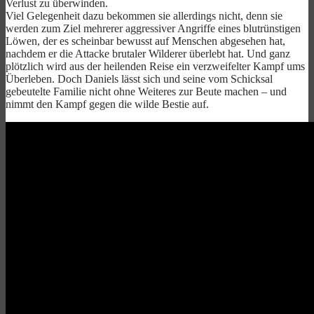
Verlust zu überwinden.
Viel Gelegenheit dazu bekommen sie allerdings nicht, denn sie
werden zum Ziel mehrerer aggressiver Angriffe eines blutrünstigen
Löwen, der es scheinbar bewusst auf Menschen abgesehen hat,
nachdem er die Attacke brutaler Wilderer überlebt hat. Und ganz
plötzlich wird aus der heilenden Reise ein verzweifelter Kampf ums
Überleben. Doch Daniels lässt sich und seine vom Schicksal
gebeutelte Familie nicht ohne Weiteres zur Beute machen – und
nimmt den Kampf gegen die wilde Bestie auf.