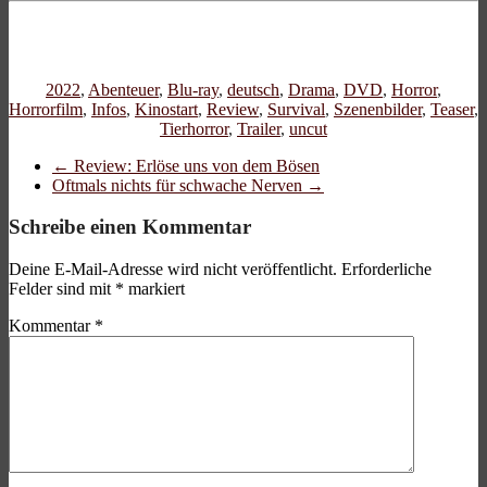
2022
,
Abenteuer
,
Blu-ray
,
deutsch
,
Drama
,
DVD
,
Horror
,
Horrorfilm
,
Infos
,
Kinostart
,
Review
,
Survival
,
Szenenbilder
,
Teaser
,
Tierhorror
,
Trailer
,
uncut
←
Review: Erlöse uns von dem Bösen
Oftmals nichts für schwache Nerven
→
Schreibe einen Kommentar
Deine E-Mail-Adresse wird nicht veröffentlicht.
Erforderliche
Felder sind mit
*
markiert
Kommentar
*