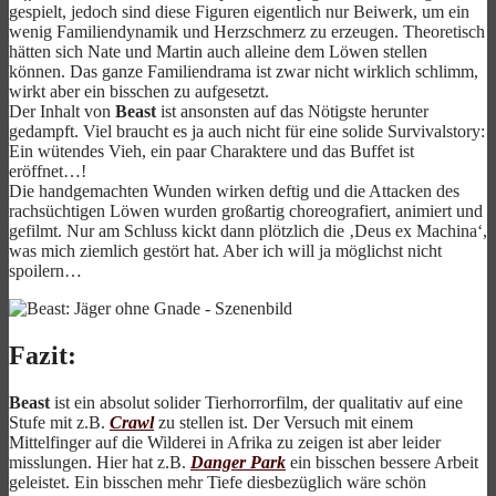
gespielt, jedoch sind diese Figuren eigentlich nur Beiwerk, um ein
wenig Familiendynamik und Herzschmerz zu erzeugen. Theoretisch
hätten sich Nate und Martin auch alleine dem Löwen stellen
können. Das ganze Familiendrama ist zwar nicht wirklich schlimm,
wirkt aber ein bisschen zu aufgesetzt.
Der Inhalt von
Beast
ist ansonsten auf das Nötigste herunter
gedampft. Viel braucht es ja auch nicht für eine solide Survivalstory:
Ein wütendes Vieh, ein paar Charaktere und das Buffet ist
eröffnet…!
Die handgemachten Wunden wirken deftig und die Attacken des
rachsüchtigen Löwen wurden großartig choreografiert, animiert und
gefilmt. Nur am Schluss kickt dann plötzlich die ‚Deus ex Machina‘,
was mich ziemlich gestört hat. Aber ich will ja möglichst nicht
spoilern…
Fazit:
Beast
ist ein absolut solider Tierhorrorfilm, der qualitativ auf eine
Stufe mit z.B.
Crawl
zu stellen ist. Der Versuch mit einem
Mittelfinger auf die Wilderei in Afrika zu zeigen ist aber leider
misslungen. Hier hat z.B.
Danger Park
ein bisschen bessere Arbeit
geleistet. Ein bisschen mehr Tiefe diesbezüglich wäre schön