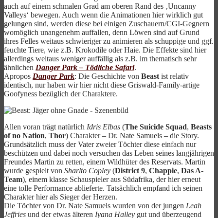
auch auf einem schmalen Grad am oberen Rand des ‚Uncanny
Valleys‘ bewegen. Auch wenn die Animationen hier wirklich gut
gelungen sind, werden diese bei einigen Zuschauern/CGI-Gegnern
womöglich unangenehm auffallen, denn Löwen sind auf Grund
ihres Felles weitaus schwieriger zu animieren als schuppige und ggf.
feuchte Tiere, wie z.B. Krokodile oder Haie. Die Effekte sind hier
allerdings weitaus weniger auffällig als z.B. im thematisch sehr
ähnlichen
Danger Park – Tödliche Safari
.
Apropos
Danger Park
: Die Geschichte von
Beast
ist relativ
identisch, nur haben wir hier nicht diese Griswald-Family-artige
Goofyness bezüglich der Charaktere.
Allen voran trägt natürlich
Idris Elbas
(
The Suicide Squad
,
Beasts
of no Nation
,
Thor
) Charakter – Dr. Nate Samuels – die Story.
Grundsätzlich muss der Vater zweier Töchter diese einfach nur
beschützen und dabei noch versuchen das Leben seines langjährigen
Freundes Martin zu retten, einem Wildhüter des Reservats. Martin
wurde gespielt von
Sharlto Copley
(
District 9
,
Chappie
,
Das A-
Team
), einem klasse Schauspieler aus Südafrika, der hier erneut
eine tolle Performance ablieferte. Tatsächlich empfand ich seinen
Charakter hier als Sieger der Herzen.
Die Töchter von Dr. Nate Samuels wurden von der jungen
Leah
Jeffries
und der etwas älteren
Iyana Halley
gut und überzeugend