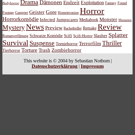
Drama
Dämonen
Endzeit
Exploitation
Bodyhorror
Fantasy
Found
Horror
Gore
Geister
Footage
Gangster
Homeinvasion
Horrorkomödie
Monster
Infected
Jumpscares
Mediabook
Mutanten
News
Review
Mystery
Preview
Remake
Rachethriller
Splatter
Schwarze Komödie
Scifi
Slasher
Scifi-Horror
Romanverfilmung
Survival
Suspense
Thriller
Terrorfilm
Teeniehorror
Torture
Trash
Zombiehorror
Tierhorror
This website is © 2004 by Sebastian Notbom |
Datenschutzerklärung
|
Impressum