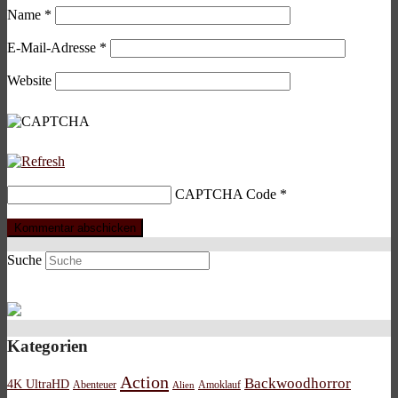
Name
*
E-Mail-Adresse
*
Website
CAPTCHA Code
*
Suche
Kategorien
Action
Backwoodhorror
4K UltraHD
Abenteuer
Amoklauf
Alien