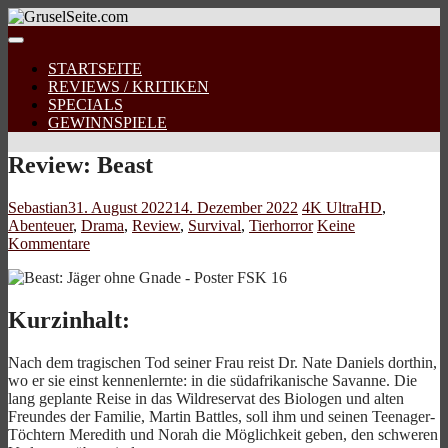
STARTSEITE
REVIEWS / KRITIKEN
SPECIALS
GEWINNSPIELE
Review: Beast
Sebastian
31. August 2022
14. Dezember 2022
4K UltraHD
,
Abenteuer
,
Drama
,
Review
,
Survival
,
Tierhorror
Keine
Kommentare
Kurzinhalt:
Nach dem tragischen Tod seiner Frau reist Dr. Nate Daniels dorthin,
wo er sie einst kennenlernte: in die südafrikanische Savanne. Die
lang geplante Reise in das Wildreservat des Biologen und alten
Freundes der Familie, Martin Battles, soll ihm und seinen Teenager-
Töchtern Meredith und Norah die Möglichkeit geben, den schweren