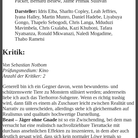
Packer, Bernard Bellew, Jaime Primak Sullivan
Darsteller:
Idris Elba, Sharlto Copley, Leah Jeffries,
Iyana Halley, Martin Munro, Daniel Hadebe, Liyabuya
Gongo, Thapelo Sebogodi, Chris Langa, Mduduzi
Mavimbela, Chris Gxalaba, Kazi Khuboni, Tafara
Nyatsanza, Ronald Mkwanazi, Naledi Mogadime,
Thabo Rametsi
Kritik:
Von Sebastian Notbom
Prüfungsmedium: Kino
Anzahl der Kritiker: 2
Generell bin ich ein Gegner davon, wenn bewunderns- und
schützenswerte Tiere zu Monstern stilisiert werden; andererseits
liebe ich auch das Tierhorror-Subgenre. Wenn es richtig trashig
wird, dann fällt es einem als Zuschauer leicht zwischen Realität und
Narrativ zu unterscheiden, allerdings stehe ich gleichermaßen auf
Realismus und qualitativ hochwertige Darstellung.
Beast – Jäger ohne Gnade
ist so ein Zwischending, bei dem man
versucht hat eine realistisch nachvollziehbare Tierattacke mit
durchaus ansehnlichen Effekten zu inszenieren, in dem aber auch
deutlich gesagt wird, dass sich kein normaler Löwe jemals so