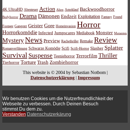
Action
Backwoodhorror
4K UltraHD
Abenteuer
Amoklauf
Alien
Drama
Dämonen
Endzeit
Exploitation
Bodyhorror
Fantasy
Found
Horror
Gore
Geister
Footage
Gangster
Homeinvasion
Horrorkomödie
Monster
Infected
Jumpscares
Mediabook
Mutanten
News
Review
Mystery
Preview
Remake
Rachethriller
Splatter
Schwarze Komödie
Scifi
Slasher
Scifi-Horror
Romanverfilmung
Survival
Suspense
Thriller
Terrorfilm
Teeniehorror
Torture
Trash
Zombiehorror
Tierhorror
This website is © 2004 by Sebastian Notbom |
Datenschutzerklärung
|
Impressum
Wir benutzen Cookies um die Nutzerfreundlichkeit der
Webseite zu verbessen. Durch Deinen Besuch
stimmst Du dem zu.
Verstanden
Datenschutzerkärung