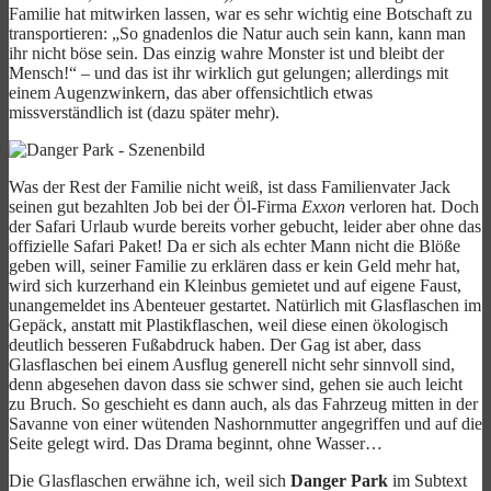
Familie hat mitwirken lassen, war es sehr wichtig eine Botschaft zu
transportieren: „So gnadenlos die Natur auch sein kann, kann man
ihr nicht böse sein. Das einzig wahre Monster ist und bleibt der
Mensch!“ – und das ist ihr wirklich gut gelungen; allerdings mit
einem Augenzwinkern, das aber offensichtlich etwas
missverständlich ist (dazu später mehr).
Was der Rest der Familie nicht weiß, ist dass Familienvater Jack
seinen gut bezahlten Job bei der Öl-Firma
Exxon
verloren hat. Doch
der Safari Urlaub wurde bereits vorher gebucht, leider aber ohne das
offizielle Safari Paket! Da er sich als echter Mann nicht die Blöße
geben will, seiner Familie zu erklären dass er kein Geld mehr hat,
wird sich kurzerhand ein Kleinbus gemietet und auf eigene Faust,
unangemeldet ins Abenteuer gestartet. Natürlich mit Glasflaschen im
Gepäck, anstatt mit Plastikflaschen, weil diese einen ökologisch
deutlich besseren Fußabdruck haben. Der Gag ist aber, dass
Glasflaschen bei einem Ausflug generell nicht sehr sinnvoll sind,
denn abgesehen davon dass sie schwer sind, gehen sie auch leicht
zu Bruch. So geschieht es dann auch, als das Fahrzeug mitten in der
Savanne von einer wütenden Nashornmutter angegriffen und auf die
Seite gelegt wird. Das Drama beginnt, ohne Wasser…
Die Glasflaschen erwähne ich, weil sich
Danger Park
im Subtext