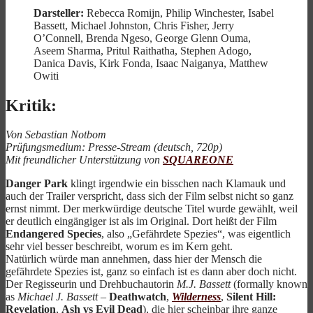
Darsteller:
Rebecca Romijn, Philip Winchester, Isabel
Bassett, Michael Johnston, Chris Fisher, Jerry
O’Connell, Brenda Ngeso, George Glenn Ouma,
Aseem Sharma, Pritul Raithatha, Stephen Adogo,
Danica Davis, Kirk Fonda, Isaac Naiganya, Matthew
Owiti
Kritik:
Von Sebastian Notbom
Prüfungsmedium: Presse-Stream (deutsch, 720p)
Mit freundlicher Unterstützung von
SQUAREONE
Danger Park
klingt irgendwie ein bisschen nach Klamauk und
auch der Trailer verspricht, dass sich der Film selbst nicht so ganz
ernst nimmt. Der merkwürdige deutsche Titel wurde gewählt, weil
er deutlich eingängiger ist als im Original. Dort heißt der Film
Endangered Species
, also „Gefährdete Spezies“, was eigentlich
sehr viel besser beschreibt, worum es im Kern geht.
Natürlich würde man annehmen, dass hier der Mensch die
gefährdete Spezies ist, ganz so einfach ist es dann aber doch nicht.
Der Regisseurin und Drehbuchautorin
M.J. Bassett
(formally known
as
Michael J. Bassett
–
Deathwatch
,
Wilderness
,
Silent Hill:
Revelation
,
Ash vs Evil Dead
), die hier scheinbar ihre ganze