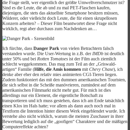
die Frage stellt, wer eigentlich der größte Umweltverschmutzer ist?
Sind es die Leute, die ab und zu mal PET-Flaschen kaufen,
diejenigen, die stets das aktuellste Smartphone besitzen müssen,
Wilderer, oder vielleicht doch Leute, die für einen skrupellosen
Konzern arbeiten? – Dieser Film beantwortet diese Frage nicht
wirklich, regt aber durchaus zum Nachdenken an…
Ich fürchte, dass
Danger Park
von vielen Betrachtern falsch
verstanden wurde. Die User-Wertung in z.B. der
IMDb
ist deutlich
unter 50% und bei
Rotten Tomatoes
ist der Film auch ziemlich
schlecht weggekommen. Das mag zum Teil an der „Griswald-
artigen“ Familie (
Hilfe, die Amis kommen
mit
Chevy Chase
), ich
denke aber eher den relativ mies animierten CGI-Tieren liegen.
Zudem funktioniert das mit den dummen amerikanischen Touristen,
die sich selbst in die Scheiße manövrieren, zumindest auf dem
amerikanischen Filmmarkt nicht mehr gut. Für mich ist dies
allerdings nur ein Element, die eigentliche Botschaft zu
transportieren und ich muss gestehen, dass ich am Ende tatsächlich
einen Klos im Hals hatte; vor allem als dann auch noch mal in
Textform die Intention hinter diesem Werk eingeblendet wurde. Ich
verstehe also nicht wirklich, warum die meisten Zuschauer in ihrer
Bewertung lediglich auf die „goofigen“ Charaktere und die mäßigen
Computereffekte achten?