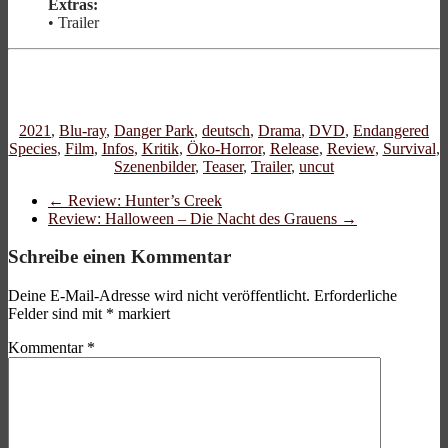
Extras:
• Trailer
2021
,
Blu-ray
,
Danger Park
,
deutsch
,
Drama
,
DVD
,
Endangered
Species
,
Film
,
Infos
,
Kritik
,
Öko-Horror
,
Release
,
Review
,
Survival
,
Szenenbilder
,
Teaser
,
Trailer
,
uncut
←
Review: Hunter’s Creek
Review: Halloween – Die Nacht des Grauens
→
Schreibe einen Kommentar
Deine E-Mail-Adresse wird nicht veröffentlicht.
Erforderliche
Felder sind mit
*
markiert
Kommentar
*