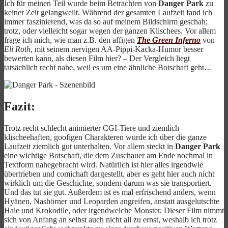
Ich für meinen Teil wurde beim Betrachten von
Danger Park
zu
keiner Zeit gelangweilt. Während der gesamten Laufzeit fand ich
immer faszinierend, was da so auf meinem Bildschirm geschah;
trotz, oder vielleicht sogar wegen der ganzen Klischees. Vor allem
frage ich mich, wie man z.B. den affigen
The Green Inferno
von
Eli Roth
, mit seinem nervigen AA-Pippi-Kacka-Humor besser
bewerten kann, als diesen Film hier? – Der Vergleich liegt
tatsächlich recht nahe, weil es um eine ähnliche Botschaft geht…
Fazit:
Trotz recht schlecht animierter CGI-Tiere und ziemlich
klischeehaften, goofigen Charakteren wurde ich über die ganze
Laufzeit ziemlich gut unterhalten. Vor allem steckt in
Danger Park
eine wichtige Botschaft, die dem Zuschauer am Ende nochmal in
Textform nahegebracht wird. Natürlich ist hier alles irgendwie
übertrieben und comichaft dargestellt, aber es geht hier auch nicht
wirklich um die Geschichte, sondern darum was sie transportiert.
Und das tut sie gut. Außerdem ist es mal erfrischend anders, wenn
Hyänen, Nashörner und Leoparden angreifen, anstatt ausgelutschte
Haie und Krokodile, oder irgendwelche Monster. Dieser Film nimmt
sich von Anfang an selbst auch nicht all zu ernst, weshalb ich trotz