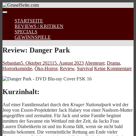
STARTSEITE
REVIEWS / KRITIKEN
SPECIALS
GEWINNSPIELE
Review: Danger Park
Sebastian
5. Oktober 2021
15. August 2023
Abenteuer
,
Drama
,
Horrorkomödie
,
Öko-Horror
,
Review
,
Survival
Keine Kommentare
Kurzinhalt:
Auf einer Familiensafari durch den
Kruger Nationalpark
wird der
Jeep von
Exxon
-Projektleiter Jack Halsey von einer Nashorn-Mutter
angegriffen und zermalmt. Für Jack und seine Familie beginnt
inmitten der Savanne ein Wettlauf mit der Zeit, da Jacks Frau
Lauren Diabetikerin ist und ins Koma fällt, wenn sie nicht bald
Insulin bekommt. Die vermeintliche Rettung am Ende vieler