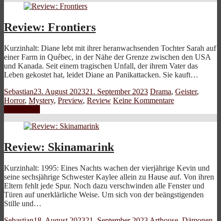
Review: Frontiers
Kurzinhalt: Diane lebt mit ihrer heranwachsenden Tochter Sarah auf
einer Farm in Québec, in der Nähe der Grenze zwischen den USA
und Kanada. Seit einem tragischen Unfall, der ihrem Vater das
Leben gekostet hat, leidet Diane an Panikattacken. Sie kauft…
Sebastian
23. August 2023
21. September 2023
Drama
,
Geister
,
Horror
,
Mystery
,
Preview
,
Review
Keine Kommentare
Weiterlesen
Review: Skinamarink
Kurzinhalt: 1995: Eines Nachts wachen der vierjährige Kevin und
seine sechsjährige Schwester Kaylee allein zu Hause auf. Von ihren
Eltern fehlt jede Spur. Noch dazu verschwinden alle Fenster und
Türen auf unerklärliche Weise. Um sich von der beängstigenden
Stille und…
Sebastian
18. August 2023
21. September 2023
Arthouse
,
Dämonen
,