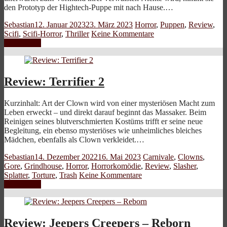
den Prototyp der Hightech-Puppe mit nach Hause.…
Sebastian
12. Januar 2023
23. März 2023
Horror
,
Puppen
,
Review
,
Scifi
,
Scifi-Horror
,
Thriller
Keine Kommentare
Weiterlesen
Review: Terrifier 2
Kurzinhalt: Art der Clown wird von einer mysteriösen Macht zum
Leben erweckt – und direkt darauf beginnt das Massaker. Beim
Reinigen seines blutverschmierten Kostüms trifft er seine neue
Begleitung, ein ebenso mysteriöses wie unheimliches bleiches
Mädchen, ebenfalls als Clown verkleidet.…
Sebastian
14. Dezember 2022
16. Mai 2023
Carnivale
,
Clowns
,
Gore
,
Grindhouse
,
Horror
,
Horrorkomödie
,
Review
,
Slasher
,
Splatter
,
Torture
,
Trash
Keine Kommentare
Weiterlesen
Review: Jeepers Creepers – Reborn