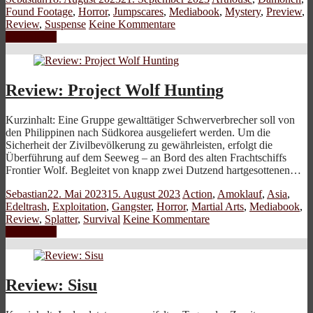
Found Footage
,
Horror
,
Jumpscares
,
Mediabook
,
Mystery
,
Preview
,
Review
,
Suspense
Keine Kommentare
Weiterlesen
Review: Project Wolf Hunting
Kurzinhalt: Eine Gruppe gewalttätiger Schwerverbrecher soll von
den Philippinen nach Südkorea ausgeliefert werden. Um die
Sicherheit der Zivilbevölkerung zu gewährleisten, erfolgt die
Überführung auf dem Seeweg – an Bord des alten Frachtschiffs
Frontier Wolf. Begleitet von knapp zwei Dutzend hartgesottenen…
Sebastian
22. Mai 2023
15. August 2023
Action
,
Amoklauf
,
Asia
,
Edeltrash
,
Exploitation
,
Gangster
,
Horror
,
Martial Arts
,
Mediabook
,
Review
,
Splatter
,
Survival
Keine Kommentare
Weiterlesen
Review: Sisu