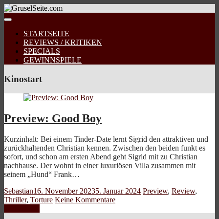
STARTSEITE
REVIEWS / KRITIKEN
SPECIALS
GEWINNSPIELE
Kinostart
Preview: Good Boy
Kurzinhalt: Bei einem Tinder-Date lernt Sigrid den attraktiven und
zurückhaltenden Christian kennen. Zwischen den beiden funkt es
sofort, und schon am ersten Abend geht Sigrid mit zu Christian
nachhause. Der wohnt in einer luxuriösen Villa zusammen mit
seinem „Hund“ Frank…
Sebastian
16. November 2023
5. Januar 2024
Preview
,
Review
,
Thriller
,
Torture
Keine Kommentare
Weiterlesen