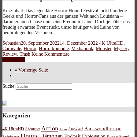
Kurzinhalt: Das legendäre Horror Hound Festival lockt hunderte
Geeks und Horror-Fans aus der ganzen Welt nach Louisiana –
darunter auch Chase und seine Freundin Laine. Doch je näher das
freudig erwartete Event rückt, umso häufiger wird Laine von
beunruhigenden Visionen…
Sebastian
20. September 2022
14. Dezember 2022
4K UltraHD
,
Carnivale
,
Horror
,
Horrorkomödie
,
Mediabook
,
Monster
,
Mystery
,
Review
,
Trash
Keine Kommentare
Weiterlesen
« Vorherige Seite
Suche
Kategorien
Action
Backwoodhorror
4K UltraHD
Abenteuer
Amoklauf
Alien
Drama
Dämonen
Endzeit
Exploitation
Bodyhorror
Fantasy
Found