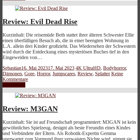
Review: Evil Dead Rise
Kurzinhalt: Die reisemüde Beth stattet ihrer älteren Schwester Ellie
einen überfälligen Besuch ab, die in einer beengten Wohnung in
L.A. allein drei Kinder großzieht. Das Wiedersehen der Schwestern
wird durch die Entdeckung eines mysteriösen Buches tief in den
Eingeweiden von…
Sebastian
16. Mai 2023
17. Mai 2023
4K UltraHD
,
Bodyhorror
,
Dämonen
,
Gore
,
Horror
,
Jumpscares
,
Review
,
Splatter
Keine
Kommentare
Weiterlesen
Review: M3GAN
Kurzinhalt: Sie ist auf Freundschaft programmiert: M3GAN ist kein
gewöhnliches Spielzeug, designt als beste Freundin eines Kindes
und Verbündete der Eltern. Als Robotik-Expertin Gemma
unerwartet zum Vormund ihrer verwaisten Nichte wird, nimmt sie