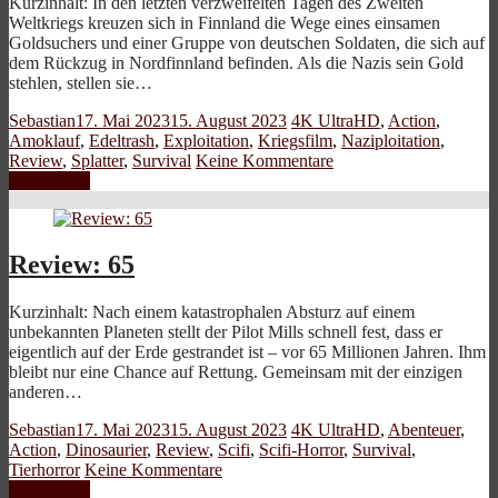
Kurzinhalt: In den letzten verzweifelten Tagen des Zweiten
Weltkriegs kreuzen sich in Finnland die Wege eines einsamen
Goldsuchers und einer Gruppe von deutschen Soldaten, die sich auf
dem Rückzug in Nordfinnland befinden. Als die Nazis sein Gold
stehlen, stellen sie…
Sebastian
17. Mai 2023
15. August 2023
4K UltraHD
,
Action
,
Amoklauf
,
Edeltrash
,
Exploitation
,
Kriegsfilm
,
Naziploitation
,
Review
,
Splatter
,
Survival
Keine Kommentare
Weiterlesen
Review: 65
Kurzinhalt: Nach einem katastrophalen Absturz auf einem
unbekannten Planeten stellt der Pilot Mills schnell fest, dass er
eigentlich auf der Erde gestrandet ist – vor 65 Millionen Jahren. Ihm
bleibt nur eine Chance auf Rettung. Gemeinsam mit der einzigen
anderen…
Sebastian
17. Mai 2023
15. August 2023
4K UltraHD
,
Abenteuer
,
Action
,
Dinosaurier
,
Review
,
Scifi
,
Scifi-Horror
,
Survival
,
Tierhorror
Keine Kommentare
Weiterlesen