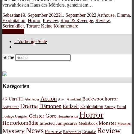
verwahrlosten Haus des Mörders, gemeinsam…
Sebastian
19. September 2022
21. September 2022
Arthouse
,
Drama
,
Exploitation
,
Horror
,
Preview
,
Rape & Revenge
,
Review
,
Serienkiller
,
Torture
Keine Kommentare
Weiterlesen
« Vorherige Seite
Suche
Kategorien
Action
Backwoodhorror
4K UltraHD
Abenteuer
Amoklauf
Alien
Drama
Dämonen
Endzeit
Exploitation
Bodyhorror
Fantasy
Found
Horror
Gore
Geister
Footage
Gangster
Homeinvasion
Horrorkomödie
Monster
Infected
Jumpscares
Mediabook
Mutanten
News
Review
Mystery
Preview
Remake
Rachethriller