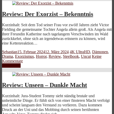
Review: Der Exorzist – Bekenntnis
Kurzinhalt: Seit dem Tod seiner Frau vor zwölf Jahren zieht Victor
Fielding die gemeinsame Tochter Angela allein groß. Als Angela mit
ihrer Freundin Katherine nach tagelangem Verschwinden im Wald
zurückkehrt, ohne sich an irgendetwas erinnern zu können, wird
eine Kettenreaktion…
Sebastian
15. Februar 2024
12. März 2024
4K UltraHD
,
Dämonen
,
Drama
,
Exorzismus
,
Horror
,
Review
,
Steelbook
,
Uncut
Keine
Kommentare
Weiterlesen
Review: Unseen – Dunkle Macht
Kurzinhalt: Jura-Student Tommy sieht ständig brutale und
unheimliche Dinge. Er fühlt sich von einer finsteren Macht verfolgt
und scheint langsam den Verstand zu verlieren. Dazu kommen
Druck an der Uni und das Mobbing durch seinen berühmten