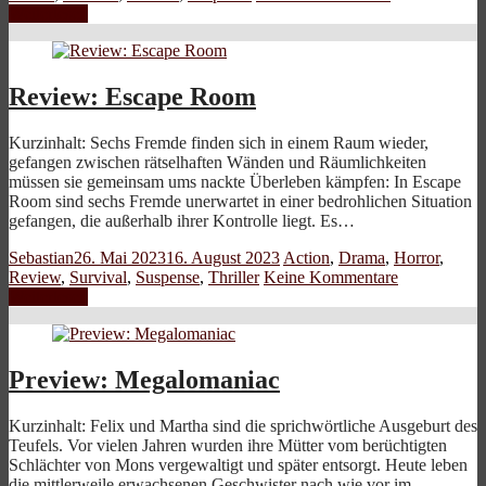
Weiterlesen
Review: Escape Room
Kurzinhalt: Sechs Fremde finden sich in einem Raum wieder,
gefangen zwischen rätselhaften Wänden und Räumlichkeiten
müssen sie gemeinsam ums nackte Überleben kämpfen: In Escape
Room sind sechs Fremde unerwartet in einer bedrohlichen Situation
gefangen, die außerhalb ihrer Kontrolle liegt. Es…
Sebastian
26. Mai 2023
16. August 2023
Action
,
Drama
,
Horror
,
Review
,
Survival
,
Suspense
,
Thriller
Keine Kommentare
Weiterlesen
Preview: Megalomaniac
Kurzinhalt: Felix und Martha sind die sprichwörtliche Ausgeburt des
Teufels. Vor vielen Jahren wurden ihre Mütter vom berüchtigten
Schlächter von Mons vergewaltigt und später entsorgt. Heute leben
die mittlerweile erwachsenen Geschwister nach wie vor im