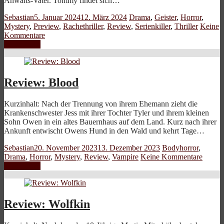
Anwalts-Vater. Tommy findet sich…
Sebastian
5. Januar 2024
12. März 2024
Drama
,
Geister
,
Horror
,
Mystery
,
Preview
,
Rachethriller
,
Review
,
Serienkiller
,
Thriller
Keine
Kommentare
Weiterlesen
Review: Blood
Kurzinhalt: Nach der Trennung von ihrem Ehemann zieht die
Krankenschwester Jess mit ihrer Tochter Tyler und ihrem kleinen
Sohn Owen in ein altes Bauernhaus auf dem Land. Kurz nach ihrer
Ankunft entwischt Owens Hund in den Wald und kehrt Tage…
Sebastian
20. November 2023
13. Dezember 2023
Bodyhorror
,
Drama
,
Horror
,
Mystery
,
Review
,
Vampire
Keine Kommentare
Weiterlesen
Review: Wolfkin