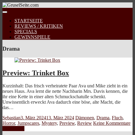
STARTSEITE
REVIEWS / KRITIKEN
SPECIALS
GEWINNSPIELE
Drama
Preview: Trinket Box
Kurzinhalt: Das frisch verheiratete Paar Ava und Mike zieht in ein
neues Haus. Ava lernt die nette Nachbarin Mrs. Davis kennen, die
ihr eine Kette in einer alten Schmuckschatulle schenkt.
Unwissentlich erweckt Ava dadurch eine böse, alte Macht, die
das…
Sebastian
3. März 2024
13. März 2024
Dämonen
,
Drama
,
Fluch
,
Horror
,
Jumpscares
,
Mystery
,
Preview
,
Review
Keine Kommentare
Weiterlesen