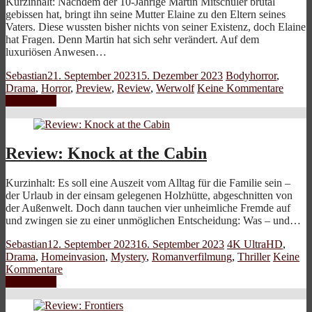
Kurzinhalt: Nachdem der 10-Jährige Martin Mitschüler brutal
gebissen hat, bringt ihn seine Mutter Elaine zu den Eltern seines
Vaters. Diese wussten bisher nichts von seiner Existenz, doch Elaine
hat Fragen. Denn Martin hat sich sehr verändert. Auf dem
luxuriösen Anwesen…
Sebastian
21. September 2023
15. Dezember 2023
Bodyhorror
,
Drama
,
Horror
,
Preview
,
Review
,
Werwolf
Keine Kommentare
Weiterlesen
Review: Knock at the Cabin
Kurzinhalt: Es soll eine Auszeit vom Alltag für die Familie sein –
der Urlaub in der einsam gelegenen Holzhütte, abgeschnitten von
der Außenwelt. Doch dann tauchen vier unheimliche Fremde auf
und zwingen sie zu einer unmöglichen Entscheidung: Was – und…
Sebastian
12. September 2023
16. September 2023
4K UltraHD
,
Drama
,
Homeinvasion
,
Mystery
,
Romanverfilmung
,
Thriller
Keine
Kommentare
Weiterlesen