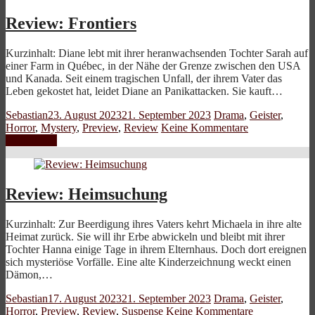
Review: Frontiers
Kurzinhalt: Diane lebt mit ihrer heranwachsenden Tochter Sarah auf
einer Farm in Québec, in der Nähe der Grenze zwischen den USA
und Kanada. Seit einem tragischen Unfall, der ihrem Vater das
Leben gekostet hat, leidet Diane an Panikattacken. Sie kauft…
Sebastian
23. August 2023
21. September 2023
Drama
,
Geister
,
Horror
,
Mystery
,
Preview
,
Review
Keine Kommentare
Weiterlesen
Review: Heimsuchung
Kurzinhalt: Zur Beerdigung ihres Vaters kehrt Michaela in ihre alte
Heimat zurück. Sie will ihr Erbe abwickeln und bleibt mit ihrer
Tochter Hanna einige Tage in ihrem Elternhaus. Doch dort ereignen
sich mysteriöse Vorfälle. Eine alte Kinderzeichnung weckt einen
Dämon,…
Sebastian
17. August 2023
21. September 2023
Drama
,
Geister
,
Horror
,
Preview
,
Review
,
Suspense
Keine Kommentare