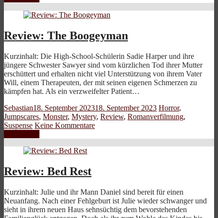
Review: The Boogeyman
Kurzinhalt: Die High-School-Schülerin Sadie Harper und ihre
jüngere Schwester Sawyer sind vom kürzlichen Tod ihrer Mutter
erschüttert und erhalten nicht viel Unterstützung von ihrem Vater
Will, einem Therapeuten, der mit seinen eigenen Schmerzen zu
kämpfen hat. Als ein verzweifelter Patient…
Sebastian
18. September 2023
18. September 2023
Horror
,
Jumpscares
,
Monster
,
Mystery
,
Review
,
Romanverfilmung
,
Suspense
Keine Kommentare
Weiterlesen
Review: Bed Rest
Kurzinhalt: Julie und ihr Mann Daniel sind bereit für einen
Neuanfang. Nach einer Fehlgeburt ist Julie wieder schwanger und
sieht in ihrem neuen Haus sehnsüchtig dem bevorstehenden