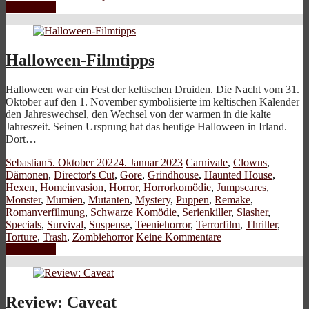
Weiterlesen
Halloween-Filmtipps
Halloween war ein Fest der keltischen Druiden. Die Nacht vom 31.
Oktober auf den 1. November symbolisierte im keltischen Kalender
den Jahreswechsel, den Wechsel von der warmen in die kalte
Jahreszeit. Seinen Ursprung hat das heutige Halloween in Irland.
Dort…
Sebastian
5. Oktober 2022
4. Januar 2023
Carnivale
,
Clowns
,
Dämonen
,
Director's Cut
,
Gore
,
Grindhouse
,
Haunted House
,
Hexen
,
Homeinvasion
,
Horror
,
Horrorkomödie
,
Jumpscares
,
Monster
,
Mumien
,
Mutanten
,
Mystery
,
Puppen
,
Remake
,
Romanverfilmung
,
Schwarze Komödie
,
Serienkiller
,
Slasher
,
Specials
,
Survival
,
Suspense
,
Teeniehorror
,
Terrorfilm
,
Thriller
,
Torture
,
Trash
,
Zombiehorror
Keine Kommentare
Weiterlesen
Review: Caveat