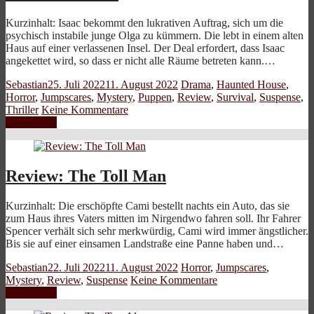
Kurzinhalt: Isaac bekommt den lukrativen Auftrag, sich um die
psychisch instabile junge Olga zu kümmern. Die lebt in einem alten
Haus auf einer verlassenen Insel. Der Deal erfordert, dass Isaac
angekettet wird, so dass er nicht alle Räume betreten kann.…
Sebastian
25. Juli 2022
11. August 2022
Drama
,
Haunted House
,
Horror
,
Jumpscares
,
Mystery
,
Puppen
,
Review
,
Survival
,
Suspense
,
Thriller
Keine Kommentare
Weiterlesen
Review: The Toll Man
Kurzinhalt: Die erschöpfte Cami bestellt nachts ein Auto, das sie
zum Haus ihres Vaters mitten im Nirgendwo fahren soll. Ihr Fahrer
Spencer verhält sich sehr merkwürdig, Cami wird immer ängstlicher.
Bis sie auf einer einsamen Landstraße eine Panne haben und…
Sebastian
22. Juli 2022
11. August 2022
Horror
,
Jumpscares
,
Mystery
,
Review
,
Suspense
Keine Kommentare
Weiterlesen