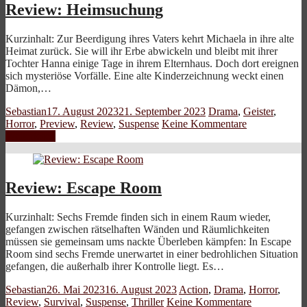
Review: Heimsuchung
Kurzinhalt: Zur Beerdigung ihres Vaters kehrt Michaela in ihre alte
Heimat zurück. Sie will ihr Erbe abwickeln und bleibt mit ihrer
Tochter Hanna einige Tage in ihrem Elternhaus. Doch dort ereignen
sich mysteriöse Vorfälle. Eine alte Kinderzeichnung weckt einen
Dämon,…
Sebastian
17. August 2023
21. September 2023
Drama
,
Geister
,
Horror
,
Preview
,
Review
,
Suspense
Keine Kommentare
Weiterlesen
Review: Escape Room
Kurzinhalt: Sechs Fremde finden sich in einem Raum wieder,
gefangen zwischen rätselhaften Wänden und Räumlichkeiten
müssen sie gemeinsam ums nackte Überleben kämpfen: In Escape
Room sind sechs Fremde unerwartet in einer bedrohlichen Situation
gefangen, die außerhalb ihrer Kontrolle liegt. Es…
Sebastian
26. Mai 2023
16. August 2023
Action
,
Drama
,
Horror
,
Review
,
Survival
,
Suspense
,
Thriller
Keine Kommentare