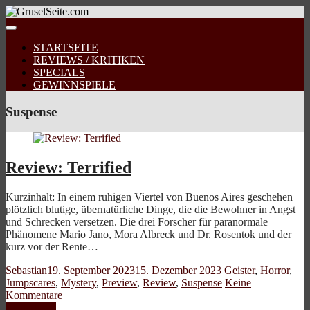
STARTSEITE
REVIEWS / KRITIKEN
SPECIALS
GEWINNSPIELE
Suspense
Review: Terrified
Kurzinhalt: In einem ruhigen Viertel von Buenos Aires geschehen
plötzlich blutige, übernatürliche Dinge, die die Bewohner in Angst
und Schrecken versetzen. Die drei Forscher für paranormale
Phänomene Mario Jano, Mora Albreck und Dr. Rosentok und der
kurz vor der Rente…
Sebastian
19. September 2023
15. Dezember 2023
Geister
,
Horror
,
Jumpscares
,
Mystery
,
Preview
,
Review
,
Suspense
Keine
Kommentare
Weiterlesen