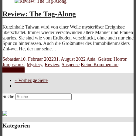
Review: The Tag-Along
Kurzinhalt: Taiwan wird von einer Welle mysteriöser Ereignisse
überschattet. Immer wieder verschwinden ältere Männer und Frauen
spurlos. Sie sind wie vom Erdboden verschluckt, ohne auch nur eine
Spur zu hinterlassen. Auch die Großmutter des Immobilienmaklers
Zhi-wei He, der nur seine…
Sebastian
10. Februar 2022
31. August 2022
Asia
,
Geister
,
Horror
,
Jumpscares
,
Mystery
,
Review
,
Suspense
Keine Kommentare
Weiterlesen
« Vorherige Seite
Suche
Kategorien