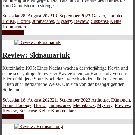
Familienglück entgegen. Doch als ihr zum Wohle des Kindes bis
zum Geburtstermin strenge…
Sebastian
28. August 2023
18. September 2023
Geister
,
Haunted
House
,
Horror
,
Jumpscares
,
Mystery
,
Review
,
Suspense
Keine
Kommentare
Weiterlesen
Review: Skinamarink
Kurzinhalt: 1995: Eines Nachts wachen der vierjährige Kevin und
seine sechsjährige Schwester Kaylee allein zu Hause auf. Von ihren
Eltern fehlt jede Spur. Noch dazu verschwinden alle Fenster und
Türen auf unerklärliche Weise. Um sich von der beängstigenden
Stille und…
Sebastian
18. August 2023
21. September 2023
Arthouse
,
Dämonen
,
Found Footage
,
Horror
,
Jumpscares
,
Mediabook
,
Mystery
,
Preview
,
Review
,
Suspense
Keine Kommentare
Weiterlesen