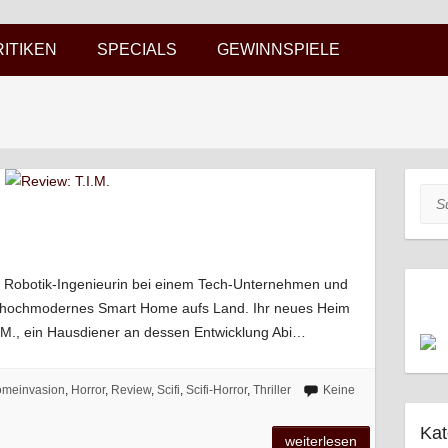
RITIKEN
SPECIALS
GEWINNSPIELE
Suc
ob Robotik-Ingenieurin bei einem Tech-Unternehmen und
in hochmodernes Smart Home aufs Land. Ihr neues Heim
.I.M., ein Hausdiener an dessen Entwicklung Abi…
meinvasion
,
Horror
,
Review
,
Scifi
,
Scifi-Horror
,
Thriller
Keine
Kat
weiterlesen