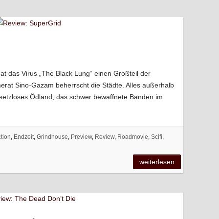
 hat das Virus „The Black Lung“ einen Großteil der
rat Sino-Gazam beherrscht die Städte. Alles außerhalb
gesetzloses Ödland, das schwer bewaffnete Banden im
tion
,
Endzeit
,
Grindhouse
,
Preview
,
Review
,
Roadmovie
,
Scifi
,
weiterlesen