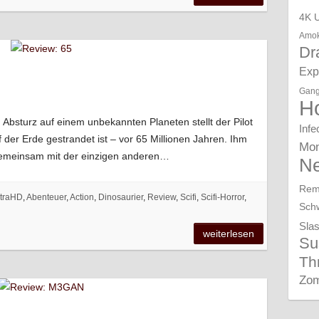
4K 
Amok
Dr
Expl
Gang
Ho
 Absturz auf einem unbekannten Planeten stellt der Pilot
Infe
auf der Erde gestrandet ist – vor 65 Millionen Jahren. Ihm
Mon
 Gemeinsam mit der einzigen anderen…
N
Rem
ltraHD
,
Abenteuer
,
Action
,
Dinosaurier
,
Review
,
Scifi
,
Scifi-Horror
,
Sch
Sla
weiterlesen
Su
Thr
Zom