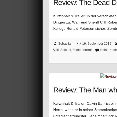
Review: The Dead Do
Kurzinhalt & Trailer: In der verschlafe
Dingen zu. Während Sheriff Cliff Robert
Kollege Ronald Peterson sicher: Zombi
Sebastian
19. September 2019
Scifi
,
Splatter
,
Zombiehorror
Keine Kom
Review: The Man who
Kurzinhalt & Trailer: Calvin Barr ist 
Herrn, wenn er in seiner Stammkneipe 
unterliegt strengster Geheimhaltung: 