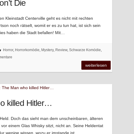
n’t Die
nen Kleinstadt Centerville geht es nicht mit rechten
son noch rätselt, womit er es zu tun hat, ist sich sein
es haben die Stadt befallen! Mit…
Horror
,
Horrorkomödie
,
Mystery
,
Review
,
Schwarze Komödie
,
mentare
weiterlesen
 killed Hitler…
ein Held. Doch das sieht man dem unscheinbaren, älteren
vor einem Glas Whisky sitzt, nicht an. Seine Heldentat
Nur wenige wissen, wozu er imstande ist,…