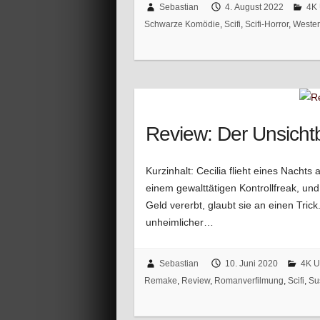
Sebastian
4. August 2022
4K 
Schwarze Komödie
,
Scifi
,
Scifi-Horror
,
Weste
Review: Der Unsicht
Kurzinhalt: Cecilia flieht eines Nacht
einem gewalttätigen Kontrollfreak, und t
Geld vererbt, glaubt sie an einen Trick
unheimlicher…
Sebastian
10. Juni 2020
4K U
Remake
,
Review
,
Romanverfilmung
,
Scifi
,
Su