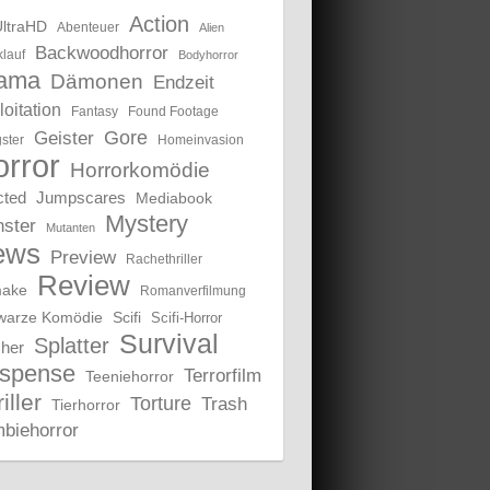
Action
UltraHD
Abenteuer
Alien
Backwoodhorror
lauf
Bodyhorror
ama
Dämonen
Endzeit
oitation
Fantasy
Found Footage
Gore
Geister
ster
Homeinvasion
rror
Horrorkomödie
cted
Jumpscares
Mediabook
Mystery
ster
Mutanten
ews
Preview
Rachethriller
Review
ake
Romanverfilmung
warze Komödie
Scifi
Scifi-Horror
Survival
Splatter
sher
spense
Terrorfilm
Teeniehorror
iller
Torture
Trash
Tierhorror
biehorror