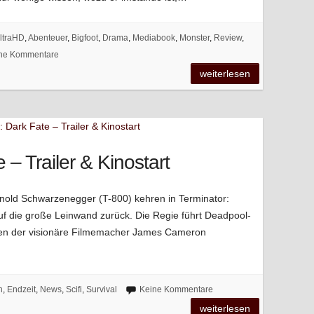
ltraHD
,
Abenteuer
,
Bigfoot
,
Drama
,
Mediabook
,
Monster
,
Review
,
ne Kommentare
weiterlesen
 – Trailer & Kinostart
nold Schwarzenegger (T-800) kehren in Terminator:
auf die große Leinwand zurück. Die Regie führt Deadpool-
eren der visionäre Filmemacher James Cameron
n
,
Endzeit
,
News
,
Scifi
,
Survival
Keine Kommentare
weiterlesen