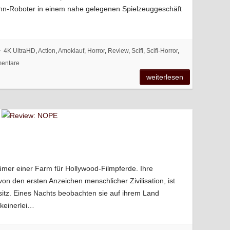
ann-Roboter in einem nahe gelegenen Spielzeuggeschäft
4K UltraHD
,
Action
,
Amoklauf
,
Horror
,
Review
,
Scifi
,
Scifi-Horror
,
entare
weiterlesen
ümer einer Farm für Hollywood-Filmpferde. Ihre
on den ersten Anzeichen menschlicher Zivilisation, ist
esitz. Eines Nachts beobachten sie auf ihrem Land
keinerlei…