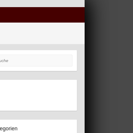
he
egorien