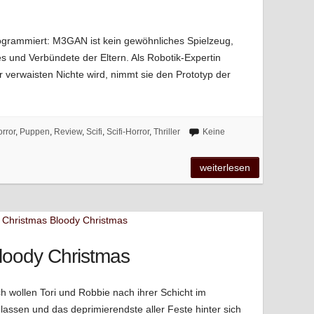
programmiert: M3GAN ist kein gewöhnliches Spielzeug,
es und Verbündete der Eltern. Als Robotik-Expertin
erwaisten Nichte wird, nimmt sie den Prototyp der
rror
,
Puppen
,
Review
,
Scifi
,
Scifi-Horror
,
Thriller
Keine
weiterlesen
loody Christmas
ich wollen Tori und Robbie nach ihrer Schicht im
n lassen und das deprimierendste aller Feste hinter sich