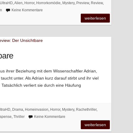
UltraHD
,
Alien
,
Horror
,
Horrorkomödie
,
Mystery
,
Preview
,
Review
,
rn
Keine Kommentare
weiterlesen
bare
s aus ihrer Beziehung mit dem Wissenschaftler Adrian,
aucht unter. Als Adrian kurz darauf stirbt und ihr viel
. Tatsächlich verliert sie durch eine Häufung
ltraHD
,
Drama
,
Homeinvasion
,
Horror
,
Mystery
,
Rachethriller
,
spense
,
Thriller
Keine Kommentare
weiterlesen