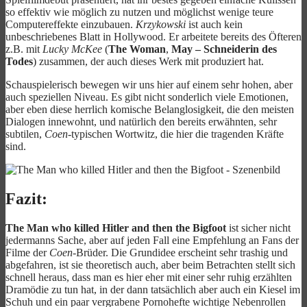
so effektiv wie möglich zu nutzen und möglichst wenige teure
Computereffekte einzubauen.
Krzykowski
ist auch kein
unbeschriebenes Blatt in Hollywood. Er arbeitete bereits des Öfteren
z.B. mit
Lucky McKee
(
The Woman
,
May – Schneiderin des
Todes
) zusammen, der auch dieses Werk mit produziert hat.
Schauspielerisch bewegen wir uns hier auf einem sehr hohen, aber
auch speziellen Niveau. Es gibt nicht sonderlich viele Emotionen,
aber eben diese herrlich komische Belanglosigkeit, die den meisten
Dialogen innewohnt, und natürlich den bereits erwähnten, sehr
subtilen,
Coen
-typischen Wortwitz, die hier die tragenden Kräfte
sind.
Fazit:
The Man who killed Hitler and then the Bigfoot
ist sicher nicht
jedermanns Sache, aber auf jeden Fall eine Empfehlung an Fans der
Filme der
Coen
-Brüder. Die Grundidee erscheint sehr trashig und
abgefahren, ist sie theoretisch auch, aber beim Betrachten stellt sich
schnell heraus, dass man es hier eher mit einer sehr ruhig erzählten
Dramödie zu tun hat, in der dann tatsächlich aber auch ein Kiesel im
Schuh und ein paar vergrabene Pornohefte wichtige Nebenrollen