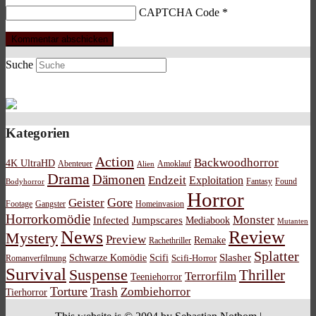
CAPTCHA Code
*
Suche
Kategorien
Action
Backwoodhorror
4K UltraHD
Abenteuer
Amoklauf
Alien
Drama
Dämonen
Endzeit
Exploitation
Bodyhorror
Fantasy
Found
Horror
Gore
Geister
Footage
Gangster
Homeinvasion
Horrorkomödie
Monster
Infected
Jumpscares
Mediabook
Mutanten
News
Review
Mystery
Preview
Remake
Rachethriller
Splatter
Schwarze Komödie
Scifi
Slasher
Scifi-Horror
Romanverfilmung
Survival
Suspense
Thriller
Terrorfilm
Teeniehorror
Torture
Trash
Zombiehorror
Tierhorror