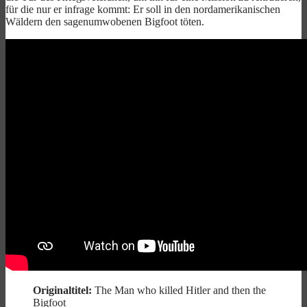
für die nur er infrage kommt: Er soll in den nordamerikanischen
Wäldern den sagenumwobenen Bigfoot töten.
Originaltitel:
The Man who killed Hitler and then the
Bigfoot