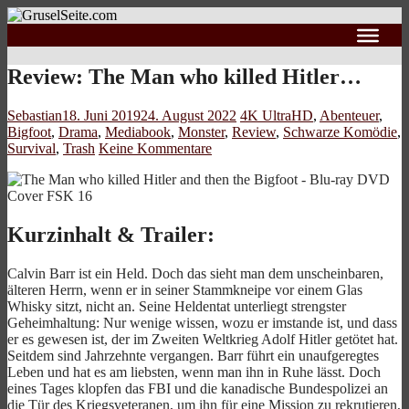
Review: The Man who killed Hitler…
Sebastian
18. Juni 2019
24. August 2022
4K UltraHD
,
Abenteuer
,
Bigfoot
,
Drama
,
Mediabook
,
Monster
,
Review
,
Schwarze Komödie
,
Survival
,
Trash
Keine Kommentare
Kurzinhalt & Trailer:
Calvin Barr ist ein Held. Doch das sieht man dem unscheinbaren,
älteren Herrn, wenn er in seiner Stammkneipe vor einem Glas
Whisky sitzt, nicht an. Seine Heldentat unterliegt strengster
Geheimhaltung: Nur wenige wissen, wozu er imstande ist, und dass
er es gewesen ist, der im Zweiten Weltkrieg Adolf Hitler getötet hat.
Seitdem sind Jahrzehnte vergangen. Barr führt ein unaufgeregtes
Leben und hat es am liebsten, wenn man ihn in Ruhe lässt. Doch
eines Tages klopfen das FBI und die kanadische Bundespolizei an
die Tür des Kriegsveteranen, um ihn für eine Mission zu rekrutieren,