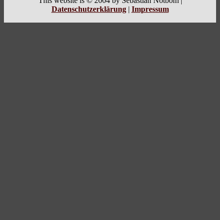
This website is © 2004 by Sebastian Notbom |
Datenschutzerklärung
|
Impressum