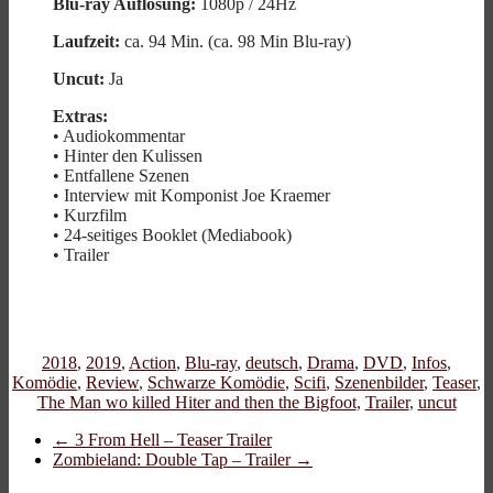
Blu-ray Auflösung:
1080p / 24Hz
Laufzeit:
ca. 94 Min. (ca. 98 Min Blu-ray)
Uncut:
Ja
Extras:
• Audiokommentar
• Hinter den Kulissen
• Entfallene Szenen
• Interview mit Komponist Joe Kraemer
• Kurzfilm
• 24-seitiges Booklet (Mediabook)
• Trailer
2018
,
2019
,
Action
,
Blu-ray
,
deutsch
,
Drama
,
DVD
,
Infos
,
Komödie
,
Review
,
Schwarze Komödie
,
Scifi
,
Szenenbilder
,
Teaser
,
The Man wo killed Hiter and then the Bigfoot
,
Trailer
,
uncut
←
3 From Hell – Teaser Trailer
Zombieland: Double Tap – Trailer
→