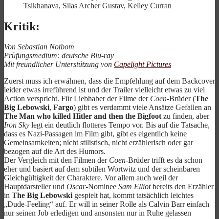
Tsikhanava, Silas Archer Gustav, Kelley Curran
Kritik:
Von Sebastian Notbom
Prüfungsmedium: deutsche Blu-ray
Mit freundlicher Unterstützung von
Capelight Pictures
Zuerst muss ich erwähnen, dass die Empfehlung auf dem Backcover
leider etwas irreführend ist und der Trailer vielleicht etwas zu viel
Action verspricht. Für Liebhaber der Filme der
Coen
-Brüder (
The
Big Lebowski
,
Fargo
) gibt es verdammt viele Ansätze Gefallen an
The Man who killed Hitler and then the Bigfoot
zu finden, aber
Iron Sky
legt ein deutlich flotteres Tempo vor. Bis auf die Tatsache,
dass es Nazi-Passagen im Film gibt, gibt es eigentlich keine
Gemeinsamkeiten; nicht stilistisch, nicht erzählerisch oder gar
bezogen auf die Art des Humors.
Der Vergleich mit den Filmen der
Coen
-Brüder trifft es da schon
eher und basiert auf dem subtilen Wortwitz und der scheinbaren
Gleichgültigkeit der Charaktere. Vor allem auch weil der
Hauptdarsteller und
Oscar
-Nominee
Sam Elliot
bereits den Erzähler
in
The Big Lebowski
gespielt hat, kommt tatsächlich leichtes
„Dude-Feeling“ auf. Er will in seiner Rolle als Calvin Barr einfach
nur seinen Job erledigen und ansonsten nur in Ruhe gelassen