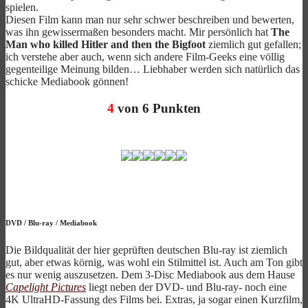
spielen.
Diesen Film kann man nur sehr schwer beschreiben und bewerten,
was ihn gewissermaßen besonders macht. Mir persönlich hat
The
Man who killed Hitler and then the Bigfoot
ziemlich gut gefallen;
ich verstehe aber auch, wenn sich andere Film-Geeks eine völlig
gegenteilige Meinung bilden… Liebhaber werden sich natürlich das
schicke Mediabook gönnen!
4
von 6 Punkten
DVD
/
Blu-ray
/
Mediabook
Die Bildqualität der hier geprüften deutschen Blu-ray ist ziemlich
gut, aber etwas körnig, was wohl ein Stilmittel ist. Auch am Ton gibt
es nur wenig auszusetzen. Dem 3-Disc Mediabook aus dem Hause
Capelight Pictures
liegt neben der DVD- und Blu-ray- noch eine
4K UltraHD-Fassung des Films bei. Extras, ja sogar einen Kurzfilm,