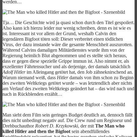
werden…
Tja… Die Geschichte wird ja quasi schon durch den Titel gespoilert.
Also kann ich hierzu leider nur wenig schreiben, denn es ist wie es
ist. Interessant ist vor allem der Grund, weshalb Calvin den
legendären Bigfoot töten soll: Dieser verbreitet einen tödlichen
Virus, der dazu imstande wäre die gesamte Menschheit auszurotten.
Während Calvins damaligen Militärdienstes wurde ihm von der
Regierung heimlich Blut abgenommen und es stellte sich heraus,
dass er gegen diese spezielle Grippe immun ist. Also nimmt er, als
exzellenter Fährtensucher und als derjenige, der damals tatsächlich
Adolf Hitler
im Alleingang getötet hat, den Job zähneknirschend an.
Warum niemand weiß, dass
Hitler
damals von ihm schon zu Beginn
des zweiten Weltkriegs getötet wurde – was letztendlich aber nichts
am Verlauf des zweiten Weltkriegs geändert hat – das wird nach und
nach in Rückblenden erzählt…
Man sieht dem Film sein geringes Budget deutlich an, dennoch fällt
dies nicht unbedingt negativ auf. Die Crew rund um Regisseur und
Drehbuchauthor
Robert D. Krzykowski
, der mit
The Man who
killed Hitler and then the Bigfoot
sein abendfüllendes
Spielfilmdebüt präsentiert, hat ihr bestes gegeben einfache Kulissen