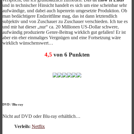
und in technischer Hinsicht handelt es sich um eine scheinbar sehr
aufwändige, und dabei auch lupenrein umgesetzte Produktion. Ob
man bedächtigere Endzeitfilme mag, das ist dann letztendlich
subjektiv und von Zuschauer zu Zuschauer verschieden. Ich tue es
und mir hat dieser „nur“ ca. 20 Millionen US-Dollar schwere,
aufwändig produzierte Genre-Beitrag wirklich gut gefallen! Er ist
aber ein eher einmaliges Vergnügen und eine Fortsetzung wäre
wirklich wünschenswert…
4,5
von 6 Punkten
DVD
/
Blu-ray
Nicht auf DVD oder Blu-ray erhältlich…
Verleih:
Netflix