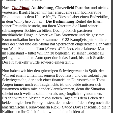
Nach
The Ritual
,
Auslöschung
,
Cloverfield Paradox
und nicht zu
vergessen
Bright
haben wir hier erneut eine sehr hochkarätige
Produktion aus dem Hause
Netflix
. Diesmal aber einen Endzeitfilm,
in dem Will (
Theo James
–
Die Bestimmung
-Reihe) die Eltern
seiner Freundin besucht, um ihren Vater um die Hand seiner
schwangeren Tochter zu bitten. Doch plötzlich passieren
unerklärliche Dinge in Amerika: Das Stromnetz und die gesamte
Kommunikation brechen zusammen. F-22 Kampfjets patrouillieren
über der Stadt und das Militär hat Sperrzonen eingerichtet. Der Vater
von Wills Freundin – Tom (
Forest Whitaker
), ein erfahrener Marine
im Ruhestand – bittet Will ihn zu begleiten, zu seiner Tochter zu
gelangen… mit dem Auto quer durch das Land, bis nach Seattle.
Der Flugverkehr wurde sowieso eingestellt…
Nun haben wir hier den grimmigen Schwiegervater in Späh, der
Will seit einem Unfall mit seinem Boot hasst, und den zukünftigen
Schwiegersohn, der nach einer finanziellen Durststrecke in Toms
Augen immer noch ein Taugenichts ist, und beide müssen sich
zusammen reißen miteinander klarzukommen, denn die Situation
scheint noch weitaus schlimmer als ursprünglich angenommen.
Erzählt wird ein Abschnitt von sieben Tagen aus dem Leben der
beiden ungleichen Protagonisten, denen sich auf dem Weg noch die
amerikanische Ureinwohnerin Ricki (
Grace Dove
) anschließt, die in
Kalifornien ihr Glück finden will und den beiden als