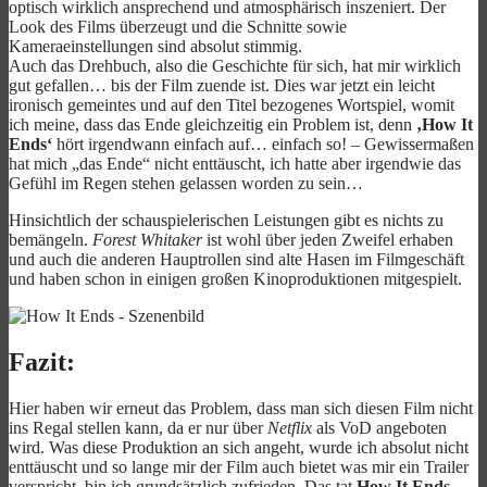
optisch wirklich ansprechend und atmosphärisch inszeniert. Der
Look des Films überzeugt und die Schnitte sowie
Kameraeinstellungen sind absolut stimmig.
Auch das Drehbuch, also die Geschichte für sich, hat mir wirklich
gut gefallen… bis der Film zuende ist. Dies war jetzt ein leicht
ironisch gemeintes und auf den Titel bezogenes Wortspiel, womit
ich meine, dass das Ende gleichzeitig ein Problem ist, denn
‚How It
Ends‘
hört irgendwann einfach auf… einfach so! – Gewissermaßen
hat mich „das Ende“ nicht enttäuscht, ich hatte aber irgendwie das
Gefühl im Regen stehen gelassen worden zu sein…
Hinsichtlich der schauspielerischen Leistungen gibt es nichts zu
bemängeln.
Forest Whitaker
ist wohl über jeden Zweifel erhaben
und auch die anderen Hauptrollen sind alte Hasen im Filmgeschäft
und haben schon in einigen großen Kinoproduktionen mitgespielt.
Fazit:
Hier haben wir erneut das Problem, dass man sich diesen Film nicht
ins Regal stellen kann, da er nur über
Netflix
als VoD angeboten
wird. Was diese Produktion an sich angeht, wurde ich absolut nicht
enttäuscht und so lange mir der Film auch bietet was mir ein Trailer
verspricht, bin ich grundsätzlich zufrieden. Das tat
How It Ends