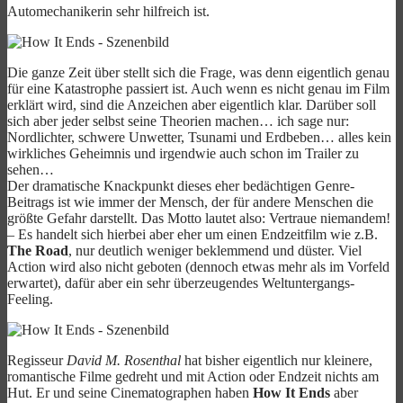
Automechanikerin sehr hilfreich ist.
Die ganze Zeit über stellt sich die Frage, was denn eigentlich genau
für eine Katastrophe passiert ist. Auch wenn es nicht genau im Film
erklärt wird, sind die Anzeichen aber eigentlich klar. Darüber soll
sich aber jeder selbst seine Theorien machen… ich sage nur:
Nordlichter, schwere Unwetter, Tsunami und Erdbeben… alles kein
wirkliches Geheimnis und irgendwie auch schon im Trailer zu
sehen…
Der dramatische Knackpunkt dieses eher bedächtigen Genre-
Beitrags ist wie immer der Mensch, der für andere Menschen die
größte Gefahr darstellt. Das Motto lautet also: Vertraue niemandem!
– Es handelt sich hierbei aber eher um einen Endzeitfilm wie z.B.
The Road
, nur deutlich weniger beklemmend und düster. Viel
Action wird also nicht geboten (dennoch etwas mehr als im Vorfeld
erwartet), dafür aber ein sehr überzeugendes Weltuntergangs-
Feeling.
Regisseur
David M. Rosenthal
hat bisher eigentlich nur kleinere,
romantische Filme gedreht und mit Action oder Endzeit nichts am
Hut. Er und seine Cinematographen haben
How It Ends
aber