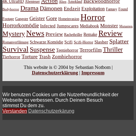
Action
Backwoodhorror
4K UltraHD
Abenteuer
Amoklauf
Alien
Drama
Dämonen
Endzeit
Exploitation
Bodyhorror
Fantasy
Found
Horror
Gore
Geister
Footage
Gangster
Homeinvasion
Horrorkomödie
Monster
Infected
Jumpscares
Mediabook
Mutanten
News
Review
Mystery
Preview
Remake
Rachethriller
Splatter
Schwarze Komödie
Scifi
Slasher
Scifi-Horror
Romanverfilmung
Survival
Suspense
Thriller
Terrorfilm
Teeniehorror
Torture
Trash
Zombiehorror
Tierhorror
This website is © 2004 by Sebastian Notbom |
Datenschutzerklärung
|
Impressum
Wir benutzen Cookies um die Nutzerfreundlichkeit der
Webseite zu verbessen. Durch Deinen Besuch
stimmst Du dem zu.
Verstanden
Datenschutzerkärung