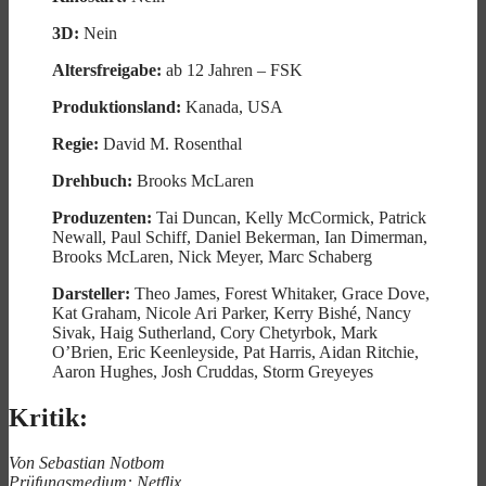
3D:
Nein
Altersfreigabe:
ab 12 Jahren – FSK
Produktionsland:
Kanada, USA
Regie:
David M. Rosenthal
Drehbuch:
Brooks McLaren
Produzenten:
Tai Duncan, Kelly McCormick, Patrick
Newall, Paul Schiff, Daniel Bekerman, Ian Dimerman,
Brooks McLaren, Nick Meyer, Marc Schaberg
Darsteller:
Theo James, Forest Whitaker, Grace Dove,
Kat Graham, Nicole Ari Parker, Kerry Bishé, Nancy
Sivak, Haig Sutherland, Cory Chetyrbok, Mark
O’Brien, Eric Keenleyside, Pat Harris, Aidan Ritchie,
Aaron Hughes, Josh Cruddas, Storm Greyeyes
Kritik:
Von Sebastian Notbom
Prüfungsmedium: Netflix