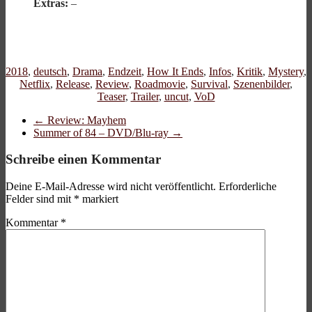
Extras:
–
2018
,
deutsch
,
Drama
,
Endzeit
,
How It Ends
,
Infos
,
Kritik
,
Mystery
,
Netflix
,
Release
,
Review
,
Roadmovie
,
Survival
,
Szenenbilder
,
Teaser
,
Trailer
,
uncut
,
VoD
←
Review: Mayhem
Summer of 84 – DVD/Blu-ray
→
Schreibe einen Kommentar
Deine E-Mail-Adresse wird nicht veröffentlicht.
Erforderliche
Felder sind mit
*
markiert
Kommentar
*