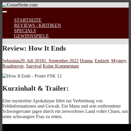
STARTSEITE
REVIEWS / KRITIKEN
SPECIALS
GEWINNSPIELE
Review: How It Ends
Sebastian
29. Juli 2018
1. September 2022
Drama
,
Endzeit
,
Mystery
,
Roadmovie
,
Survival
Keine Kommentare
Kurzinhalt & Trailer:
Eine mysteriöse Apokalypse führt zur Verbreitung von
Fehlinformationen und Gewalt. Ein Mann und sein entfremdeter
Schwiegervater jagen durch ein zerworfenes Land voller Chaos, um
seine schwangere Frau zu retten.