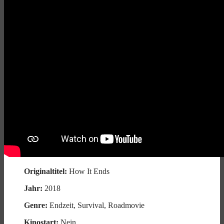
Originaltitel:
How It Ends
Jahr:
2018
Genre:
Endzeit, Survival, Roadmovie
Kinostart:
Nein