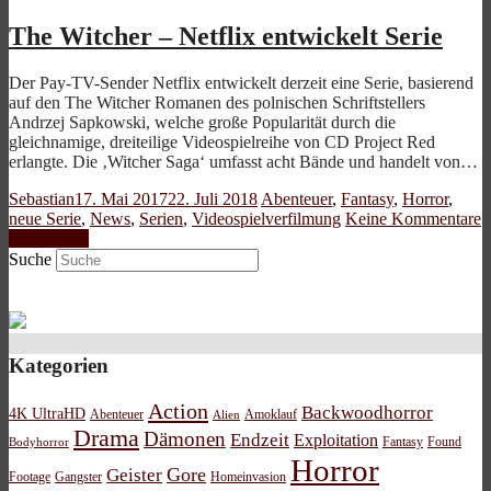
The Witcher – Netflix entwickelt Serie
Der Pay-TV-Sender Netflix entwickelt derzeit eine Serie, basierend
auf den The Witcher Romanen des polnischen Schriftstellers
Andrzej Sapkowski, welche große Popularität durch die
gleichnamige, dreiteilige Videospielreihe von CD Project Red
erlangte. Die ‚Witcher Saga‘ umfasst acht Bände und handelt von…
Sebastian
17. Mai 2017
22. Juli 2018
Abenteuer
,
Fantasy
,
Horror
,
neue Serie
,
News
,
Serien
,
Videospielverfilmung
Keine Kommentare
Weiterlesen
Suche
Kategorien
Action
Backwoodhorror
4K UltraHD
Abenteuer
Amoklauf
Alien
Drama
Dämonen
Endzeit
Exploitation
Bodyhorror
Fantasy
Found
Horror
Gore
Geister
Footage
Gangster
Homeinvasion