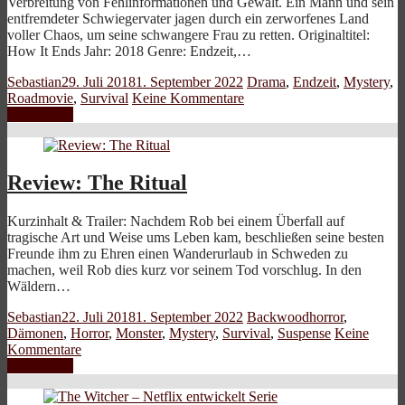
Verbreitung von Fehlinformationen und Gewalt. Ein Mann und sein
entfremdeter Schwiegervater jagen durch ein zerworfenes Land
voller Chaos, um seine schwangere Frau zu retten. Originaltitel:
How It Ends Jahr: 2018 Genre: Endzeit,…
Sebastian
29. Juli 2018
1. September 2022
Drama
,
Endzeit
,
Mystery
,
Roadmovie
,
Survival
Keine Kommentare
Weiterlesen
Review: The Ritual
Kurzinhalt & Trailer: Nachdem Rob bei einem Überfall auf
tragische Art und Weise ums Leben kam, beschließen seine besten
Freunde ihm zu Ehren einen Wanderurlaub in Schweden zu
machen, weil Rob dies kurz vor seinem Tod vorschlug. In den
Wäldern…
Sebastian
22. Juli 2018
1. September 2022
Backwoodhorror
,
Dämonen
,
Horror
,
Monster
,
Mystery
,
Survival
,
Suspense
Keine
Kommentare
Weiterlesen