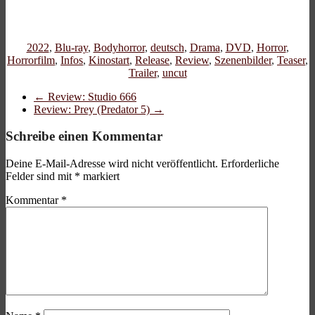
2022
,
Blu-ray
,
Bodyhorror
,
deutsch
,
Drama
,
DVD
,
Horror
,
Horrorfilm
,
Infos
,
Kinostart
,
Release
,
Review
,
Szenenbilder
,
Teaser
,
Trailer
,
uncut
←
Review: Studio 666
Review: Prey (Predator 5)
→
Schreibe einen Kommentar
Deine E-Mail-Adresse wird nicht veröffentlicht.
Erforderliche
Felder sind mit
*
markiert
Kommentar
*