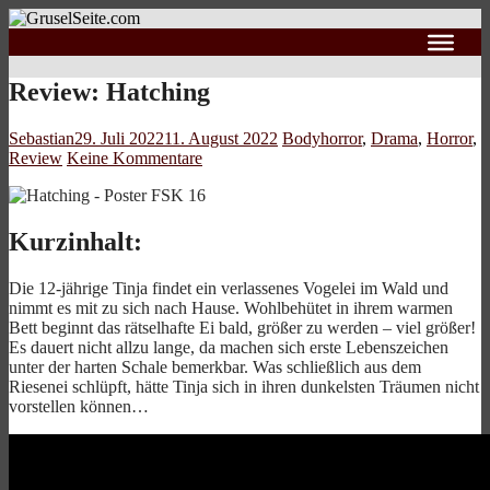
Review: Hatching
Sebastian
29. Juli 2022
11. August 2022
Bodyhorror
,
Drama
,
Horror
,
Review
Keine Kommentare
Kurzinhalt:
Die 12-jährige Tinja findet ein verlassenes Vogelei im Wald und
nimmt es mit zu sich nach Hause. Wohlbehütet in ihrem warmen
Bett beginnt das rätselhafte Ei bald, größer zu werden – viel größer!
Es dauert nicht allzu lange, da machen sich erste Lebenszeichen
unter der harten Schale bemerkbar. Was schließlich aus dem
Riesenei schlüpft, hätte Tinja sich in ihren dunkelsten Träumen nicht
vorstellen können…