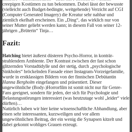
creepigen Kostümen zu tun bekommen. Dabei lässt der bewusste
(vielleicht auch Budget-bedingte, weitgehende) Verzicht auf CGI
(Computer Generated Imagery) die Kreatur sehr nahbar und
ziemlich ekelhaft erscheinen. Ein „Ding“, das wirklich nur von
seiner Mutter geliebt werden kann; in diesem Fall von seiner 12-
jährigen „Brüterin“ Tinja…
Fazit:
Hatching
bietet äußerst düsteren Psycho-Horror, in konträr-
strahlendem Ambiente. Der Kontrast zwischen der fast schon
glitzernden Vorstadtidylle und der stetig, durch „psychologische
Sinkholes“ bröckelnden Fassade einer Instagram-Vorzeigefamilie,
wurde in erstklassigen Bildern von der finnischen Debütantin
Hanna Bergholm
eingefangen und präsentiert. Dieser
ungewöhnliche (Body-)Horrorfilm ist somit nicht nur für Genre-
Fans geeignet, sondern für jeden, der sich für Psychologie und
Belastungsstörungen interessiert (was heutzutage wohl „leider“ viele
dürften)…
Natürlich haben wir hier keine wissenschaftliche Abhandlung, aber
einen sehr interessanten, kurzweiligen und vor allem
ungewöhnlichen Beitrag, der ein wenig die Synapsen kitzelt und
dabei gekonnt wohliges Grauen erzeugt.