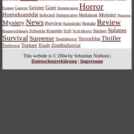
Horror
Gore
Geister
Footage
Gangster
Homeinvasion
Horrorkomödie
Monster
Infected
Jumpscares
Mediabook
Mutanten
News
Review
Mystery
Preview
Remake
Rachethriller
Splatter
Schwarze Komödie
Scifi
Slasher
Scifi-Horror
Romanverfilmung
Survival
Suspense
Thriller
Terrorfilm
Teeniehorror
Torture
Trash
Zombiehorror
Tierhorror
This website is © 2004 by Sebastian Notbom |
Datenschutzerklärung
|
Impressum