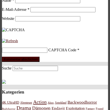
Name
*
E-Mail-Adresse
*
Website
CAPTCHA Code
*
Suche
Kategorien
Action
Backwoodhorror
4K UltraHD
Abenteuer
Amoklauf
Alien
Drama
Dämonen
Endzeit
Exploitation
Bodyhorror
Fantasy
Found