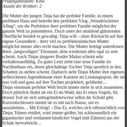
Prüfungsmedium: Kino
Anzahl der Kritiker: 2
Die Mutter der jungen Tinja hat die perfekte Familie, in einem
perfekten Haus und betreibt den perfekten Vlog „Wunderschöner
Alltag“, um die Perfektion ihrer perfekten Familie möglichst der
ganzen Welt zu präsentieren. Doch unter der strahlend glänzenden
Oberfläche brodelt es gewaltig: Tinja will – ohne Rücksicht auf ihre
eigene Gesundheit – ihrer viel zu perfektionistischen Mutter
möglichst immer alles recht machen. Die Mutter betrügt unterdessen
ihren „langweiligen“ Ehemann, dem wiederum alles egal zu sein
scheint. Auch Tinjas jüngerer Bruder Matias scheint sehr
verhaltensauffällig. Zu guter Letzt zieht eine neue Familie im
Nachbarhaus ein, deren gleichaltrige Tochter Tinja sportlich in den
Schatten zu stellen scheint. Dadurch sieht Tinjas Mutter ihre eigenen
zerbrochenen Jugendträume einer Karriere im Leistungssport, die sie
nun voll und ganz auf ihre Tochter projektiert, gefährdet…
Tinjas einstmals perfekte Welt bricht immer mehr in sich zusammen.
Doch plötzlich findet sie ein Ei im Wald; das Ei eines Vogels, für
dessen Tod sie sich unbegründeterweise selbst die Schuld gibt.
Kurzentschlossen nimmt sie es mit nach Hause, um es
auszubrüten… Mit Erfolg! – Das Ei, welches sich offensichtlich von
Tinjas Tränen ernährt, wird immer größer, bis schlussendlich ein
gigantischer und verdammt hässlicher Vogel (mit Zähnen) aus der
Schale hervorbricht…