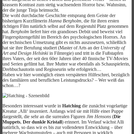
krassem Kontrast zum stetig wachsendem Horror bzw. Wahnsinn,
der die junge Tinja heimsucht.
Die wohl durchdachte Geschichte entsprang dem Geiste der
bisherigen Kurzfilmerin
Hanna Bergholm
, die für ihren ersten
richtigen Film natürlich selbst auf dem Regiestuhl Platz genommen
hat.
Bergholm
liefert hier ein grandioses Debüt und beweist viel
Fingerspitzengefühl im Bereich des psychologischen Horrors. An
der technischen Umsetzung gibt es nichts auszusetzen, schließlich
hat sie ihre Berufung studiert (Master of Arts an der
University of
Art and Design Helsinki
in Filmregie) und tritt in die Fußstapfen
ihres Vaters, der seit den 60er Jahren über 40 finnische TV-Movies
und Serien gefilmt hat. Ihre Mutter war ebenfalls als Schauspielerin,
Drehbuchautorin und Regisseurin sehr erfolgreich…
Haben wir hier womöglich einen verspäteten Hilfeschrei, bezüglich
des familiären und beruflichen Leistungsdrucks? – Wer weiß das
schon…?
Besonders interessant wurde in
Hatching
die zunächst vogelartige
Kreatur ‚Alli‘ inszeniert. Anfangs wird sie mit Hilfe einer Puppe
dargestellt, die sehr an die surrealen Figuren
Jim Hensons
(
Die
Muppets
,
Der dunkle Kristall
) erinnert. Im Verlauf wächst Alli
natürlich, so dass wir es bis zur vollendeten Entwicklung – über
mehrere Wachstumsstufen – auch mit Personen in wirklich