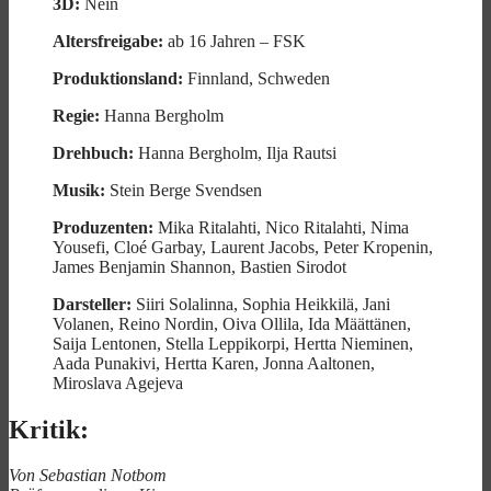
3D:
Nein
Altersfreigabe:
ab 16 Jahren – FSK
Produktionsland:
Finnland, Schweden
Regie:
Hanna Bergholm
Drehbuch:
Hanna Bergholm, Ilja Rautsi
Musik:
Stein Berge Svendsen
Produzenten:
Mika Ritalahti, Nico Ritalahti, Nima
Yousefi, Cloé Garbay, Laurent Jacobs, Peter Kropenin,
James Benjamin Shannon, Bastien Sirodot
Darsteller:
Siiri Solalinna, Sophia Heikkilä, Jani
Volanen, Reino Nordin, Oiva Ollila, Ida Määttänen,
Saija Lentonen, Stella Leppikorpi, Hertta Nieminen,
Aada Punakivi, Hertta Karen, Jonna Aaltonen,
Miroslava Agejeva
Kritik:
Von Sebastian Notbom