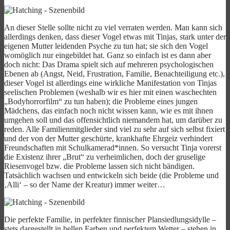
An dieser Stelle sollte nicht zu viel verraten werden. Man kann sich
allerdings denken, dass dieser Vogel etwas mit Tinjas, stark unter der
eigenen Mutter leidenden Psyche zu tun hat; sie sich den Vogel
womöglich nur eingebildet hat. Ganz so einfach ist es dann aber
doch nicht: Das Drama spielt sich auf mehreren psychologischen
Ebenen ab (Angst, Neid, Frustration, Familie, Benachteiligung etc.),
dieser Vogel ist allerdings eine wirkliche Manifestation von Tinjas
seelischen Problemen (weshalb wir es hier mit einen waschechten
„Bodyhorrorfilm“ zu tun haben); die Probleme eines jungen
Mädchens, das einfach noch nicht wissen kann, wie es mit ihnen
umgehen soll und das offensichtlich niemandem hat, um darüber zu
reden. Alle Familienmitglieder sind viel zu sehr auf sich selbst fixiert
und der von der Mutter geschürte, krankhafte Ehrgeiz verhindert
Freundschaften mit Schulkamerad*innen. So versucht Tinja vorerst
die Existenz ihrer „Brut“ zu verheimlichen, doch der gruselige
Riesenvogel bzw. die Probleme lassen sich nicht bändigen.
Tatsächlich wachsen und entwickeln sich beide (die Probleme und
‚Alli‘ – so der Name der Kreatur) immer weiter…
Die perfekte Familie, in perfekter finnischer Plansiedlungsidylle –
stets dargestellt in hellen Farben und perfektem Wetter – stehen in