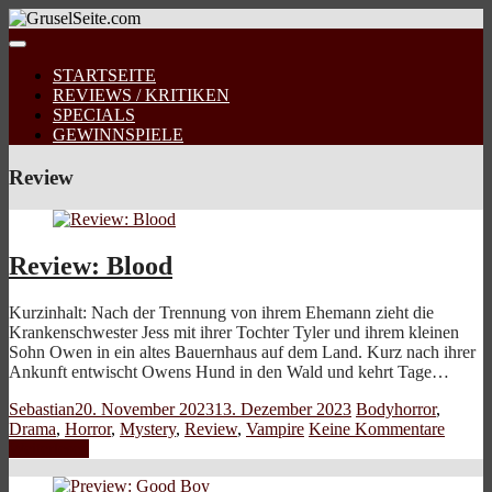
STARTSEITE
REVIEWS / KRITIKEN
SPECIALS
GEWINNSPIELE
Review
Review: Blood
Kurzinhalt: Nach der Trennung von ihrem Ehemann zieht die
Krankenschwester Jess mit ihrer Tochter Tyler und ihrem kleinen
Sohn Owen in ein altes Bauernhaus auf dem Land. Kurz nach ihrer
Ankunft entwischt Owens Hund in den Wald und kehrt Tage…
Sebastian
20. November 2023
13. Dezember 2023
Bodyhorror
,
Drama
,
Horror
,
Mystery
,
Review
,
Vampire
Keine Kommentare
Weiterlesen