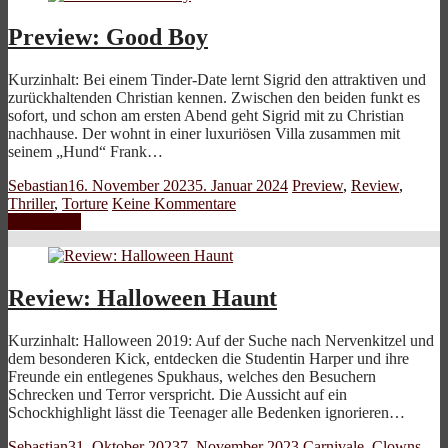
Preview: Good Boy
Kurzinhalt: Bei einem Tinder-Date lernt Sigrid den attraktiven und
zurückhaltenden Christian kennen. Zwischen den beiden funkt es
sofort, und schon am ersten Abend geht Sigrid mit zu Christian
nachhause. Der wohnt in einer luxuriösen Villa zusammen mit
seinem „Hund“ Frank…
Sebastian
16. November 2023
5. Januar 2024
Preview
,
Review
,
Thriller
,
Torture
Keine Kommentare
Weiterlesen
Review: Halloween Haunt
Kurzinhalt: Halloween 2019: Auf der Suche nach Nervenkitzel und
dem besonderen Kick, entdecken die Studentin Harper und ihre
Freunde ein entlegenes Spukhaus, welches den Besuchern
Schrecken und Terror verspricht. Die Aussicht auf ein
Schockhighlight lässt die Teenager alle Bedenken ignorieren…
Sebastian
31. Oktober 2023
7. November 2023
Carnivale
,
Clowns
,