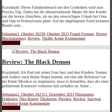
Kurzinhalt: Dieser Familienbesuch bei den Großeltern wird zum
Psycho-Trip. Dabei hat die alleinerziehende Mutter für ihre Kinder
nur die besten Absichten, als sie den einwöchigen Urlaub bei Oma
und Opa in Pennsylvania plant. Auf der abgelegenen Farm kommen
Bruder und…
Sebastian
3. Oktober 2023
9. Oktober 2023
Found Footage
,
Horror
,
Mockumentary
,
Review
,
Thriller
Keine Kommentare
Weiterlesen
Review: The Black Demon
Kurzinhalt: Als Paul mit seiner Frau Inez und den Kindern Tommy
und Audrey nach Bahia Negra kommt, um eine alte Bohrinsel vor
der Küste Mexikos zu inspizieren, muss er feststellen, dass der einst
pulsierende Küstenort verlassen und zerfallen ist. Seine…
Sebastian
2. Oktober 2023
15. Dezember 2023
Dinosaurier
,
Haihorror
,
Öko-Horror
,
Ökohorror
,
Preview
,
Review
,
Survival
,
Tierhorror
Keine Kommentare
Weiterlesen