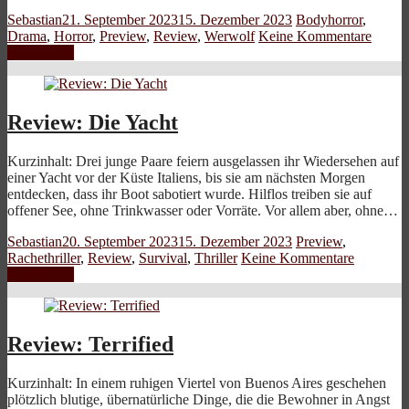
Sebastian
21. September 2023
15. Dezember 2023
Bodyhorror
,
Drama
,
Horror
,
Preview
,
Review
,
Werwolf
Keine Kommentare
Weiterlesen
Review: Die Yacht
Kurzinhalt: Drei junge Paare feiern ausgelassen ihr Wiedersehen auf
einer Yacht vor der Küste Italiens, bis sie am nächsten Morgen
entdecken, dass ihr Boot sabotiert wurde. Hilflos treiben sie auf
offener See, ohne Trinkwasser oder Vorräte. Vor allem aber, ohne…
Sebastian
20. September 2023
15. Dezember 2023
Preview
,
Rachethriller
,
Review
,
Survival
,
Thriller
Keine Kommentare
Weiterlesen
Review: Terrified
Kurzinhalt: In einem ruhigen Viertel von Buenos Aires geschehen
plötzlich blutige, übernatürliche Dinge, die die Bewohner in Angst