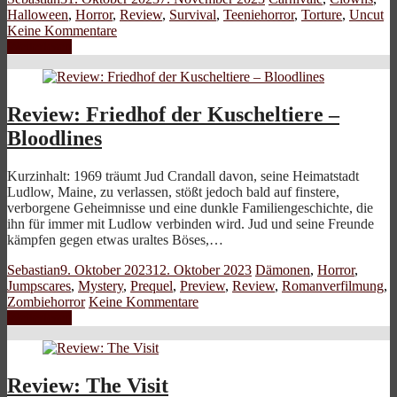
Halloween
,
Horror
,
Review
,
Survival
,
Teeniehorror
,
Torture
,
Uncut
Keine Kommentare
Weiterlesen
Review: Friedhof der Kuscheltiere –
Bloodlines
Kurzinhalt: 1969 träumt Jud Crandall davon, seine Heimatstadt
Ludlow, Maine, zu verlassen, stößt jedoch bald auf finstere,
verborgene Geheimnisse und eine dunkle Familiengeschichte, die
ihn für immer mit Ludlow verbinden wird. Jud und seine Freunde
kämpfen gegen etwas uraltes Böses,…
Sebastian
9. Oktober 2023
12. Oktober 2023
Dämonen
,
Horror
,
Jumpscares
,
Mystery
,
Prequel
,
Preview
,
Review
,
Romanverfilmung
,
Zombiehorror
Keine Kommentare
Weiterlesen
Review: The Visit