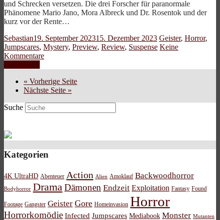
und Schrecken versetzen. Die drei Forscher für paranormale
Phänomene Mario Jano, Mora Albreck und Dr. Rosentok und der
kurz vor der Rente…
Sebastian
19. September 2023
15. Dezember 2023
Geister
,
Horror
,
Jumpscares
,
Mystery
,
Preview
,
Review
,
Suspense
Keine
Kommentare
Weiterlesen
« Vorherige Seite
Nächste Seite »
Suche
Kategorien
Action
Backwoodhorror
4K UltraHD
Abenteuer
Amoklauf
Alien
Drama
Dämonen
Endzeit
Exploitation
Bodyhorror
Fantasy
Found
Horror
Gore
Geister
Footage
Gangster
Homeinvasion
Horrorkomödie
Monster
Infected
Jumpscares
Mediabook
Mutanten