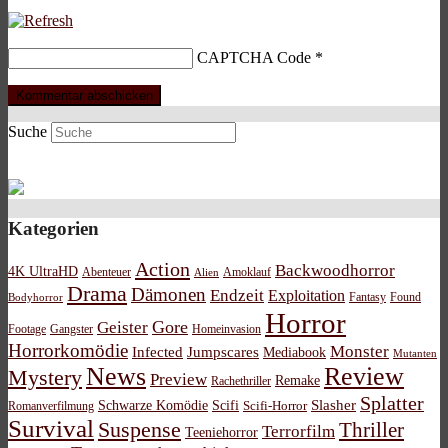
CAPTCHA Code
*
Suche
Kategorien
Action
Backwoodhorror
4K UltraHD
Abenteuer
Amoklauf
Alien
Drama
Dämonen
Endzeit
Exploitation
Bodyhorror
Fantasy
Found
Horror
Gore
Geister
Footage
Gangster
Homeinvasion
Horrorkomödie
Monster
Infected
Jumpscares
Mediabook
Mutanten
News
Review
Mystery
Preview
Remake
Rachethriller
Splatter
Schwarze Komödie
Scifi
Slasher
Scifi-Horror
Romanverfilmung
Survival
Suspense
Thriller
Terrorfilm
Teeniehorror