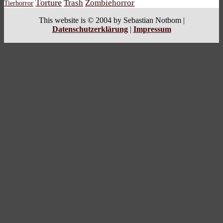
Torture
Trash
Zombiehorror
Tierhorror
This website is © 2004 by Sebastian Notbom |
Datenschutzerklärung
|
Impressum