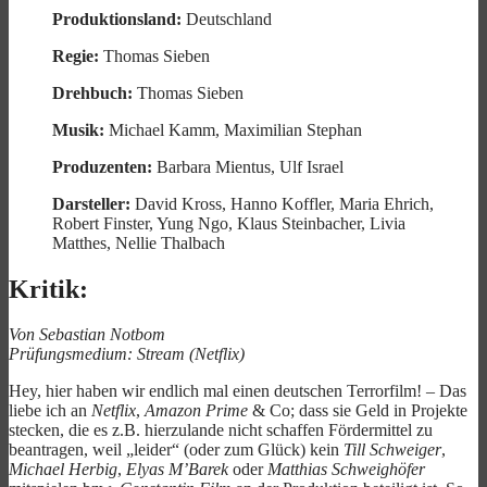
Produktionsland:
Deutschland
Regie:
Thomas Sieben
Drehbuch:
Thomas Sieben
Musik:
Michael Kamm, Maximilian Stephan
Produzenten:
Barbara Mientus, Ulf Israel
Darsteller:
David Kross, Hanno Koffler, Maria Ehrich,
Robert Finster, Yung Ngo, Klaus Steinbacher, Livia
Matthes, Nellie Thalbach
Kritik:
Von Sebastian Notbom
Prüfungsmedium: Stream (Netflix)
Hey, hier haben wir endlich mal einen deutschen Terrorfilm! – Das
liebe ich an
Netflix
,
Amazon Prime
& Co; dass sie Geld in Projekte
stecken, die es z.B. hierzulande nicht schaffen Fördermittel zu
beantragen, weil „leider“ (oder zum Glück) kein
Till Schweiger
,
Michael Herbig
,
Elyas M’Barek
oder
Matthias Schweighöfer