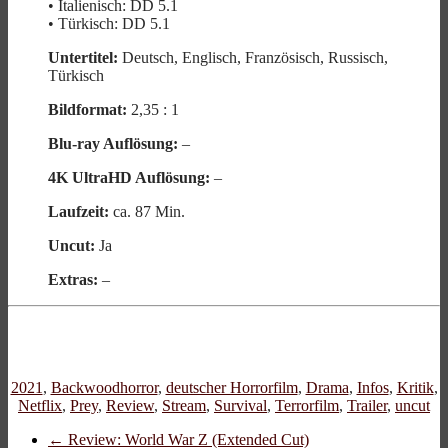
• Italienisch: DD 5.1
• Türkisch: DD 5.1
Untertitel:
Deutsch, Englisch, Französisch, Russisch,
Türkisch
Bildformat:
2,35 : 1
Blu-ray Auflösung:
–
4K UltraHD Auflösung:
–
Laufzeit:
ca. 87 Min.
Uncut:
Ja
Extras:
–
2021
,
Backwoodhorror
,
deutscher Horrorfilm
,
Drama
,
Infos
,
Kritik
,
Netflix
,
Prey
,
Review
,
Stream
,
Survival
,
Terrorfilm
,
Trailer
,
uncut
←
Review: World War Z (Extended Cut)