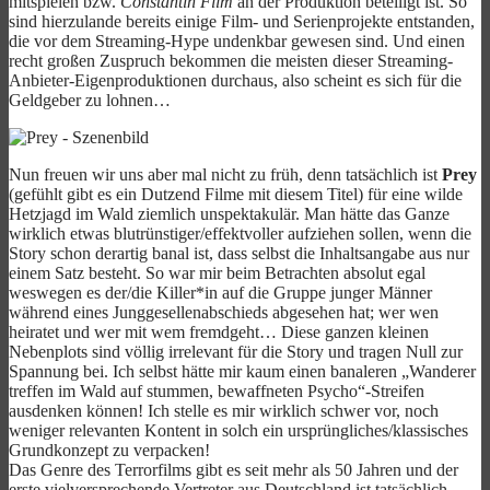
mitspielen bzw.
Constantin Film
an der Produktion beteiligt ist. So
sind hierzulande bereits einige Film- und Serienprojekte entstanden,
die vor dem Streaming-Hype undenkbar gewesen sind. Und einen
recht großen Zuspruch bekommen die meisten dieser Streaming-
Anbieter-Eigenproduktionen durchaus, also scheint es sich für die
Geldgeber zu lohnen…
Nun freuen wir uns aber mal nicht zu früh, denn tatsächlich ist
Prey
(gefühlt gibt es ein Dutzend Filme mit diesem Titel) für eine wilde
Hetzjagd im Wald ziemlich unspektakulär. Man hätte das Ganze
wirklich etwas blutrünstiger/effektvoller aufziehen sollen, wenn die
Story schon derartig banal ist, dass selbst die Inhaltsangabe aus nur
einem Satz besteht. So war mir beim Betrachten absolut egal
weswegen es der/die Killer*in auf die Gruppe junger Männer
während eines Junggesellenabschieds abgesehen hat; wer wen
heiratet und wer mit wem fremdgeht… Diese ganzen kleinen
Nebenplots sind völlig irrelevant für die Story und tragen Null zur
Spannung bei. Ich selbst hätte mir kaum einen banaleren „Wanderer
treffen im Wald auf stummen, bewaffneten Psycho“-Streifen
ausdenken können! Ich stelle es mir wirklich schwer vor, noch
weniger relevanten Kontent in solch ein ursprüngliches/klassisches
Grundkonzept zu verpacken!
Das Genre des Terrorfilms gibt es seit mehr als 50 Jahren und der
erste vielversprechende Vertreter aus Deutschland ist tatsächlich