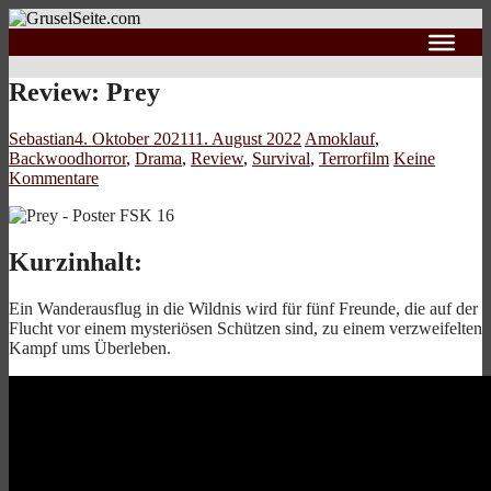
Review: Prey
Sebastian
4. Oktober 2021
11. August 2022
Amoklauf
,
Backwoodhorror
,
Drama
,
Review
,
Survival
,
Terrorfilm
Keine
Kommentare
Kurzinhalt:
Ein Wanderausflug in die Wildnis wird für fünf Freunde, die auf der
Flucht vor einem mysteriösen Schützen sind, zu einem verzweifelten
Kampf ums Überleben.