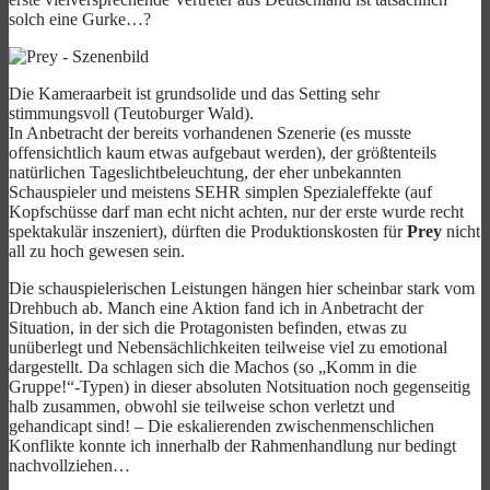
solch eine Gurke…?
Die Kameraarbeit ist grundsolide und das Setting sehr
stimmungsvoll (Teutoburger Wald).
In Anbetracht der bereits vorhandenen Szenerie (es musste
offensichtlich kaum etwas aufgebaut werden), der größtenteils
natürlichen Tageslichtbeleuchtung, der eher unbekannten
Schauspieler und meistens SEHR simplen Spezialeffekte (auf
Kopfschüsse darf man echt nicht achten, nur der erste wurde recht
spektakulär inszeniert), dürften die Produktionskosten für
Prey
nicht
all zu hoch gewesen sein.
Die schauspielerischen Leistungen hängen hier scheinbar stark vom
Drehbuch ab. Manch eine Aktion fand ich in Anbetracht der
Situation, in der sich die Protagonisten befinden, etwas zu
unüberlegt und Nebensächlichkeiten teilweise viel zu emotional
dargestellt. Da schlagen sich die Machos (so „Komm in die
Gruppe!“-Typen) in dieser absoluten Notsituation noch gegenseitig
halb zusammen, obwohl sie teilweise schon verletzt und
gehandicapt sind! – Die eskalierenden zwischenmenschlichen
Konflikte konnte ich innerhalb der Rahmenhandlung nur bedingt
nachvollziehen…