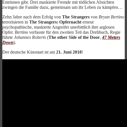
Entrinnen gibt. Drei maskierte Fremde mit tödlichen Absichten
zwingen die Familie dazu, gemeinsam um ihr Leben zu kämpfen…
Zehn Jahre nach dem Erfolg von
The Strangers
von
Bryan Bertino
terrorisieren in
The Strangers: Opfernacht
erneut
psychopathische, maskierte Angreifer unerbittlich ihre arglosen
Opfer.
Bertino
verfasste für den zweiten Teil das Drehbuch, Regie
führte
Johannes Roberts
(
The other Side of the Door
,
47 Meters
Down
).
Der deutsche Kinostart ist am
21. Juni 2018
!