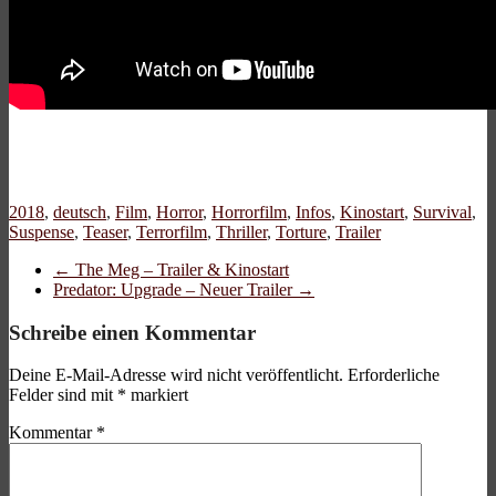
2018
,
deutsch
,
Film
,
Horror
,
Horrorfilm
,
Infos
,
Kinostart
,
Survival
,
Suspense
,
Teaser
,
Terrorfilm
,
Thriller
,
Torture
,
Trailer
←
The Meg – Trailer & Kinostart
Predator: Upgrade – Neuer Trailer
→
Schreibe einen Kommentar
Deine E-Mail-Adresse wird nicht veröffentlicht.
Erforderliche
Felder sind mit
*
markiert
Kommentar
*