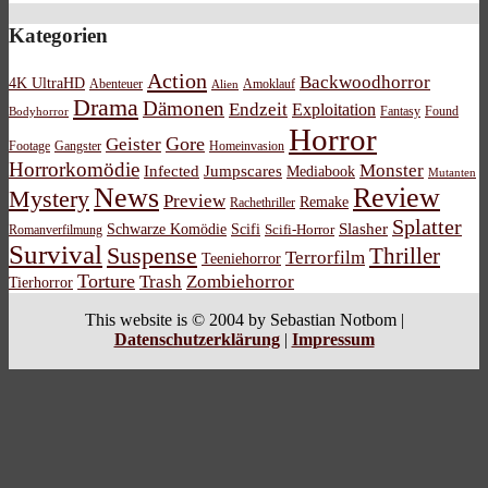
Kategorien
Action
Backwoodhorror
4K UltraHD
Abenteuer
Amoklauf
Alien
Drama
Dämonen
Endzeit
Exploitation
Bodyhorror
Fantasy
Found
Horror
Gore
Geister
Footage
Gangster
Homeinvasion
Horrorkomödie
Monster
Infected
Jumpscares
Mediabook
Mutanten
News
Review
Mystery
Preview
Remake
Rachethriller
Splatter
Schwarze Komödie
Scifi
Slasher
Scifi-Horror
Romanverfilmung
Survival
Suspense
Thriller
Terrorfilm
Teeniehorror
Torture
Trash
Zombiehorror
Tierhorror
This website is © 2004 by Sebastian Notbom |
Datenschutzerklärung
|
Impressum