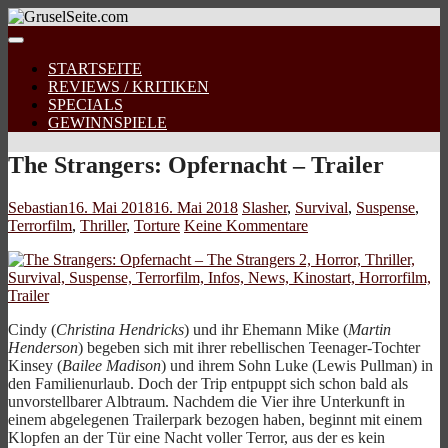
STARTSEITE
REVIEWS / KRITIKEN
SPECIALS
GEWINNSPIELE
The Strangers: Opfernacht – Trailer
Sebastian
16. Mai 2018
16. Mai 2018
Slasher
,
Survival
,
Suspense
,
Terrorfilm
,
Thriller
,
Torture
Keine Kommentare
Cindy (
Christina Hendricks
) und ihr Ehemann Mike (
Martin
Henderson
) begeben sich mit ihrer rebellischen Teenager-Tochter
Kinsey (
Bailee Madison
) und ihrem Sohn Luke (Lewis Pullman) in
den Familienurlaub. Doch der Trip entpuppt sich schon bald als
unvorstellbarer Albtraum. Nachdem die Vier ihre Unterkunft in
einem abgelegenen Trailerpark bezogen haben, beginnt mit einem
Klopfen an der Tür eine Nacht voller Terror, aus der es kein