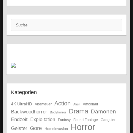
Suche
Kategorien
Action
4K UltraHD
Abenteuer
Amoklauf
Alien
Drama
Dämonen
Backwoodhorror
Bodyhorror
Endzeit
Exploitation
Fantasy
Gangster
Found Footage
Horror
Gore
Geister
Homeinvasion