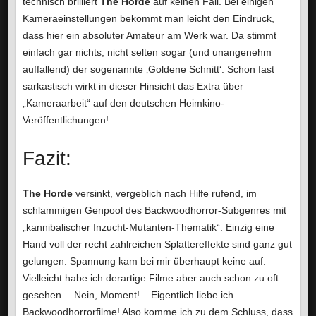
technisch brilliert
The Horde
auf keinen Fall. Bei einigen
Kameraeinstellungen bekommt man leicht den Eindruck,
dass hier ein absoluter Amateur am Werk war. Da stimmt
einfach gar nichts, nicht selten sogar (und unangenehm
auffallend) der sogenannte ‚Goldene Schnitt‘. Schon fast
sarkastisch wirkt in dieser Hinsicht das Extra über
„Kameraarbeit“ auf den deutschen Heimkino-
Veröffentlichungen!
Fazit:
The Horde
versinkt, vergeblich nach Hilfe rufend, im
schlammigen Genpool des Backwoodhorror-Subgenres mit
„kannibalischer Inzucht-Mutanten-Thematik“. Einzig eine
Hand voll der recht zahlreichen Splattereffekte sind ganz gut
gelungen. Spannung kam bei mir überhaupt keine auf.
Vielleicht habe ich derartige Filme aber auch schon zu oft
gesehen… Nein, Moment! – Eigentlich liebe ich
Backwoodhorrorfilme! Also komme ich zu dem Schluss, dass