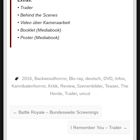
Extras:
• Trailer
• Behind the Scenes
• Video über Kameraarbeit
• Booklet (Mediabook)
• Poster (Mediabook)
2016
,
Backwoodhorror
,
Blu-ray
,
deutsch
,
DVD
,
Infos
,
Kannibalenhorror
,
Kritik
,
Review
,
Szenenbilder
,
Teaser
,
The
Horde
,
Trailer
,
uncut
←
Battle Royale – Bundesweite Screenings
I Remember You – Trailer
→