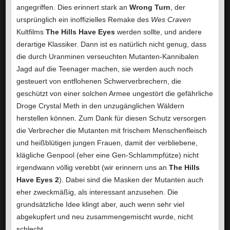
angegriffen. Dies erinnert stark an
Wrong Turn
, der
ursprünglich ein inoffizielles Remake des
Wes Craven
Kultfilms
The Hills Have Eyes
werden sollte, und andere
derartige Klassiker. Dann ist es natürlich nicht genug, dass
die durch Uranminen verseuchten Mutanten-Kannibalen
Jagd auf die Teenager machen, sie werden auch noch
gesteuert von entflohenen Schwerverbrechern, die
geschützt von einer solchen Armee ungestört die gefährliche
Droge Crystal Meth in den unzugänglichen Wäldern
herstellen können. Zum Dank für diesen Schutz versorgen
die Verbrecher die Mutanten mit frischem Menschenfleisch
und heißblütigen jungen Frauen, damit der verbliebene,
klägliche Genpool (eher eine Gen-Schlammpfütze) nicht
irgendwann völlig verebbt (wir erinnern uns an
The Hills
Have Eyes 2
). Dabei sind die Masken der Mutanten auch
eher zweckmäßig, als interessant anzusehen. Die
grundsätzliche Idee klingt aber, auch wenn sehr viel
abgekupfert und neu zusammengemischt wurde, nicht
schlecht.