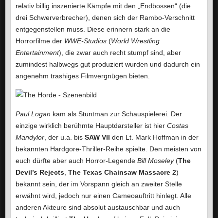
relativ billig inszenierte Kämpfe mit den „Endbossen“ (die
drei Schwerverbrecher), denen sich der Rambo-Verschnitt
entgegenstellen muss. Diese erinnern stark an die
Horrorfilme der
WWE-Studios
(
World Wrestling
Entertainment
), die zwar auch recht stumpf sind, aber
zumindest halbwegs gut produziert wurden und dadurch ein
angenehm trashiges Filmvergnügen bieten.
Paul Logan
kam als Stuntman zur Schauspielerei. Der
einzige wirklich berühmte Hauptdarsteller ist hier
Costas
Mandylor
, der u.a. bis
SAW VII
den Lt. Mark Hoffman in der
bekannten Hardgore-Thriller-Reihe spielte. Den meisten von
euch dürfte aber auch Horror-Legende
Bill Moseley
(
The
Devil’s Rejects
,
The Texas Chainsaw Massacre 2
)
bekannt sein, der im Vorspann gleich an zweiter Stelle
erwähnt wird, jedoch nur einen Cameoauftritt hinlegt. Alle
anderen Akteure sind absolut austauschbar und auch