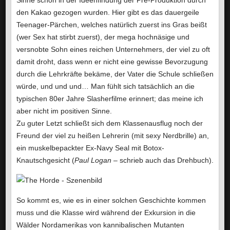
Sinne schon in der Ideenfindung der Pre-Produktion durch
den Kakao gezogen wurden. Hier gibt es das dauergeile
Teenager-Pärchen, welches natürlich zuerst ins Gras beißt
(wer Sex hat stirbt zuerst), der mega hochnäsige und
versnobte Sohn eines reichen Unternehmers, der viel zu oft
damit droht, dass wenn er nicht eine gewisse Bevorzugung
durch die Lehrkräfte bekäme, der Vater die Schule schließen
würde, und und und… Man fühlt sich tatsächlich an die
typischen 80er Jahre Slasherfilme erinnert; das meine ich
aber nicht im positiven Sinne.
Zu guter Letzt schließt sich dem Klassenausflug noch der
Freund der viel zu heißen Lehrerin (mit sexy Nerdbrille) an,
ein muskelbepackter Ex-Navy Seal mit Botox-
Knautschgesicht (
Paul Logan
– schrieb auch das Drehbuch).
So kommt es, wie es in einer solchen Geschichte kommen
muss und die Klasse wird während der Exkursion in die
Wälder Nordamerikas von kannibalischen Mutanten