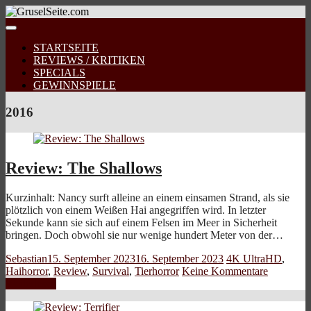
STARTSEITE
REVIEWS / KRITIKEN
SPECIALS
GEWINNSPIELE
2016
Review: The Shallows
Kurzinhalt: Nancy surft alleine an einem einsamen Strand, als sie
plötzlich von einem Weißen Hai angegriffen wird. In letzter
Sekunde kann sie sich auf einem Felsen im Meer in Sicherheit
bringen. Doch obwohl sie nur wenige hundert Meter von der…
Sebastian
15. September 2023
16. September 2023
4K UltraHD
,
Haihorror
,
Review
,
Survival
,
Tierhorror
Keine Kommentare
Weiterlesen