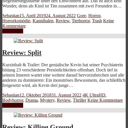
Begeisterungsstürme unter den Einwohnern aus. Das ist auch kein
Wunder, denn als Kind ist Tim zusammen mit zwei Freunden in…
Sebastian
15. April 2019
24. August 2022
Gore
,
Horror
,
Horrorkomödie
,
Kannibalen
,
Review
,
Tierhorror
,
Trash
Keine
Kommentare
Weiterlesen
Review: Split
Kurzinhalt & Trailer: Der genialische Kevin hat seiner Psychiaterin
bislang 23 verschiedene Persönlichkeiten offenbart. Doch tief in
seinem Inneren wartet eine weitere darauf hervorzubrechen und alle
anderen zu dominieren: Ein monströses Bewusstsein, das schließlich
freigesetzt wird, als Kevin drei junge…
Sebastian
12. Oktober 2018
31. August 2022
4K UltraHD
,
Bodyhorror
,
Drama
,
Mystery
,
Review
,
Thriller
Keine Kommentare
Weiterlesen
Review: Killing Ground