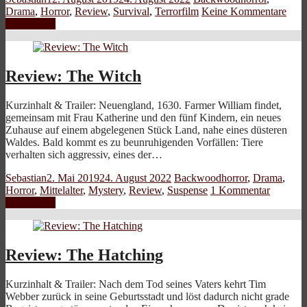
Drama
,
Horror
,
Review
,
Survival
,
Terrorfilm
Keine Kommentare
Weiterlesen
Review: The Witch
Kurzinhalt & Trailer: Neuengland, 1630. Farmer William findet,
gemeinsam mit Frau Katherine und den fünf Kindern, ein neues
Zuhause auf einem abgelegenen Stück Land, nahe eines düsteren
Waldes. Bald kommt es zu beunruhigenden Vorfällen: Tiere
verhalten sich aggressiv, eines der…
Sebastian
2. Mai 2019
24. August 2022
Backwoodhorror
,
Drama
,
Horror
,
Mittelalter
,
Mystery
,
Review
,
Suspense
1 Kommentar
Weiterlesen
Review: The Hatching
Kurzinhalt & Trailer: Nach dem Tod seines Vaters kehrt Tim
Webber zurück in seine Geburtsstadt und löst dadurch nicht grade