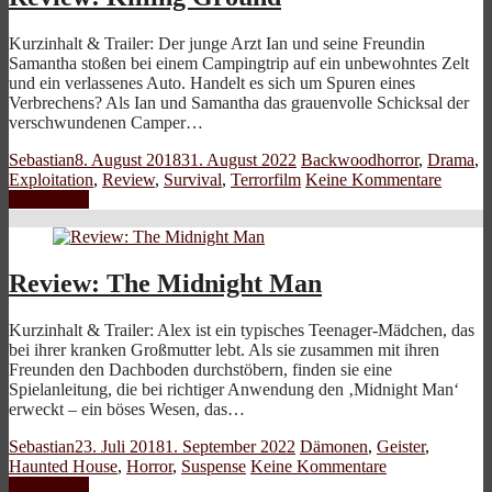
Kurzinhalt & Trailer: Der junge Arzt Ian und seine Freundin
Samantha stoßen bei einem Campingtrip auf ein unbewohntes Zelt
und ein verlassenes Auto. Handelt es sich um Spuren eines
Verbrechens? Als Ian und Samantha das grauenvolle Schicksal der
verschwundenen Camper…
Sebastian
8. August 2018
31. August 2022
Backwoodhorror
,
Drama
,
Exploitation
,
Review
,
Survival
,
Terrorfilm
Keine Kommentare
Weiterlesen
Review: The Midnight Man
Kurzinhalt & Trailer: Alex ist ein typisches Teenager-Mädchen, das
bei ihrer kranken Großmutter lebt. Als sie zusammen mit ihren
Freunden den Dachboden durchstöbern, finden sie eine
Spielanleitung, die bei richtiger Anwendung den ‚Midnight Man‘
erweckt – ein böses Wesen, das…
Sebastian
23. Juli 2018
1. September 2022
Dämonen
,
Geister
,
Haunted House
,
Horror
,
Suspense
Keine Kommentare
Weiterlesen