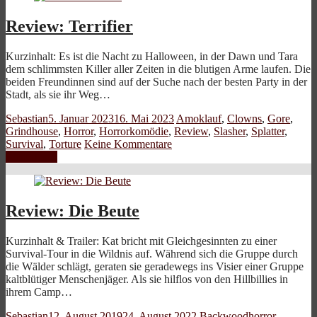
Review: Terrifier
Kurzinhalt: Es ist die Nacht zu Halloween, in der Dawn und Tara
dem schlimmsten Killer aller Zeiten in die blutigen Arme laufen. Die
beiden Freundinnen sind auf der Suche nach der besten Party in der
Stadt, als sie ihr Weg…
Sebastian
5. Januar 2023
16. Mai 2023
Amoklauf
,
Clowns
,
Gore
,
Grindhouse
,
Horror
,
Horrorkomödie
,
Review
,
Slasher
,
Splatter
,
Survival
,
Torture
Keine Kommentare
Weiterlesen
Review: Die Beute
Kurzinhalt & Trailer: Kat bricht mit Gleichgesinnten zu einer
Survival-Tour in die Wildnis auf. Während sich die Gruppe durch
die Wälder schlägt, geraten sie geradewegs ins Visier einer Gruppe
kaltblütiger Menschenjäger. Als sie hilflos von den Hillbillies in
ihrem Camp…
Sebastian
12. August 2019
24. August 2022
Backwoodhorror
,