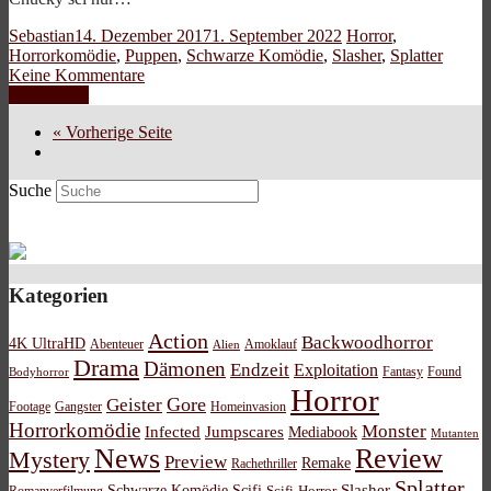
Sebastian
14. Dezember 2017
1. September 2022
Horror
,
Horrorkomödie
,
Puppen
,
Schwarze Komödie
,
Slasher
,
Splatter
Keine Kommentare
Weiterlesen
« Vorherige Seite
Suche
Kategorien
Action
Backwoodhorror
4K UltraHD
Abenteuer
Amoklauf
Alien
Drama
Dämonen
Endzeit
Exploitation
Bodyhorror
Fantasy
Found
Horror
Gore
Geister
Footage
Gangster
Homeinvasion
Horrorkomödie
Monster
Infected
Jumpscares
Mediabook
Mutanten
News
Review
Mystery
Preview
Remake
Rachethriller
Splatter
Schwarze Komödie
Scifi
Slasher
Scifi-Horror