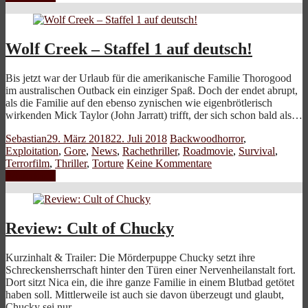
Wolf Creek – Staffel 1 auf deutsch!
Bis jetzt war der Urlaub für die amerikanische Familie Thorogood
im australischen Outback ein einziger Spaß. Doch der endet abrupt,
als die Familie auf den ebenso zynischen wie eigenbrötlerisch
wirkenden Mick Taylor (John Jarratt) trifft, der sich schon bald als…
Sebastian
29. März 2018
22. Juli 2018
Backwoodhorror
,
Exploitation
,
Gore
,
News
,
Rachethriller
,
Roadmovie
,
Survival
,
Terrorfilm
,
Thriller
,
Torture
Keine Kommentare
Weiterlesen
Review: Cult of Chucky
Kurzinhalt & Trailer: Die Mörderpuppe Chucky setzt ihre
Schreckensherrschaft hinter den Türen einer Nervenheilanstalt fort.
Dort sitzt Nica ein, die ihre ganze Familie in einem Blutbad getötet
haben soll. Mittlerweile ist auch sie davon überzeugt und glaubt,
Chucky sei nur…