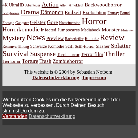
Action
Backwoodhorror
4K UltraHD
Abenteuer
Amoklauf
Alien
Drama
Dämonen
Endzeit
Exploitation
Bodyhorror
Fantasy
Found
Horror
Gore
Geister
Footage
Gangster
Homeinvasion
Horrorkomödie
Monster
Infected
Jumpscares
Mediabook
Mutanten
News
Review
Mystery
Preview
Remake
Rachethriller
Splatter
Schwarze Komödie
Scifi
Slasher
Scifi-Horror
Romanverfilmung
Survival
Suspense
Thriller
Terrorfilm
Teeniehorror
Torture
Trash
Zombiehorror
Tierhorror
This website is © 2004 by Sebastian Notbom |
Datenschutzerklärung
|
Impressum
Wir benutzen Cookies um die Nutzerfreundlichkeit der
Webseite zu verbessen. Durch Deinen Besuch
stimmst Du dem zu.
Verstanden
Datenschutzerkärung