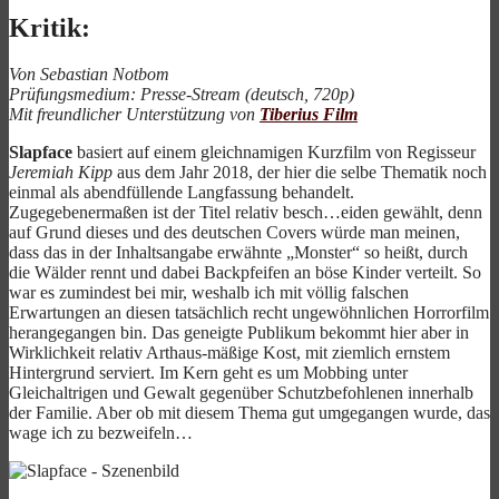
Kritik:
Von Sebastian Notbom
Prüfungsmedium: Presse-Stream (deutsch, 720p)
Mit freundlicher Unterstützung von
Tiberius Film
Slapface
basiert auf einem gleichnamigen Kurzfilm von Regisseur
Jeremiah Kipp
aus dem Jahr 2018, der hier die selbe Thematik noch
einmal als abendfüllende Langfassung behandelt.
Zugegebenermaßen ist der Titel relativ besch…eiden gewählt, denn
auf Grund dieses und des deutschen Covers würde man meinen,
dass das in der Inhaltsangabe erwähnte „Monster“ so heißt, durch
die Wälder rennt und dabei Backpfeifen an böse Kinder verteilt. So
war es zumindest bei mir, weshalb ich mit völlig falschen
Erwartungen an diesen tatsächlich recht ungewöhnlichen Horrorfilm
herangegangen bin. Das geneigte Publikum bekommt hier aber in
Wirklichkeit relativ Arthaus-mäßige Kost, mit ziemlich ernstem
Hintergrund serviert. Im Kern geht es um Mobbing unter
Gleichaltrigen und Gewalt gegenüber Schutzbefohlenen innerhalb
der Familie. Aber ob mit diesem Thema gut umgegangen wurde, das
wage ich zu bezweifeln…