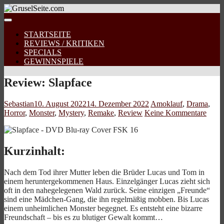
STARTSEITE
REVIEWS / KRITIKEN
SPECIALS
GEWINNSPIELE
Review: Slapface
Sebastian
10. August 2022
14. Dezember 2022
Amoklauf
,
Drama
,
Horror
,
Monster
,
Mystery
,
Remake
,
Review
Keine Kommentare
Kurzinhalt:
Nach dem Tod ihrer Mutter leben die Brüder Lucas und Tom in
einem heruntergekommenen Haus. Einzelgänger Lucas zieht sich
oft in den nahegelegenen Wald zurück. Seine einzigen „Freunde“
sind eine Mädchen-Gang, die ihn regelmäßig mobben. Bis Lucas
einem unheimlichen Monster begegnet. Es entsteht eine bizarre
Freundschaft – bis es zu blutiger Gewalt kommt…