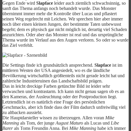
Gegen Ende wird
Slapface
leider auch ziemlich schwachsinnig, so
sanft das Thema anfangs noch behandelt wurde. Das Monster
übernimmt immer mehr die Kontrolle über Lucas und pflastert
seinen Weg regelrecht mit Leichen. Wir sprechen hier aber immer
noch über einen kleinen Jungen, der bestimmte Taten unbewusst
begeht; dem es physisch gar nicht möglich ist, derartig viel Schaden
anzurichten. Oder aber das Monster ist real und das ursprüngliche
Thema wurde im Verlauf aus den Augen verloren. So oder so wurde
das Ziel verfehlt.
Die Settings finde ich grundsätzlich ansprechend.
Slapface
ist im
mittleren Westen der USA angesiedelt, wo es die ländliche
Bevölkerung wirtschaftlich größtenteils nicht gerade leicht hat und
zahlreiche Industrieruinen das Landschaftsbild prägen.
Das in leicht dreckige Farben getünchte Bild ist leider sehr
verwaschen und kontrastarm. Ich kann nicht genau sagen ob es an
den Kameras, der Ausleuchtung oder der Postproduction liegt.
Letztendlich ist es natürlich eine Frage des persönlichen
Geschmacks, aber ich finde dass der Film dadurch unfreiwillig viel
zu altbacken aussieht.
Die Hauptdarsteller wissen zu überzeugen. Allen voran
Mike
Manning
als Tom, der junge
August Maturo
als Lucas und
Libe
Barer
als Toms Freundin Anna. Bei
Mike Manning
habe ich immer