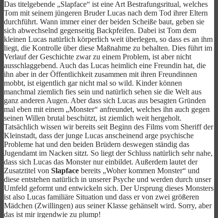
Das titelgebende „Slapface“ ist eine Art Bestrafungsritual, welches
Tom mit seinem jüngeren Bruder Lucas nach dem Tod ihrer Eltern
durchführt. Wann immer einer der beiden Scheiße baut, geben sie
sich abwechselnd gegenseitig Backpfeifen. Dabei ist Tom dem
kleinen Lucas natürlich körperlich weit überlegen, so dass es an ihm
liegt, die Kontrolle über diese Maßnahme zu behalten. Dies führt im
Verlauf der Geschichte zwar zu einem Problem, ist aber nicht
ausschlaggebend. Auch das Lucas heimlich eine Freundin hat, die
ihn aber in der Öffentlichkeit zusammen mit ihren Freundinnen
mobbt, ist eigentlich gar nicht mal so wild. Kinder können
manchmal ziemlich fies sein und natürlich sehen sie die Welt aus
ganz anderen Augen. Aber dass sich Lucas aus besagten Gründen
mal eben mit einem „Monster“ anfreundet, welches ihn auch gegen
seinen Willen brutal beschützt, ist ziemlich weit hergeholt.
Tatsächlich wissen wir bereits seit Beginn des Films vom Sheriff der
Kleinstadt, dass der junge Lucas anscheinend arge psychische
Probleme hat und den beiden Brüdern deswegen ständig das
Jugendamt im Nacken sitzt. So liegt der Schluss natürlich sehr nahe,
dass sich Lucas das Monster nur einbildet. Außerdem lautet der
Zusatztitel von
Slapface
bereits „Woher kommen Monster“ und
diese entstehen natürlich in unserer Psyche und werden durch unser
Umfeld geformt und entwickeln sich. Der Ursprung dieses Monsters
ist also Lucas familiäre Situation und dass er von zwei größeren
Mädchen (Zwillingen) aus seiner Klasse gehänselt wird. Sorry, aber
das ist mir irgendwie zu plump!