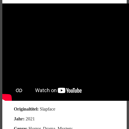
Originaltitel:
Slapface
Jahr:
2021
Genre:
Horror, Drama, Mystery