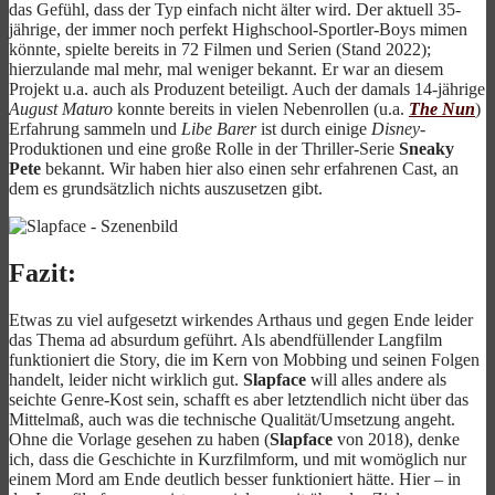
das Gefühl, dass der Typ einfach nicht älter wird. Der aktuell 35-
jährige, der immer noch perfekt Highschool-Sportler-Boys mimen
könnte, spielte bereits in 72 Filmen und Serien (Stand 2022);
hierzulande mal mehr, mal weniger bekannt. Er war an diesem
Projekt u.a. auch als Produzent beteiligt. Auch der damals 14-jährige
August Maturo
konnte bereits in vielen Nebenrollen (u.a.
The Nun
)
Erfahrung sammeln und
Libe Barer
ist durch einige
Disney
-
Produktionen und eine große Rolle in der Thriller-Serie
Sneaky
Pete
bekannt. Wir haben hier also einen sehr erfahrenen Cast, an
dem es grundsätzlich nichts auszusetzen gibt.
Fazit:
Etwas zu viel aufgesetzt wirkendes Arthaus und gegen Ende leider
das Thema ad absurdum geführt. Als abendfüllender Langfilm
funktioniert die Story, die im Kern von Mobbing und seinen Folgen
handelt, leider nicht wirklich gut.
Slapface
will alles andere als
seichte Genre-Kost sein, schafft es aber letztendlich nicht über das
Mittelmaß, auch was die technische Qualität/Umsetzung angeht.
Ohne die Vorlage gesehen zu haben (
Slapface
von 2018), denke
ich, dass die Geschichte in Kurzfilmform, und mit womöglich nur
einem Mord am Ende deutlich besser funktioniert hätte. Hier – in