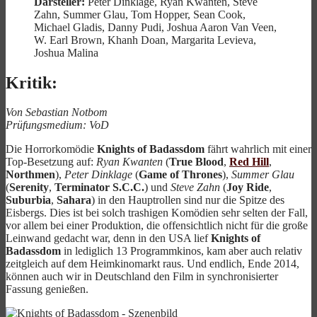
Darsteller:
Peter Dinklage, Ryan Kwanten, Steve
Zahn, Summer Glau, Tom Hopper, Sean Cook,
Michael Gladis, Danny Pudi, Joshua Aaron Van Veen,
W. Earl Brown, Khanh Doan, Margarita Levieva,
Joshua Malina
Kritik:
Von Sebastian Notbom
Prüfungsmedium: VoD
Die Horrorkomödie
Knights of Badassdom
fährt wahrlich mit einer
Top-Besetzung auf:
Ryan Kwanten
(
True Blood
,
Red Hill
,
Northmen
),
Peter Dinklage
(
Game of Thrones
),
Summer Glau
(
Serenity
,
Terminator S.C.C.
) und
Steve Zahn
(
Joy Ride
,
Suburbia
,
Sahara
) in den Hauptrollen sind nur die Spitze des
Eisbergs. Dies ist bei solch trashigen Komödien sehr selten der Fall,
vor allem bei einer Produktion, die offensichtlich nicht für die große
Leinwand gedacht war, denn in den USA lief
Knights of
Badassdom
in lediglich 13 Programmkinos, kam aber auch relativ
zeitgleich auf dem Heimkinomarkt raus. Und endlich, Ende 2014,
können auch wir in Deutschland den Film in synchronisierter
Fassung genießen.