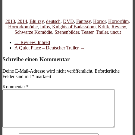
2013
,
2014
,
Blu-ray
,
deutsch
,
DVD
,
Fantasy
,
Horror
,
Horrorfilm
,
Horrorkomödie
,
Infos
,
Knights of Badassdom
,
Kritik
,
Review
,
Schwarze Komödie
,
Szenenbilder
,
Teaser
,
Trailer
,
uncut
←
Review: Inbred
A Quiet Place – Deutscher Trailer
→
Schreibe einen Kommentar
Deine E-Mail-Adresse wird nicht veröffentlicht.
Erforderliche
Felder sind mit
*
markiert
Kommentar
*