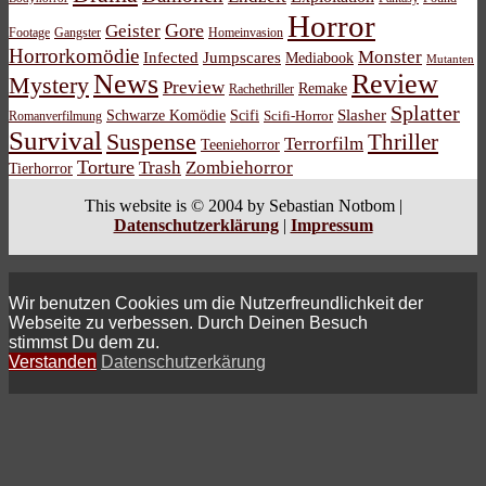
Horror
Gore
Geister
Footage
Gangster
Homeinvasion
Horrorkomödie
Monster
Infected
Jumpscares
Mediabook
Mutanten
News
Review
Mystery
Preview
Remake
Rachethriller
Splatter
Schwarze Komödie
Scifi
Slasher
Scifi-Horror
Romanverfilmung
Survival
Suspense
Thriller
Terrorfilm
Teeniehorror
Torture
Trash
Zombiehorror
Tierhorror
This website is © 2004 by Sebastian Notbom |
Datenschutzerklärung
|
Impressum
Wir benutzen Cookies um die Nutzerfreundlichkeit der
Webseite zu verbessen. Durch Deinen Besuch
stimmst Du dem zu.
Verstanden
Datenschutzerkärung