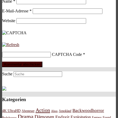
Name
*
E-Mail-Adresse
*
Website
CAPTCHA Code
*
Suche
Kategorien
Action
Backwoodhorror
4K UltraHD
Abenteuer
Amoklauf
Alien
Drama
Dämonen
Endzeit
Exploitation
Bodyhorror
Fantasy
Found