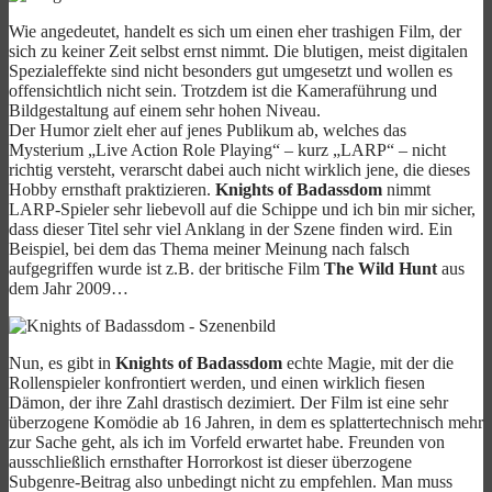
Wie angedeutet, handelt es sich um einen eher trashigen Film, der
sich zu keiner Zeit selbst ernst nimmt. Die blutigen, meist digitalen
Spezialeffekte sind nicht besonders gut umgesetzt und wollen es
offensichtlich nicht sein. Trotzdem ist die Kameraführung und
Bildgestaltung auf einem sehr hohen Niveau.
Der Humor zielt eher auf jenes Publikum ab, welches das
Mysterium „Live Action Role Playing“ – kurz „LARP“ – nicht
richtig versteht, verarscht dabei auch nicht wirklich jene, die dieses
Hobby ernsthaft praktizieren.
Knights of Badassdom
nimmt
LARP-Spieler sehr liebevoll auf die Schippe und ich bin mir sicher,
dass dieser Titel sehr viel Anklang in der Szene finden wird. Ein
Beispiel, bei dem das Thema meiner Meinung nach falsch
aufgegriffen wurde ist z.B. der britische Film
The Wild Hunt
aus
dem Jahr 2009…
Nun, es gibt in
Knights of Badassdom
echte Magie, mit der die
Rollenspieler konfrontiert werden, und einen wirklich fiesen
Dämon, der ihre Zahl drastisch dezimiert. Der Film ist eine sehr
überzogene Komödie ab 16 Jahren, in dem es splattertechnisch mehr
zur Sache geht, als ich im Vorfeld erwartet habe. Freunden von
ausschließlich ernsthafter Horrorkost ist dieser überzogene
Subgenre-Beitrag also unbedingt nicht zu empfehlen. Man muss