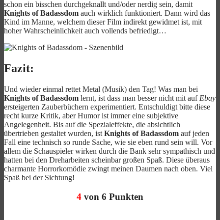
schon ein bisschen durchgeknallt und/oder nerdig sein, damit
Knights of Badassdom
auch wirklich funktioniert. Dann wird das
Kind im Manne, welchem dieser Film indirekt gewidmet ist, mit
hoher Wahrscheinlichkeit auch vollends befriedigt…
Fazit:
Und wieder einmal rettet Metal (Musik) den Tag! Was man bei
Knights of Badassdom
lernt, ist dass man besser nicht mit auf
Ebay
ersteigerten Zauberbüchern experimentiert. Entschuldigt bitte diese
recht kurze Kritik, aber Humor ist immer eine subjektive
Angelegenheit. Bis auf die Spezialeffekte, die absichtlich
übertrieben gestaltet wurden, ist
Knights of Badassdom
auf jeden
Fall eine technisch so runde Sache, wie sie eben rund sein will. Vor
allem die Schauspieler wirken durch die Bank sehr sympathisch und
hatten bei den Dreharbeiten scheinbar großen Spaß. Diese überaus
charmante Horrorkomödie zwingt meinen Daumen nach oben. Viel
Spaß bei der Sichtung!
4
von 6 Punkten