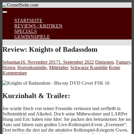
STARTSEITE
REVIEWS / KRITIKEN
SPECIALS
GEWINNSPIELE
Review: Knights of Badassdom
Sebastian
16. November 2017
1. September 2022
Dämonen
,
Fantasy
,
Horror
,
Horrorkomödie
,
Mittelalter
,
Schwarze Komödie
Keine
Kommentare
Kurzinhalt & Trailer:
Joe wurde frisch von seiner Freundin verlassen und zerfließt in
Selbstmitleid und Alkohol. Doch seine Mitbewohner und LARPer
Hung und Eric haben eine Idee: Sie packen den betrunkenen Joe ins
Auto und fahren zum großen Live-Rollenspiel-Event „Evermore“.
Dort treffen die drei auf die attraktive Rollenspiel-Kriegerin Gwen.