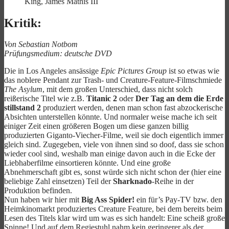
King, James Mathis III
Kritik:
Von Sebastian Notbom
Prüfungsmedium: deutsche DVD
Die in Los Angeles ansässige
Epic Pictures Group
ist so etwas wie
das noblere Pendant zur Trash- und Creature-Feature-Filmschmiede
The Asylum
, mit dem großen Unterschied, dass nicht solch
reißerische Titel wie z.B.
Titanic 2
oder
Der Tag an dem die Erde
stillstand 2
produziert werden, denen man schon fast abzockerische
Absichten unterstellen könnte. Und normaler weise mache ich seit
einiger Zeit einen größeren Bogen um diese ganzen billig
produzierten Giganto-Viecher-Filme, weil sie doch eigentlich immer
gleich sind. Zugegeben, viele von ihnen sind so doof, dass sie schon
wieder cool sind, weshalb man einige davon auch in die Ecke der
Liebhaberfilme einsortieren könnte. Und eine große
Abnehmerschaft gibt es, sonst würde sich nicht schon der (hier eine
beliebige Zahl einsetzen) Teil der
Sharknado
-Reihe in der
Produktion befinden.
Nun haben wir hier mit
Big Ass Spider!
ein für’s Pay-TV bzw. den
Heimkinomarkt produziertes Creature Feature, bei dem bereits beim
Lesen des Titels klar wird um was es sich handelt: Eine scheiß große
Spinne! Und auf dem Regiestuhl nahm kein geringerer als der