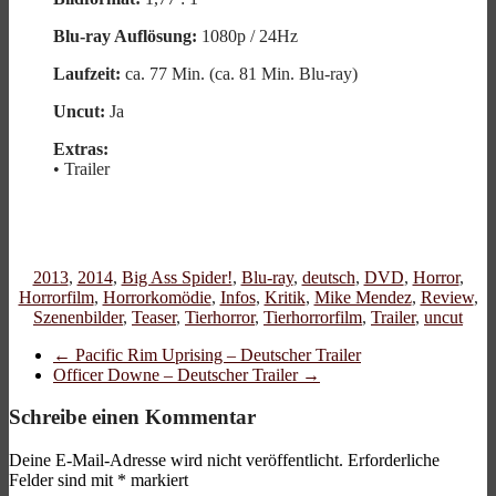
Blu-ray Auflösung:
1080p / 24Hz
Laufzeit:
ca. 77 Min. (ca. 81 Min. Blu-ray)
Uncut:
Ja
Extras:
• Trailer
2013
,
2014
,
Big Ass Spider!
,
Blu-ray
,
deutsch
,
DVD
,
Horror
,
Horrorfilm
,
Horrorkomödie
,
Infos
,
Kritik
,
Mike Mendez
,
Review
,
Szenenbilder
,
Teaser
,
Tierhorror
,
Tierhorrorfilm
,
Trailer
,
uncut
←
Pacific Rim Uprising – Deutscher Trailer
Officer Downe – Deutscher Trailer
→
Schreibe einen Kommentar
Deine E-Mail-Adresse wird nicht veröffentlicht.
Erforderliche
Felder sind mit
*
markiert