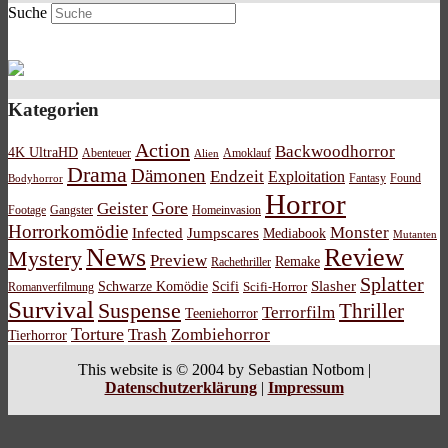
Suche
Kategorien
Action
Backwoodhorror
4K UltraHD
Abenteuer
Amoklauf
Alien
Drama
Dämonen
Endzeit
Exploitation
Bodyhorror
Fantasy
Found
Horror
Gore
Geister
Footage
Gangster
Homeinvasion
Horrorkomödie
Monster
Infected
Jumpscares
Mediabook
Mutanten
News
Review
Mystery
Preview
Remake
Rachethriller
Splatter
Schwarze Komödie
Scifi
Slasher
Scifi-Horror
Romanverfilmung
Survival
Suspense
Thriller
Terrorfilm
Teeniehorror
Torture
Trash
Zombiehorror
Tierhorror
This website is © 2004 by Sebastian Notbom |
Datenschutzerklärung
|
Impressum