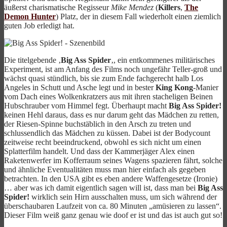
äußerst charismatische Regisseur
Mike Mendez
(
Killers
,
The
Demon Hunter
) Platz, der in diesem Fall wiederholt einen ziemlich
guten Job erledigt hat.
Die titelgebende ‚
Big Ass Spider
‚, ein entkommenes militärisches
Experiment, ist am Anfang des Films noch ungefähr Teller-groß und
wächst quasi stündlich, bis sie zum Ende fachgerecht halb Los
Angeles in Schutt und Asche legt und in bester
King Kong
-Manier
vom Dach eines Wolkenkratzers aus mit ihren stacheligen Beinen
Hubschrauber vom Himmel fegt. Überhaupt macht
Big Ass Spider!
keinen Hehl daraus, dass es nur darum geht das Mädchen zu retten,
der Riesen-Spinne buchstäblich in den Arsch zu treten und
schlussendlich das Mädchen zu küssen. Dabei ist der Bodycount
zeitweise recht beeindruckend, obwohl es sich nicht um einen
Splatterfilm handelt. Und dass der Kammerjäger Alex einen
Raketenwerfer im Kofferraum seines Wagens spazieren fährt, solche
und ähnliche Eventualitäten muss man hier einfach als gegeben
betrachten. In den USA gibt es eben andere Waffengesetze (Ironie)
… aber was ich damit eigentlich sagen will ist, dass man bei
Big Ass
Spider!
wirklich sein Hirn ausschalten muss, um sich während der
überschaubaren Laufzeit von ca. 80 Minuten „amüsieren zu lassen“.
Dieser Film weiß ganz genau wie doof er ist und das ist auch gut so!