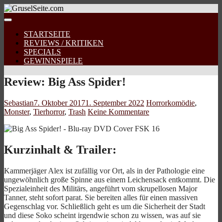
STARTSEITE
REVIEWS / KRITIKEN
SPECIALS
GEWINNSPIELE
Review: Big Ass Spider!
Sebastian
7. Oktober 2017
1. September 2022
Horrorkomödie
,
Monster
,
Tierhorror
,
Trash
Keine Kommentare
Kurzinhalt & Trailer:
Kammerjäger Alex ist zufällig vor Ort, als in der Pathologie eine
ungewöhnlich große Spinne aus einem Leichensack entkommt. Die
Spezialeinheit des Militärs, angeführt vom skrupellosen Major
Tanner, steht sofort parat. Sie bereiten alles für einen massiven
Gegenschlag vor. Schließlich geht es um die Sicherheit der Stadt
und diese Soko scheint irgendwie schon zu wissen, was auf sie