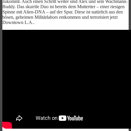
zukommt. Auch einen Schritt weiter sind Alex und sein Wachmann-
Buddy. Das skurrile Duo ist bereits dem Muttertier – einer riesigen
Spinne mit Alien-DNA – auf der Spur. Diese ist natürlich aus den
bösen, geheimen Militärlabors entkommen und terrorisiert jetzt
Downtown L.A..