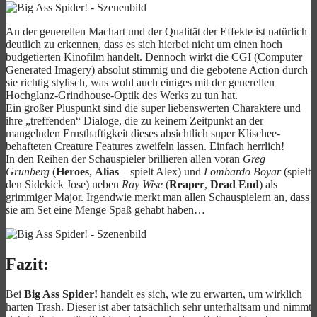
An der generellen Machart und der Qualität der Effekte ist natürlich
deutlich zu erkennen, dass es sich hierbei nicht um einen hoch
budgetierten Kinofilm handelt. Dennoch wirkt die CGI (Computer
Generated Imagery) absolut stimmig und die gebotene Action durch
sie richtig stylisch, was wohl auch einiges mit der generellen
Hochglanz-Grindhouse-Optik des Werks zu tun hat.
Ein großer Pluspunkt sind die super liebenswerten Charaktere und
ihre „treffenden“ Dialoge, die zu keinem Zeitpunkt an der
mangelnden Ernsthaftigkeit dieses absichtlich super Klischee-
behafteten Creature Features zweifeln lassen. Einfach herrlich!
In den Reihen der Schauspieler brillieren allen voran
Greg
Grunberg
(
Heroes
,
Alias
– spielt Alex) und
Lombardo Boyar
(spielt
den Sidekick Jose) neben
Ray Wise
(
Reaper
,
Dead End
) als
grimmiger Major. Irgendwie merkt man allen Schauspielern an, dass
sie am Set eine Menge Spaß gehabt haben…
Fazit:
Bei
Big Ass Spider!
handelt es sich, wie zu erwarten, um wirklich
harten Trash. Dieser ist aber tatsächlich sehr unterhaltsam und nimmt