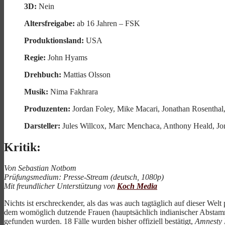
3D:
Nein
Altersfreigabe:
ab 16 Jahren – FSK
Produktionsland:
USA
Regie:
John Hyams
Drehbuch:
Mattias Olsson
Musik:
Nima Fakhrara
Produzenten:
Jordan Foley, Mike Macari, Jonathan Rosenthal,
Darsteller:
Jules Willcox, Marc Menchaca, Anthony Heald, Jo
Kritik:
Von Sebastian Notbom
Prüfungsmedium: Presse-Stream (deutsch, 1080p)
Mit freundlicher Unterstützung von
Koch Media
Nichts ist erschreckender, als das was auch tagtäglich auf dieser Wel
dem womöglich dutzende Frauen (hauptsächlich indianischer Abstammu
gefunden wurden. 18 Fälle wurden bisher offiziell bestätigt,
Amnesty I