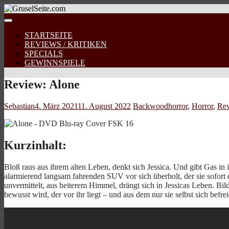
STARTSEITE
REVIEWS / KRITIKEN
SPECIALS
GEWINNSPIELE
Review: Alone
Sebastian
4. März 2021
11. August 2022
Backwoodhorror
,
Horror
,
Re
Kurzinhalt:
Bloß raus aus ihrem alten Leben, denkt sich Jessica. Und gibt Gas in i
alarmierend langsam fahrenden SUV vor sich überholt, der sie sofort
unvermittelt, aus heiterem Himmel, drängt sich in Jessicas Leben. Bil
bewusst wird, der vor ihr liegt – und aus dem nur sie selbst sich bef