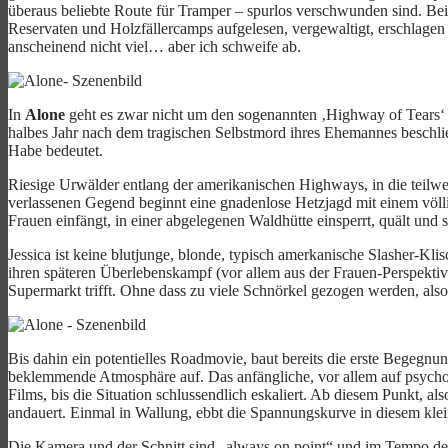
überaus beliebte Route für Tramper – spurlos verschwunden sind. Bei
Reservaten und Holzfällercamps aufgelesen, vergewaltigt, erschlage
anscheinend nicht viel… aber ich schweife ab.
In
Alone
geht es zwar nicht um den sogenannten ‚Highway of Tears‘ 
halbes Jahr nach dem tragischen Selbstmord ihres Ehemannes beschlie
Habe bedeutet.
Riesige Urwälder entlang der amerikanischen Highways, in die teilwe
verlassenen Gegend beginnt eine gnadenlose Hetzjagd mit einem völl
Frauen einfängt, in einer abgelegenen Waldhütte einsperrt, quält und 
Jessica ist keine blutjunge, blonde, typisch amerkanische Slasher-Kli
ihren späteren Überlebenskampf (vor allem aus der Frauen-Perspektive
Supermarkt trifft. Ohne dass zu viele Schnörkel gezogen werden, also 
Bis dahin ein potentielles Roadmovie, baut bereits die erste Begegn
beklemmende Atmosphäre auf. Das anfängliche, vor allem auf psychol
Films, bis die Situation schlussendlich eskaliert. Ab diesem Punkt, al
andauert. Einmal in Wallung, ebbt die Spannungskurve in diesem kl
Die Kamera und der Schnitt sind „always on point“ und im Tempo der