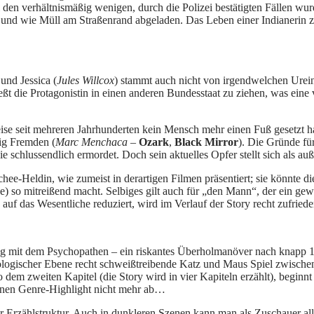
 den verhältnismäßig wenigen, durch die Polizei bestätigten Fällen wur
n und wie Müll am Straßenrand abgeladen. Das Leben einer Indianerin 
und Jessica (
Jules Willcox
) stammt auch nicht von irgendwelchen Urei
ßt die Protagonistin in einen anderen Bundesstaat zu ziehen, was eine
ise seit mehreren Jahrhunderten kein Mensch mehr einen Fuß gesetzt ha
ig Fremden (
Marc Menchaca
–
Ozark
,
Black Mirror
). Die Gründe für
sie schlussendlich ermordet. Doch sein aktuelles Opfer stellt sich als 
schee-Heldin, wie zumeist in derartigen Filmen präsentiert; sie könnte 
) so mitreißend macht. Selbiges gilt auch für „den Mann“, der ein gew
auf das Wesentliche reduziert, wird im Verlauf der Story recht zufried
ung mit dem Psychopathen – ein riskantes Überholmanöver nach knapp 1
ogischer Ebene recht schweißtreibende Katz und Maus Spiel zwischen 
so dem zweiten Kapitel (die Story wird in vier Kapiteln erzählt), begin
einen Genre-Highlight nicht mehr ab…
 Erzählstruktur. Auch in dunkleren Szenen kann man als Zuschauer al