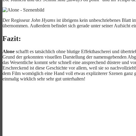
Der Regisseur
John Hyams
ist übrigens kein unbeschriebenes Blatt i
übernommen. Außerdem befindet sich gerade unter seiner Aufsicht e
Fazit:
Alone
schafft es tatsächlich ohne blutige Effekthascherei und übertr
Grund der gekonnten visuellen Darstellung der namensgebenden Abge
das Wesentliche kommt sehr schnell eine ansprechend düstere und vor
Erschreckend ist diese Geschichte vor allem, weil sie so nachvollziehbar
dem Film womöglich eine Hand voll etwas expliziterer Szenen ganz gut
einmalig wirklich sehr sehr gut unterhalten!