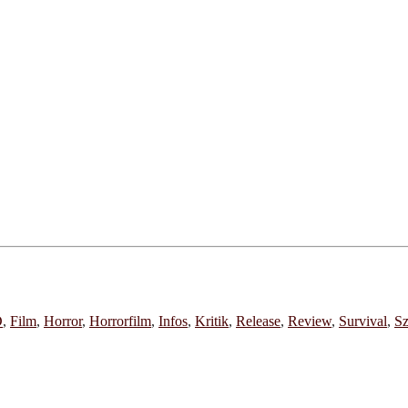
D
,
Film
,
Horror
,
Horrorfilm
,
Infos
,
Kritik
,
Release
,
Review
,
Survival
,
Sz