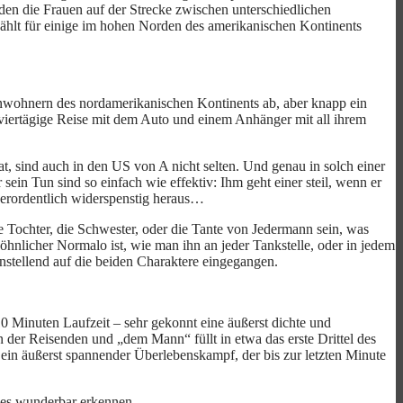
den die Frauen auf der Strecke zwischen unterschiedlichen
zählt für einige im hohen Norden des amerikanischen Kontinents
nwohnern des nordamerikanischen Kontinents ab, aber knapp ein
 viertägige Reise mit dem Auto und einem Anhänger mit all ihrem
t, sind auch in den US von A nicht selten. Und genau in solch einer
 sein Tun sind so einfach wie effektiv: Ihm geht einer steil, wenn er
außerordentlich widerspenstig heraus…
die Tochter, die Schwester, oder die Tante von Jedermann sein, was
öhnlicher Normalo ist, wie man ihn an jeder Tankstelle, oder in jedem
enstellend auf die beiden Charaktere eingegangen.
0 Minuten Laufzeit – sehr gekonnt eine äußerst dichte und
der Reisenden und „dem Mann“ füllt in etwa das erste Drittel des
nt ein äußerst spannender Überlebenskampf, der bis zur letzten Minute
les wunderbar erkennen.