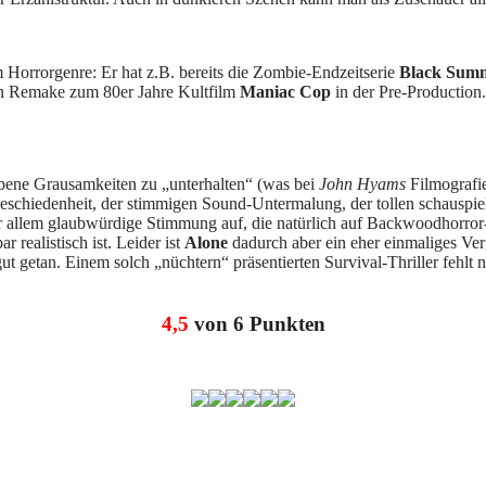
m Horrorgenre: Er hat z.B. bereits die Zombie-Endzeitserie
Black Sum
in Remake zum 80er Jahre Kultfilm
Maniac Cop
in der Pre-Production.
iebene Grausamkeiten zu „unterhalten“ (was bei
John Hyams
Filmografie
schiedenheit, der stimmigen Sound-Untermalung, der tollen schauspie
 allem glaubwürdige Stimmung auf, die natürlich auf Backwoodhorror- u
 realistisch ist. Leider ist
Alone
dadurch aber ein eher einmaliges Ve
 getan. Einem solch „nüchtern“ präsentierten Survival-Thriller fehlt na
4,5
von 6 Punkten