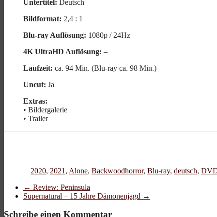
Untertitel:
Deutsch
Bildformat:
2,4 : 1
Blu-ray Auflösung:
1080p / 24Hz
4K UltraHD Auflösung:
–
Laufzeit:
ca. 94 Min. (Blu-ray ca. 98 Min.)
Uncut:
Ja
Extras:
• Bildergalerie
• Trailer
2020
,
2021
,
Alone
,
Backwoodhorror
,
Blu-ray
,
deutsch
,
DV
←
Review: Peninsula
Supernatural – 15 Jahre Dämonenjagd
→
Schreibe einen Kommentar