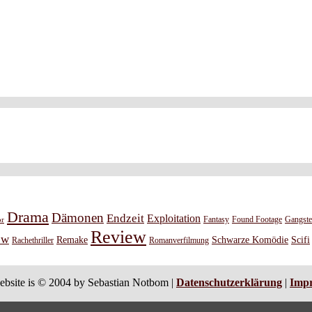
Drama
Dämonen
Endzeit
Exploitation
or
Fantasy
Found Footage
Gangste
Review
ew
Remake
Schwarze Komödie
Scifi
Rachethriller
Romanverfilmung
ebsite is © 2004 by Sebastian Notbom |
Datenschutzerklärung
|
Imp