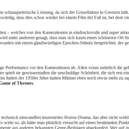
 schauspielerische Leistung, da sich der Gruselfaktor in Grenzen hält.
kwürdig, dass dies schon wieder bei einem Film der Fall ist, bei dem vi
talien – welches von den Kameraleuten in eindrucksvolle und super atmo
ird unter anderem gesagt, dass man sich kaum einen schöneren Ort für 
den mit einem glaubwürdigen Epochen-Stilmix hergerichtet, der gekonnt
dige Performance vor den Kameralinsen ab. Allen voran natürlich die ge
er spielt sie gewissermaßen die unschuldige Schönheit, die sich erst e
d im Italien der 1950er Jahre hatten Männer eben noch etwas mehr zu 
Game of Thrones
.
 technisch einwandfrei inszeniertes Horror-Drama, das aber nicht wirklic
. Es wirkt so, als hätte man plötzlich versucht auf einen bestimmten Pu
lemente aus anderen bekannten Genre-Beiträgen abgekupfert. Wer auf r