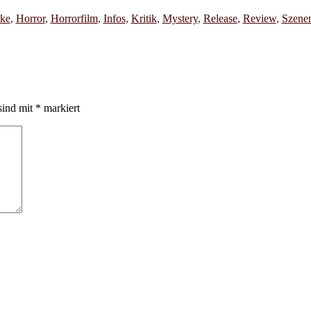
rke
,
Horror
,
Horrorfilm
,
Infos
,
Kritik
,
Mystery
,
Release
,
Review
,
Szenen
sind mit
*
markiert