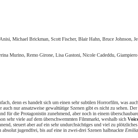
nisi, Michael Brickman, Scott Fischer, Blair Hahn, Bruce Johnson, Je
ina Murino, Remo Girone, Lisa Gastoni, Nicole Cadeddu, Giampiero Ju
nfach, denn es handelt sich um einen sehr subtilen Horrorfilm, was auch
uch nur ansatzweise gewalttätige Szenen gibt es nicht zu sehen. Der Zus
ht und für die Protagonistin zunehmend, aber noch in einem überschau
schon sehr viele auf dem überschwemmten Filmmarkt, weshalb sich
Voic
nend, steuert aber auf ein sehr undurchsichtiges und viel zu plötzliche
 absolut jugendfrei, bis auf eine in zwei-drei Szenen halbnackte
Emilia