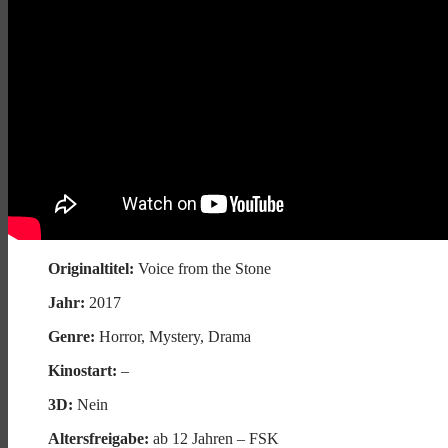
Originaltitel:
Voice from the Stone
Jahr:
2017
Genre:
Horror, Mystery, Drama
Kinostart:
–
3D:
Nein
Altersfreigabe:
ab 12 Jahren – FSK