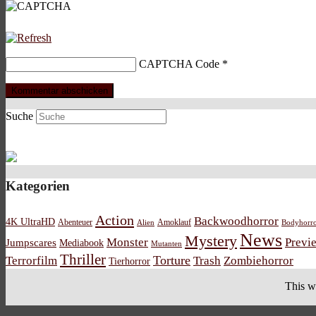
CAPTCHA Code
*
Suche
Kategorien
Action
Backwoodhorror
4K UltraHD
Abenteuer
Amoklauf
Alien
Bodyhorr
News
Mystery
Monster
Previ
Jumpscares
Mediabook
Mutanten
Thriller
Torture
Terrorfilm
Trash
Zombiehorror
Tierhorror
This w