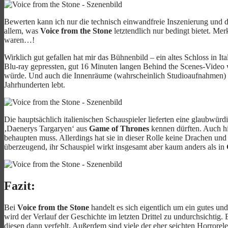
Bewerten kann ich nur die technisch einwandfreie Inszenierung und die
allem, was
Voice from the Stone
letztendlich nur bedingt bietet. Mer
waren…!
Wirklich gut gefallen hat mir das Bühnenbild – ein altes Schloss in I
Blu-ray gepressten, gut 16 Minuten langen Behind the Scenes-Video w
würde. Und auch die Innenräume (wahrscheinlich Studioaufnahmen) wur
Jahrhunderten lebt.
Die hauptsächlich italienischen Schauspieler lieferten eine glaubwür
‚Daenerys Targaryen‘ aus
Game of Thrones
kennen dürften. Auch hi
behaupten muss. Allerdings hat sie in dieser Rolle keine Drachen un
überzeugend, ihr Schauspiel wirkt insgesamt aber kaum anders als in
Fazit:
Bei
Voice from the Stone
handelt es sich eigentlich um ein gutes und
wird der Verlauf der Geschichte im letzten Drittel zu undurchsichtig
diesen dann verfehlt. Außerdem sind viele der eher seichten Horrore