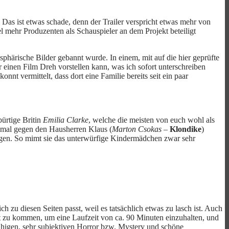
 Das ist etwas schade, denn der Trailer verspricht etwas mehr von
el mehr Produzenten als Schauspieler an dem Projekt beteiligt
sphärische Bilder gebannt wurde. In einem, mit auf die hier geprüfte
einen Film Dreh vorstellen kann, was ich sofort unterschreiben
 vermittelt, dass dort eine Familie bereits seit ein paar
bürtige Britin
Emilia Clarke
, welche die meisten von euch wohl als
inmal gegen den Hausherren Klaus (
Marton Csokas
–
Klondike
)
sagen. So mimt sie das unterwürfige Kindermädchen zwar sehr
h zu diesen Seiten passt, weil es tatsächlich etwas zu lasch ist. Auch
nkt zu kommen, um eine Laufzeit von ca. 90 Minuten einzuhalten, und
uhigen, sehr subjektiven Horror bzw. Mystery und schöne