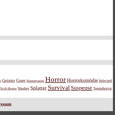
Horror
Horrorkomödie
Gore
Geister
Infected
r
Homeinvasion
Survival
Suspense
Splatter
Slasher
Teeniehorror
Scifi-Horror
ressum