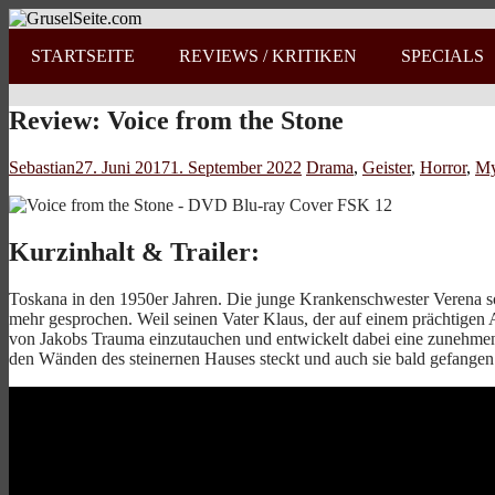
STARTSEITE
REVIEWS / KRITIKEN
SPECIALS
Review: Voice from the Stone
Sebastian
27. Juni 2017
1. September 2022
Drama
,
Geister
,
Horror
,
My
Kurzinhalt & Trailer:
Toskana in den 1950er Jahren. Die junge Krankenschwester Verena sol
mehr gesprochen. Weil seinen Vater Klaus, der auf einem prächtigen 
von Jakobs Trauma einzutauchen und entwickelt dabei eine zunehmende
den Wänden des steinernen Hauses steckt und auch sie bald gefangen