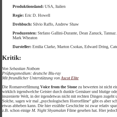
Produktionsland:
USA, Italien
Regie:
Eric D. Howell
Drehbuch:
Silvio Raffo, Andrew Shaw
Produzenten:
Stefano Gallini-Durante, Dean Zanuck, Tannaz A
Mark Wheaton
Darsteller:
Emilia Clarke, Marton Csokas, Edward Dring, Cater
Kritik:
Von Sebastian Notbom
Prüfungsmedium: deutsche Blu-ray
Mit freundlicher Unterstützung von
Ascot Elite
Die Romanverfilmung
Voice from the Stone
zu bewerten ist nicht ei
wirklich irgendwelche Geister durch dunkle Gemäuer und blutige oder a
inszenierte Welt, in der irgendetwas nicht mit rechten Dingen zuge
Solche, sagen wir mal „psychologischen Horrorfilme“ gibt es aber 
etwas abheben kann. Die hier erzählte Geschichte ist zwar relativ span
z.B. schon einige
M. Night Shyamalan
Filme gesehen hat. Hier jedoch