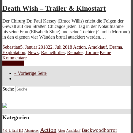
Death Wish – Trailer & Kinostart
Der Chirurg Dr. Paul Kersey (Bruce Willis) erlebt die Folgen der
Gewalt auf den Straßen Chicagos jeden Tag in der Notaufnahme –
bis seine Frau (Elisabeth Shue) und seine Tochter (Camila Morrone)
in den eigenen vier Wänden brutal attackiert werden.…
Sebastian
5. Januar 2018
22. Juli 2018
Action
,
Amoklauf
,
Drama
,
Exploitation
,
News
,
Rachethriller
,
Remake
,
Torture
Keine
Kommentare
Weiterlesen
« Vorherige Seite
Suche
Kategorien
Action
Backwoodhorror
4K UltraHD
Abenteuer
Amoklauf
Alien