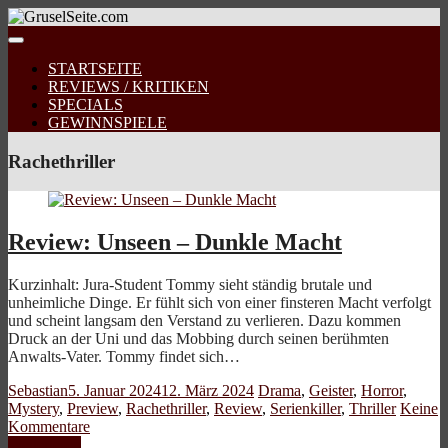
STARTSEITE
REVIEWS / KRITIKEN
SPECIALS
GEWINNSPIELE
Rachethriller
Review: Unseen – Dunkle Macht
Kurzinhalt: Jura-Student Tommy sieht ständig brutale und
unheimliche Dinge. Er fühlt sich von einer finsteren Macht verfolgt
und scheint langsam den Verstand zu verlieren. Dazu kommen
Druck an der Uni und das Mobbing durch seinen berühmten
Anwalts-Vater. Tommy findet sich…
Sebastian
5. Januar 2024
12. März 2024
Drama
,
Geister
,
Horror
,
Mystery
,
Preview
,
Rachethriller
,
Review
,
Serienkiller
,
Thriller
Keine
Kommentare
Weiterlesen