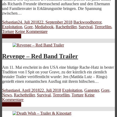
als Richards Freunde überraschend auftauchen und den Ehemann
und Familienvater in Erklärungsnöte bringen. Die Spannung
zwischen…
Sebastian
24. Juli 2018
22. September 2018
Backwoodhorror
,
Exploitation
,
Gore
,
Mediabook
,
Rachethriller
,
Survival
,
Terrorfilm
,
Torture
Keine Kommentare
Weiterlesen
Revenge – Red Band Trailer
Am 11. Mai erscheint in den USA eine blutige Rache-Hatz in bester
Tradition von I Spit on your Grave, zu der kürzlich ein ziemlich
brutaler Trailer veröffentlicht wurde: Jen (Matilda Lutz – Rings)
genießt einen romantischen Ausflug mit ihrem hübschen…
Sebastian
4. April 2018
22. Juli 2018
Exploitation
,
Gangster
,
Gore
,
News
,
Rachethriller
,
Survival
,
Terrorfilm
,
Torture
Keine
Kommentare
Weiterlesen