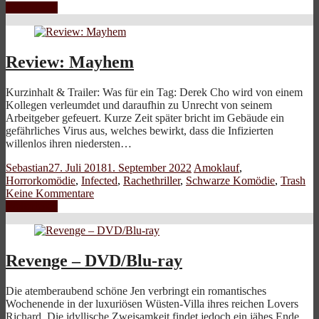
Weiterlesen
Review: Mayhem
Kurzinhalt & Trailer: Was für ein Tag: Derek Cho wird von einem
Kollegen verleumdet und daraufhin zu Unrecht von seinem
Arbeitgeber gefeuert. Kurze Zeit später bricht im Gebäude ein
gefährliches Virus aus, welches bewirkt, dass die Infizierten
willenlos ihren niedersten…
Sebastian
27. Juli 2018
1. September 2022
Amoklauf
,
Horrorkomödie
,
Infected
,
Rachethriller
,
Schwarze Komödie
,
Trash
Keine Kommentare
Weiterlesen
Revenge – DVD/Blu-ray
Die atemberaubend schöne Jen verbringt ein romantisches
Wochenende in der luxuriösen Wüsten-Villa ihres reichen Lovers
Richard. Die idyllische Zweisamkeit findet jedoch ein jähes Ende,