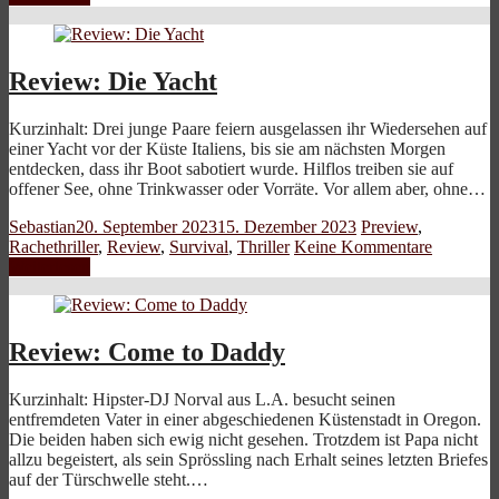
Review: Die Yacht
Kurzinhalt: Drei junge Paare feiern ausgelassen ihr Wiedersehen auf
einer Yacht vor der Küste Italiens, bis sie am nächsten Morgen
entdecken, dass ihr Boot sabotiert wurde. Hilflos treiben sie auf
offener See, ohne Trinkwasser oder Vorräte. Vor allem aber, ohne…
Sebastian
20. September 2023
15. Dezember 2023
Preview
,
Rachethriller
,
Review
,
Survival
,
Thriller
Keine Kommentare
Weiterlesen
Review: Come to Daddy
Kurzinhalt: Hipster-DJ Norval aus L.A. besucht seinen
entfremdeten Vater in einer abgeschiedenen Küstenstadt in Oregon.
Die beiden haben sich ewig nicht gesehen. Trotzdem ist Papa nicht
allzu begeistert, als sein Sprössling nach Erhalt seines letzten Briefes
auf der Türschwelle steht.…