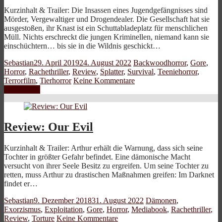
Kurzinhalt & Trailer: Die Insassen eines Jugendgefängnisses sind
Mörder, Vergewaltiger und Drogendealer. Die Gesellschaft hat sie
ausgestoßen, ihr Knast ist ein Schuttabladeplatz für menschlichen
Müll. Nichts erschreckt die jungen Kriminellen, niemand kann sie
einschüchtern… bis sie in die Wildnis geschickt…
Sebastian
29. April 2019
24. August 2022
Backwoodhorror
,
Gore
,
Horror
,
Rachethriller
,
Review
,
Splatter
,
Survival
,
Teeniehorror
,
Terrorfilm
,
Tierhorror
Keine Kommentare
Weiterlesen
Review: Our Evil
Kurzinhalt & Trailer: Arthur erhält die Warnung, dass sich seine
Tochter in größter Gefahr befindet. Eine dämonische Macht
versucht von ihrer Seele Besitz zu ergreifen. Um seine Tochter zu
retten, muss Arthur zu drastischen Maßnahmen greifen: Im Darknet
findet er…
Sebastian
9. Dezember 2018
31. August 2022
Dämonen
,
Exorzismus
,
Exploitation
,
Gore
,
Horror
,
Mediabook
,
Rachethriller
,
Review
,
Torture
Keine Kommentare