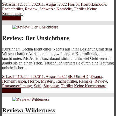
Sebastian
12. Juni 2020
11. August 2022
Horror
,
Horrorkomödie
,
Rachethriller
,
Review
,
Schwarze Komödie
,
Thriller
Keine
Kommentare
Weiterlesen
Review: Der Unsichtbare
Kurzinhalt: Cecilia flieht eines Nachts aus ihrer Beziehung mit dem
Wissenschaftler Adrian, einem gewalttätigen Kontrollfreak, und
taucht unter. Als Adrian kurz darauf stirbt und ihr viel Geld vererbt,
glaubt sie an einen Trick. Tatsächlich verliert sie durch eine Häufung
unheimlicher…
Sebastian
10. Juni 2020
11. August 2022
4K UltraHD
,
Drama
,
Homeinvasion
,
Horror
,
Mystery
,
Rachethriller
,
Remake
,
Review
,
Romanverfilmung
,
Scifi
,
Suspense
,
Thriller
Keine Kommentare
Weiterlesen
Review: Wilderness