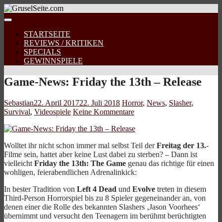
STARTSEITE
REVIEWS / KRITIKEN
SPECIALS
GEWINNSPIELE
Game-News: Friday the 13th – Release
Sebastian
22. April 2017
22. Juli 2018
Horror
,
News
,
Slasher
,
Survival
,
Videospiele
Keine Kommentare
Wolltet ihr nicht schon immer mal selbst Teil der
Freitag der 13.
-
Filme sein, hattet aber keine Lust dabei zu sterben? – Dann ist
vielleicht
Friday the 13th: The Game
genau das richtige für einen
wohligen, feierabendlichen Adrenalinkick:
In bester Tradition von
Left 4 Dead
und
Evolve
treten in diesem
Third-Person Horrorspiel bis zu 8 Spieler gegeneinander an, von
denen einer die Rolle des bekannten Slashers ‚Jason Voorhees‘
übernimmt und versucht den Teenagern im berühmt berüchtigten