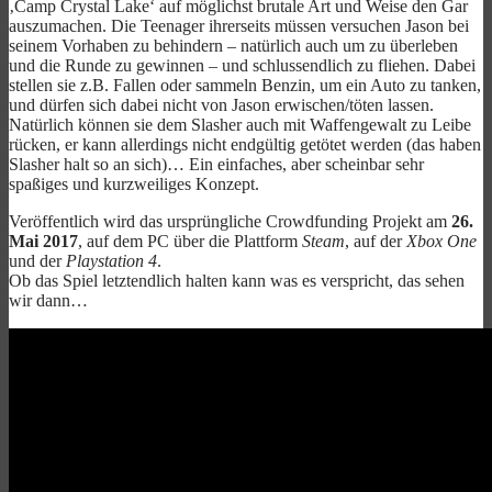
‚Camp Crystal Lake‘ auf möglichst brutale Art und Weise den Gar
auszumachen. Die Teenager ihrerseits müssen versuchen Jason bei
seinem Vorhaben zu behindern – natürlich auch um zu überleben
und die Runde zu gewinnen – und schlussendlich zu fliehen. Dabei
stellen sie z.B. Fallen oder sammeln Benzin, um ein Auto zu tanken,
und dürfen sich dabei nicht von Jason erwischen/töten lassen.
Natürlich können sie dem Slasher auch mit Waffengewalt zu Leibe
rücken, er kann allerdings nicht endgültig getötet werden (das haben
Slasher halt so an sich)… Ein einfaches, aber scheinbar sehr
spaßiges und kurzweiliges Konzept.
Veröffentlich wird das ursprüngliche Crowdfunding Projekt am
26.
Mai 2017
, auf dem PC über die Plattform
Steam
, auf der
Xbox One
und der
Playstation 4
.
Ob das Spiel letztendlich halten kann was es verspricht, das sehen
wir dann…