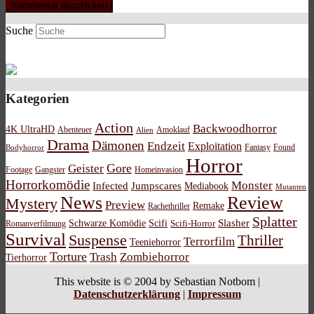
Suche
Kategorien
Action
Backwoodhorror
4K UltraHD
Abenteuer
Amoklauf
Alien
Drama
Dämonen
Endzeit
Exploitation
Bodyhorror
Fantasy
Found
Horror
Gore
Geister
Footage
Gangster
Homeinvasion
Horrorkomödie
Monster
Infected
Jumpscares
Mediabook
Mutanten
News
Review
Mystery
Preview
Remake
Rachethriller
Splatter
Schwarze Komödie
Scifi
Slasher
Scifi-Horror
Romanverfilmung
Survival
Suspense
Thriller
Terrorfilm
Teeniehorror
Torture
Trash
Zombiehorror
Tierhorror
This website is © 2004 by Sebastian Notbom |
Datenschutzerklärung
|
Impressum