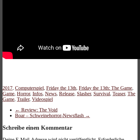
2017
,
Computerspiel
,
Friday the 13th
,
Friday the 13th: The Game
,
Game
,
Horror
,
Infos
,
News
,
Release
,
Slasher
,
Survival
,
Teaser
,
The
Game
,
Trailer
,
Videospiel
←
Review: The Void
Boar – Schweinehorror-Newsflash
→
Schreibe einen Kommentar
Deine E-Mail-Adresse wird nicht veröffentlicht.
Erforderliche