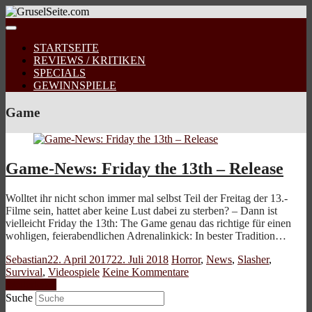
STARTSEITE
REVIEWS / KRITIKEN
SPECIALS
GEWINNSPIELE
Game
Game-News: Friday the 13th – Release
Wolltet ihr nicht schon immer mal selbst Teil der Freitag der 13.-
Filme sein, hattet aber keine Lust dabei zu sterben? – Dann ist
vielleicht Friday the 13th: The Game genau das richtige für einen
wohligen, feierabendlichen Adrenalinkick: In bester Tradition…
Sebastian
22. April 2017
22. Juli 2018
Horror
,
News
,
Slasher
,
Survival
,
Videospiele
Keine Kommentare
Weiterlesen
Suche