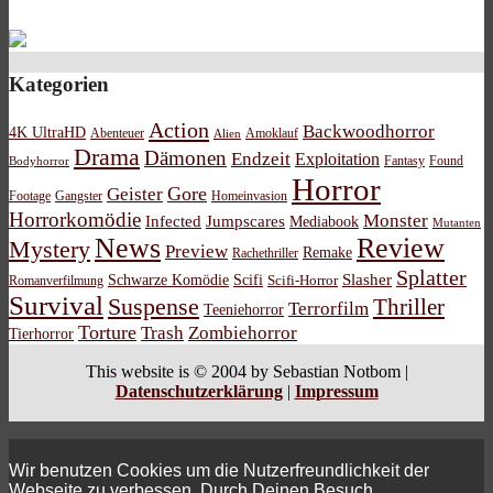
Kategorien
Action
Backwoodhorror
4K UltraHD
Abenteuer
Amoklauf
Alien
Drama
Dämonen
Endzeit
Exploitation
Bodyhorror
Fantasy
Found
Horror
Gore
Geister
Footage
Gangster
Homeinvasion
Horrorkomödie
Monster
Infected
Jumpscares
Mediabook
Mutanten
News
Review
Mystery
Preview
Remake
Rachethriller
Splatter
Schwarze Komödie
Scifi
Slasher
Scifi-Horror
Romanverfilmung
Survival
Suspense
Thriller
Terrorfilm
Teeniehorror
Torture
Trash
Zombiehorror
Tierhorror
This website is © 2004 by Sebastian Notbom |
Datenschutzerklärung
|
Impressum
Wir benutzen Cookies um die Nutzerfreundlichkeit der
Webseite zu verbessen. Durch Deinen Besuch