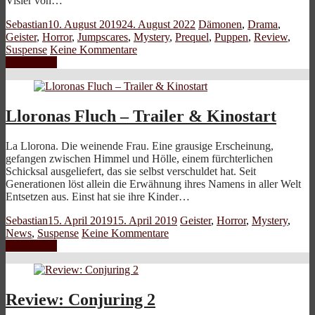
Visier von…
Sebastian
10. August 2019
24. August 2022
Dämonen
,
Drama
,
Geister
,
Horror
,
Jumpscares
,
Mystery
,
Prequel
,
Puppen
,
Review
,
Suspense
Keine Kommentare
Weiterlesen
Lloronas Fluch – Trailer & Kinostart
La Llorona. Die weinende Frau. Eine grausige Erscheinung,
gefangen zwischen Himmel und Hölle, einem fürchterlichen
Schicksal ausgeliefert, das sie selbst verschuldet hat. Seit
Generationen löst allein die Erwähnung ihres Namens in aller Welt
Entsetzen aus. Einst hat sie ihre Kinder…
Sebastian
15. April 2019
15. April 2019
Geister
,
Horror
,
Mystery
,
News
,
Suspense
Keine Kommentare
Weiterlesen
Review: Conjuring 2