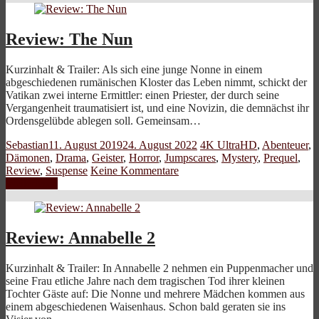
Review: The Nun
Kurzinhalt & Trailer: Als sich eine junge Nonne in einem
abgeschiedenen rumänischen Kloster das Leben nimmt, schickt der
Vatikan zwei interne Ermittler: einen Priester, der durch seine
Vergangenheit traumatisiert ist, und eine Novizin, die demnächst ihr
Ordensgelübde ablegen soll. Gemeinsam…
Sebastian
11. August 2019
24. August 2022
4K UltraHD
,
Abenteuer
,
Dämonen
,
Drama
,
Geister
,
Horror
,
Jumpscares
,
Mystery
,
Prequel
,
Review
,
Suspense
Keine Kommentare
Weiterlesen
Review: Annabelle 2
Kurzinhalt & Trailer: In Annabelle 2 nehmen ein Puppenmacher und
seine Frau etliche Jahre nach dem tragischen Tod ihrer kleinen
Tochter Gäste auf: Die Nonne und mehrere Mädchen kommen aus
einem abgeschiedenen Waisenhaus. Schon bald geraten sie ins