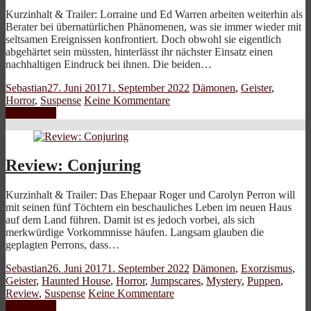
Kurzinhalt & Trailer: Lorraine und Ed Warren arbeiten weiterhin als
Berater bei übernatürlichen Phänomenen, was sie immer wieder mit
seltsamen Ereignissen konfrontiert. Doch obwohl sie eigentlich
abgehärtet sein müssten, hinterlässt ihr nächster Einsatz einen
nachhaltigen Eindruck bei ihnen. Die beiden…
Sebastian
27. Juni 2017
1. September 2022
Dämonen
,
Geister
,
Horror
,
Suspense
Keine Kommentare
Weiterlesen
Review: Conjuring
Kurzinhalt & Trailer: Das Ehepaar Roger und Carolyn Perron will
mit seinen fünf Töchtern ein beschauliches Leben im neuen Haus
auf dem Land führen. Damit ist es jedoch vorbei, als sich
merkwürdige Vorkommnisse häufen. Langsam glauben die
geplagten Perrons, dass…
Sebastian
26. Juni 2017
1. September 2022
Dämonen
,
Exorzismus
,
Geister
,
Haunted House
,
Horror
,
Jumpscares
,
Mystery
,
Puppen
,
Review
,
Suspense
Keine Kommentare
Weiterlesen