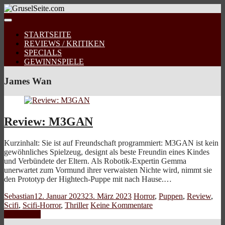
STARTSEITE
REVIEWS / KRITIKEN
SPECIALS
GEWINNSPIELE
James Wan
Review: M3GAN
Kurzinhalt: Sie ist auf Freundschaft programmiert: M3GAN ist kein
gewöhnliches Spielzeug, designt als beste Freundin eines Kindes
und Verbündete der Eltern. Als Robotik-Expertin Gemma
unerwartet zum Vormund ihrer verwaisten Nichte wird, nimmt sie
den Prototyp der Hightech-Puppe mit nach Hause.…
Sebastian
12. Januar 2023
23. März 2023
Horror
,
Puppen
,
Review
,
Scifi
,
Scifi-Horror
,
Thriller
Keine Kommentare
Weiterlesen