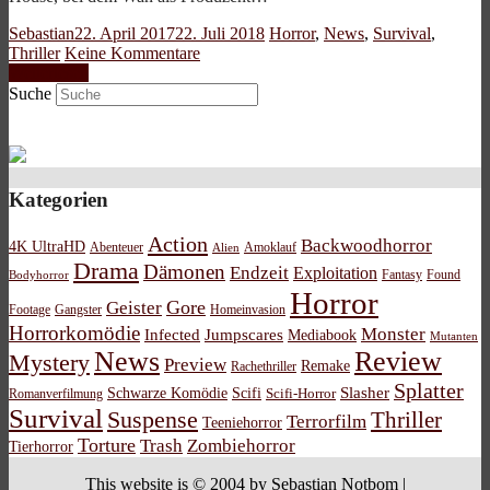
Sebastian
22. April 2017
22. Juli 2018
Horror
,
News
,
Survival
,
Thriller
Keine Kommentare
Weiterlesen
Suche
Kategorien
Action
Backwoodhorror
4K UltraHD
Abenteuer
Amoklauf
Alien
Drama
Dämonen
Endzeit
Exploitation
Bodyhorror
Fantasy
Found
Horror
Gore
Geister
Footage
Gangster
Homeinvasion
Horrorkomödie
Monster
Infected
Jumpscares
Mediabook
Mutanten
News
Review
Mystery
Preview
Remake
Rachethriller
Splatter
Schwarze Komödie
Scifi
Slasher
Scifi-Horror
Romanverfilmung
Survival
Suspense
Thriller
Terrorfilm
Teeniehorror
Torture
Trash
Zombiehorror
Tierhorror
This website is © 2004 by Sebastian Notbom |