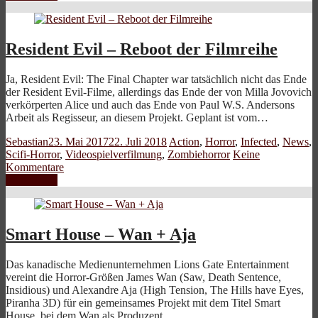
Resident Evil – Reboot der Filmreihe
Ja, Resident Evil: The Final Chapter war tatsächlich nicht das Ende
der Resident Evil-Filme, allerdings das Ende der von Milla Jovovich
verkörperten Alice und auch das Ende von Paul W.S. Andersons
Arbeit als Regisseur, an diesem Projekt. Geplant ist vom…
Sebastian
23. Mai 2017
22. Juli 2018
Action
,
Horror
,
Infected
,
News
,
Scifi-Horror
,
Videospielverfilmung
,
Zombiehorror
Keine
Kommentare
Weiterlesen
Smart House – Wan + Aja
Das kanadische Medienunternehmen Lions Gate Entertainment
vereint die Horror-Größen James Wan (Saw, Death Sentence,
Insidious) und Alexandre Aja (High Tension, The Hills have Eyes,
Piranha 3D) für ein gemeinsames Projekt mit dem Titel Smart
House, bei dem Wan als Produzent…