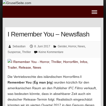
I Remember You – Newsflash
Sebastian
8. Juni 2017
Geister
,
Horror
,
News
,
Suspense
,
Thriller
Keine Kommentare
Die Vertriebsrechte des isländischen Horrorfilms
I
Remember You
(
Ég man þig
) wurden kürzlich für den
amerikanischen Raum an den Publisher
IFC Films
verkauft,
was bedeuten könnte, dass in absehbarer Zeit auch ein
deutscher Release-Termin folgt. Realistisch eingeschätzt
könnten wir im vierten Quartal 2017 in den Genuss dieses