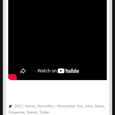
2017
,
Horror
,
Horrorfilm
,
I Remember You
,
Infos
,
News
,
Suspense
,
Teaser
,
Trailer