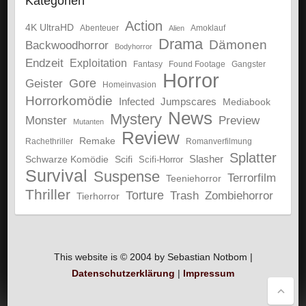
Kategorien
Action
4K UltraHD
Abenteuer
Amoklauf
Alien
Drama
Dämonen
Backwoodhorror
Bodyhorror
Endzeit
Exploitation
Fantasy
Gangster
Found Footage
Horror
Gore
Geister
Homeinvasion
Horrorkomödie
Infected
Jumpscares
Mediabook
News
Mystery
Monster
Preview
Mutanten
Review
Remake
Rachethriller
Romanverfilmung
Splatter
Schwarze Komödie
Scifi
Slasher
Scifi-Horror
Survival
Suspense
Terrorfilm
Teeniehorror
Thriller
Torture
Trash
Zombiehorror
Tierhorror
This website is © 2004 by Sebastian Notbom |
Datenschutzerklärung
|
Impressum