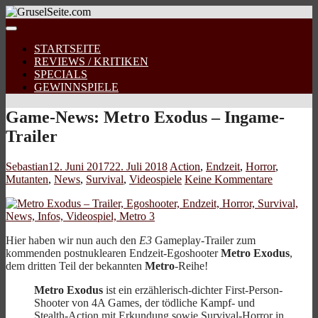
STARTSEITE
REVIEWS / KRITIKEN
SPECIALS
GEWINNSPIELE
Game-News: Metro Exodus – Ingame-
Trailer
Sebastian
12. Juni 2017
22. Juli 2018
Action
,
Endzeit
,
Horror
,
Mutanten
,
News
,
Survival
,
Videospiele
Keine Kommentare
Hier haben wir nun auch den
E3
Gameplay-Trailer zum
kommenden postnuklearen Endzeit-Egoshooter
Metro Exodus
,
dem dritten Teil der bekannten
Metro
-Reihe!
Metro Exodus
ist ein erzählerisch-dichter First-Person-
Shooter von 4A Games, der tödliche Kampf- und
Stealth-Action mit Erkundung sowie Survival-Horror in