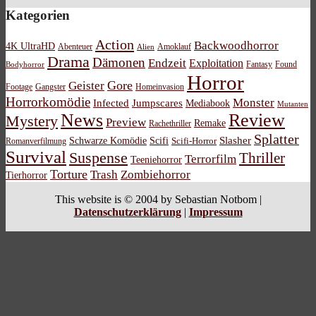
Kategorien
Action
Backwoodhorror
4K UltraHD
Abenteuer
Amoklauf
Alien
Drama
Dämonen
Endzeit
Exploitation
Bodyhorror
Fantasy
Found
Horror
Gore
Geister
Footage
Gangster
Homeinvasion
Horrorkomödie
Monster
Infected
Jumpscares
Mediabook
Mutanten
News
Review
Mystery
Preview
Remake
Rachethriller
Splatter
Schwarze Komödie
Scifi
Slasher
Scifi-Horror
Romanverfilmung
Survival
Suspense
Thriller
Terrorfilm
Teeniehorror
Torture
Trash
Zombiehorror
Tierhorror
This website is © 2004 by Sebastian Notbom |
Datenschutzerklärung
|
Impressum