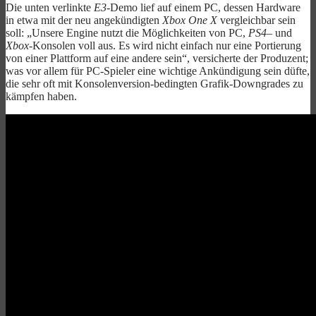
Die unten verlinkte
E3
-Demo lief auf einem PC, dessen Hardware
in etwa mit der neu angekündigten
Xbox One X
vergleichbar sein
soll: „Unsere Engine nutzt die Möglichkeiten von PC,
PS4
– und
Xbox
-Konsolen voll aus. Es wird nicht einfach nur eine Portierung
von einer Plattform auf eine andere sein“, versicherte der Produzent;
was vor allem für PC-Spieler eine wichtige Ankündigung sein düfte,
die sehr oft mit Konsolenversion-bedingten Grafik-Downgrades zu
kämpfen haben.