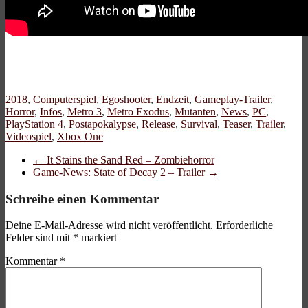
2018
,
Computerspiel
,
Egoshooter
,
Endzeit
,
Gameplay-Trailer
,
Horror
,
Infos
,
Metro 3
,
Metro Exodus
,
Mutanten
,
News
,
PC
,
PlayStation 4
,
Postapokalypse
,
Release
,
Survival
,
Teaser
,
Trailer
,
Videospiel
,
Xbox One
←
It Stains the Sand Red – Zombiehorror
Game-News: State of Decay 2 – Trailer
→
Schreibe einen Kommentar
Deine E-Mail-Adresse wird nicht veröffentlicht.
Erforderliche
Felder sind mit
*
markiert
Kommentar
*