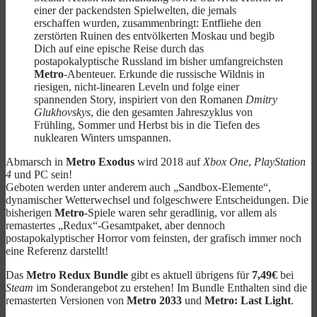
einer der packendsten Spielwelten, die jemals
erschaffen wurden, zusammenbringt: Entfliehe den
zerstörten Ruinen des entvölkerten Moskau und begib
Dich auf eine epische Reise durch das
postapokalyptische Russland im bisher umfangreichsten
Metro
-Abenteuer. Erkunde die russische Wildnis in
riesigen, nicht-linearen Leveln und folge einer
spannenden Story, inspiriert von den Romanen
Dmitry
Glukhovskys
, die den gesamten Jahreszyklus von
Frühling, Sommer und Herbst bis in die Tiefen des
nuklearen Winters umspannen.
Abmarsch in
Metro Exodus
wird 2018 auf
Xbox One
,
PlayStation
4
und PC sein!
Geboten werden unter anderem auch „Sandbox-Elemente“,
dynamischer Wetterwechsel und folgeschwere Entscheidungen. Die
bisherigen
Metro
-Spiele waren sehr geradlinig, vor allem als
remastertes „Redux“-Gesamtpaket, aber dennoch
postapokalyptischer Horror vom feinsten, der grafisch immer noch
eine Referenz darstellt!
Das
Metro Redux Bundle
gibt es aktuell übrigens für
7,49€
bei
Steam
im Sonderangebot zu erstehen! Im Bundle Enthalten sind die
remasterten Versionen von
Metro 2033
und
Metro: Last Light
.