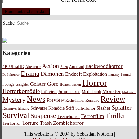
Suche
Kategorien
Action
Backwoodhorror
4K UltraHD
Abenteuer
Amoklauf
Alien
Drama
Dämonen
Endzeit
Exploitation
Bodyhorror
Fantasy
Found
Horror
Gore
Geister
Footage
Gangster
Homeinvasion
Horrorkomödie
Monster
Infected
Jumpscares
Mediabook
Mutanten
News
Review
Mystery
Preview
Remake
Rachethriller
Splatter
Schwarze Komödie
Scifi
Slasher
Scifi-Horror
Romanverfilmung
Survival
Suspense
Thriller
Terrorfilm
Teeniehorror
Torture
Trash
Zombiehorror
Tierhorror
This website is © 2004 by Sebastian Notbom |