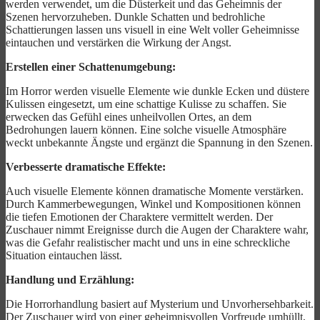
werden verwendet, um die Düsterkeit und das Geheimnis der
Szenen hervorzuheben. Dunkle Schatten und bedrohliche
Schattierungen lassen uns visuell in eine Welt voller Geheimnisse
eintauchen und verstärken die Wirkung der Angst.
Erstellen einer Schattenumgebung:
Im Horror werden visuelle Elemente wie dunkle Ecken und düstere
Kulissen eingesetzt, um eine schattige Kulisse zu schaffen. Sie
erwecken das Gefühl eines unheilvollen Ortes, an dem
Bedrohungen lauern können. Eine solche visuelle Atmosphäre
weckt unbekannte Ängste und ergänzt die Spannung in den Szenen.
Verbesserte dramatische Effekte:
Auch visuelle Elemente können dramatische Momente verstärken.
Durch Kammerbewegungen, Winkel und Kompositionen können
die tiefen Emotionen der Charaktere vermittelt werden. Der
Zuschauer nimmt Ereignisse durch die Augen der Charaktere wahr,
was die Gefahr realistischer macht und uns in eine schreckliche
Situation eintauchen lässt.
Handlung und Erzählung:
Die Horrorhandlung basiert auf Mysterium und Unvorhersehbarkeit.
Der Zuschauer wird von einer geheimnisvollen Vorfreude umhüllt,