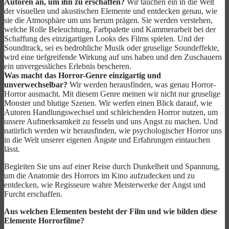
Autoren an, um ihn zu erschaffen?
Wir tauchen ein in die Welt
der visuellen und akustischen Elemente und entdecken genau, wie
sie die Atmosphäre um uns herum prägen. Sie werden verstehen,
welche Rolle Beleuchtung, Farbpalette und Kammerarbeit bei der
Schaffung des einzigartigen Looks des Films spielen. Und der
Soundtrack, sei es bedrohliche Musik oder gruselige Soundeffekte,
wird eine tiefgreifende Wirkung auf uns haben und den Zuschauern
ein unvergessliches Erlebnis bescheren.
Was macht das Horror-Genre einzigartig und
unverwechselbar?
Wir werden herausfinden, was genau Horror-
Horror ausmacht. Mit diesem Genre meinen wir nicht nur gruselige
Monster und blutige Szenen. Wir werfen einen Blick darauf, wie
Autoren Handlungswechsel und schleichenden Horror nutzen, um
unsere Aufmerksamkeit zu fesseln und uns Angst zu machen. Und
natürlich werden wir herausfinden, wie psychologischer Horror uns
in die Welt unserer eigenen Ängste und Erfahrungen eintauchen
lässt.
Begleiten Sie uns auf einer Reise durch Dunkelheit und Spannung,
um die Anatomie des Horrors im Kino aufzudecken und zu
entdecken, wie Regisseure wahre Meisterwerke der Angst und
Furcht erschaffen.
Aus welchen Elementen besteht der Film und wie bilden diese
Elemente Horrorfilme?