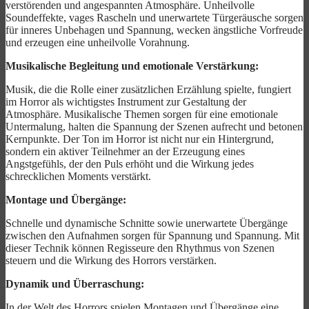
verstörenden und angespannten Atmosphäre. Unheilvolle
Soundeffekte, vages Rascheln und unerwartete Türgeräusche sorgen
für inneres Unbehagen und Spannung, wecken ängstliche Vorfreude
und erzeugen eine unheilvolle Vorahnung.
Musikalische Begleitung und emotionale Verstärkung:
Musik, die die Rolle einer zusätzlichen Erzählung spielte, fungiert
im Horror als wichtigstes Instrument zur Gestaltung der
Atmosphäre. Musikalische Themen sorgen für eine emotionale
Untermalung, halten die Spannung der Szenen aufrecht und betonen
Kernpunkte. Der Ton im Horror ist nicht nur ein Hintergrund,
sondern ein aktiver Teilnehmer an der Erzeugung eines
Angstgefühls, der den Puls erhöht und die Wirkung jedes
schrecklichen Moments verstärkt.
Montage und Übergänge:
Schnelle und dynamische Schnitte sowie unerwartete Übergänge
zwischen den Aufnahmen sorgen für Spannung und Spannung. Mit
dieser Technik können Regisseure den Rhythmus von Szenen
steuern und die Wirkung des Horrors verstärken.
Dynamik und Überraschung:
In der Welt des Horrors spielen Montagen und Übergänge eine