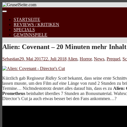
STARTSEITE
REVIEWS / KRITIKEN
SPECIALS
GEWINNSPIELE
Alien: Covenant – 20 Minuten mehr Inhalt
Sebastian
29. Mai 2017
22. Juli 2018
Alien
,
Horror
,
News
,
Prequel
,
Sc
Kürzlich gab Regisseur
Ridley Scott
bekannt, dass seine erste Schnitt
lassen musste, um den Film auf eine Länge von rund 2 Stunden zu brin
Termine… Nichtsdestotrotz deutet alles darauf hin, dass es zu
Alien:
Prometheus
beinhaltet überdies 7 Stunden an Bonusmaterial. Wahrs
Director’s Cut ja auch etwas besser bei den Fans ankommen…?