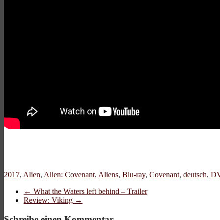
2017
,
Alien
,
Alien: Covenant
,
Aliens
,
Blu-ray
,
Covenant
,
deutsch
,
D
←
What the Waters left behind – Trailer
Review: Viking
→
Schreibe einen Kommentar