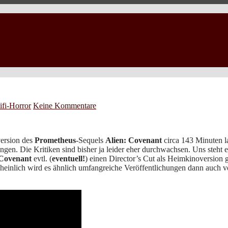
ifi-Horror
Keine Kommentare
version des
Prometheus
-Sequels
Alien: Covenant
circa 143 Minuten l
gen. Die Kritiken sind bisher ja leider eher durchwachsen. Uns steht 
 Covenant
evtl. (
eventuell!
) einen Director’s Cut als Heimkinoversion 
cheinlich wird es ähnlich umfangreiche Veröffentlichungen dann auch 