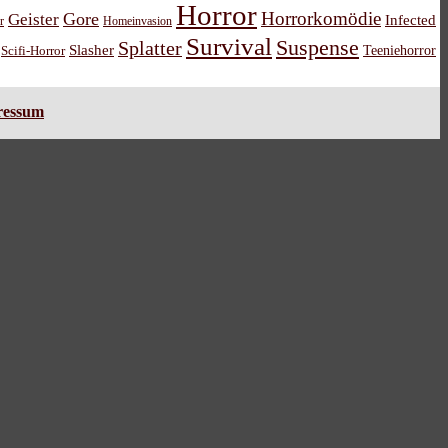
Horror
Horrorkomödie
Gore
Geister
Infected
r
Homeinvasion
Survival
Suspense
Splatter
Slasher
Teeniehorror
Scifi-Horror
ressum