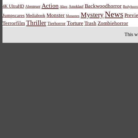
Action
Backwoodhorror
4K UltraHD
Abenteuer
Amoklauf
Alien
Bodyhorr
News
Mystery
Monster
Previ
Jumpscares
Mediabook
Mutanten
Thriller
Torture
Terrorfilm
Trash
Zombiehorror
Tierhorror
This w