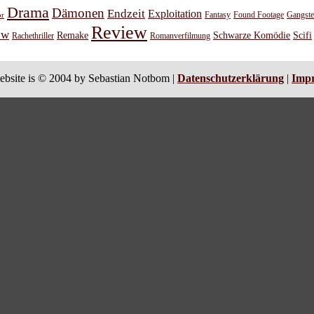
Drama
Dämonen
Endzeit
Exploitation
or
Fantasy
Found Footage
Gangste
Review
ew
Remake
Schwarze Komödie
Scifi
Rachethriller
Romanverfilmung
ebsite is © 2004 by Sebastian Notbom |
Datenschutzerklärung
|
Imp