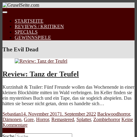
STARTSEITE
REVIEWS / KRITIKEN
SPECIALS
GEWINNSPIELE
The Evil Dead
Review: Tanz der Teufel
Kurzinhalt & Trailer: Fünf Freunde wollen das Wochenende in einer
kleinen Blockhütte mitten im Wald verbringen. Im Keller finden sie
ein mysteriöses Buch und ein Tape, das sie sogleich abspielen. Das
hätten sie besser nicht getan, denn es handelte sich…
Sebastian
14. November 2017
1. September 2022
Backwoodhorror
,
Dämonen
,
Gore
,
Horror
,
Remastered
,
Splatter
,
Zombiehorror
Keine
Kommentare
Weiterlesen
Suche