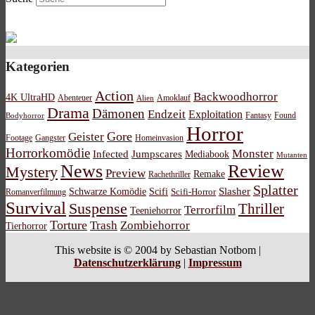
Kategorien
Action
Backwoodhorror
4K UltraHD
Abenteuer
Amoklauf
Alien
Drama
Dämonen
Endzeit
Exploitation
Bodyhorror
Fantasy
Found
Horror
Gore
Geister
Footage
Gangster
Homeinvasion
Horrorkomödie
Monster
Infected
Jumpscares
Mediabook
Mutanten
News
Review
Mystery
Preview
Remake
Rachethriller
Splatter
Schwarze Komödie
Scifi
Slasher
Scifi-Horror
Romanverfilmung
Survival
Suspense
Thriller
Terrorfilm
Teeniehorror
Torture
Trash
Zombiehorror
Tierhorror
This website is © 2004 by Sebastian Notbom |
Datenschutzerklärung
|
Impressum