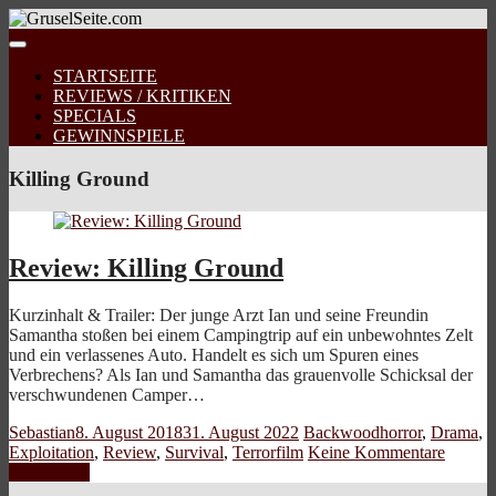
STARTSEITE
REVIEWS / KRITIKEN
SPECIALS
GEWINNSPIELE
Killing Ground
Review: Killing Ground
Kurzinhalt & Trailer: Der junge Arzt Ian und seine Freundin
Samantha stoßen bei einem Campingtrip auf ein unbewohntes Zelt
und ein verlassenes Auto. Handelt es sich um Spuren eines
Verbrechens? Als Ian und Samantha das grauenvolle Schicksal der
verschwundenen Camper…
Sebastian
8. August 2018
31. August 2022
Backwoodhorror
,
Drama
,
Exploitation
,
Review
,
Survival
,
Terrorfilm
Keine Kommentare
Weiterlesen