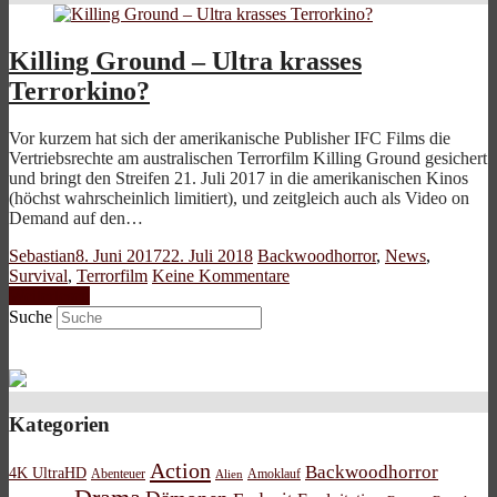
Killing Ground – Ultra krasses
Terrorkino?
Vor kurzem hat sich der amerikanische Publisher IFC Films die
Vertriebsrechte am australischen Terrorfilm Killing Ground gesichert
und bringt den Streifen 21. Juli 2017 in die amerikanischen Kinos
(höchst wahrscheinlich limitiert), und zeitgleich auch als Video on
Demand auf den…
Sebastian
8. Juni 2017
22. Juli 2018
Backwoodhorror
,
News
,
Survival
,
Terrorfilm
Keine Kommentare
Weiterlesen
Suche
Kategorien
Action
Backwoodhorror
4K UltraHD
Abenteuer
Amoklauf
Alien