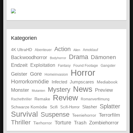
Kategorien
Action
4K UltraHD
Abenteuer
Amoklauf
Alien
Drama
Dämonen
Backwoodhorror
Bodyhorror
Endzeit
Exploitation
Fantasy
Gangster
Found Footage
Horror
Gore
Geister
Homeinvasion
Horrorkomödie
Infected
Jumpscares
Mediabook
News
Mystery
Monster
Preview
Mutanten
Review
Remake
Rachethriller
Romanverfilmung
Splatter
Schwarze Komödie
Scifi
Slasher
Scifi-Horror
Survival
Suspense
Terrorfilm
Teeniehorror
Thriller
Torture
Trash
Zombiehorror
Tierhorror