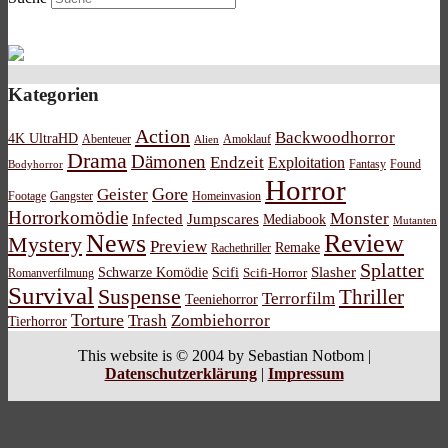
Kategorien
Action
Backwoodhorror
4K UltraHD
Abenteuer
Amoklauf
Alien
Drama
Dämonen
Endzeit
Exploitation
Bodyhorror
Fantasy
Found
Horror
Gore
Geister
Footage
Gangster
Homeinvasion
Horrorkomödie
Monster
Infected
Jumpscares
Mediabook
Mutanten
News
Review
Mystery
Preview
Remake
Rachethriller
Splatter
Schwarze Komödie
Scifi
Slasher
Scifi-Horror
Romanverfilmung
Survival
Suspense
Thriller
Terrorfilm
Teeniehorror
Torture
Trash
Zombiehorror
Tierhorror
This website is © 2004 by Sebastian Notbom |
Datenschutzerklärung
|
Impressum