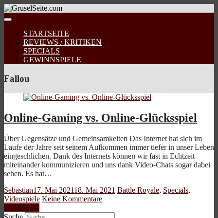
STARTSEITE
REVIEWS / KRITIKEN
SPECIALS
GEWINNSPIELE
Fallou
Online-Gaming vs. Online-Glücksspiel
Über Gegensätze und Gemeinsamkeiten Das Internet hat sich im
Laufe der Jahre seit seinem Aufkommen immer tiefer in unser Leben
eingeschlichen. Dank des Internets können wir fast in Echtzeit
miteinander kommunizieren und uns dank Video-Chats sogar dabei
sehen. Es hat…
Sebastian
17. Mai 2021
18. Mai 2021
Battle Royale
,
Specials
,
Videospiele
Keine Kommentare
Weiterlesen
Suche