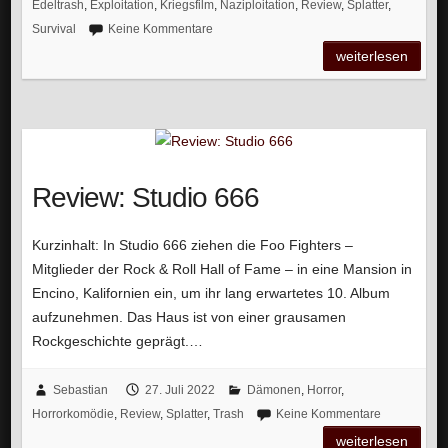
Edeltrash
,
Exploitation
,
Kriegsfilm
,
Naziploitation
,
Review
,
Splatter
,
Survival
Keine Kommentare
weiterlesen
Review: Studio 666
Kurzinhalt: In Studio 666 ziehen die Foo Fighters –
Mitglieder der Rock & Roll Hall of Fame – in eine Mansion in
Encino, Kalifornien ein, um ihr lang erwartetes 10. Album
aufzunehmen. Das Haus ist von einer grausamen
Rockgeschichte geprägt.…
Sebastian
27. Juli 2022
Dämonen
,
Horror
,
Horrorkomödie
,
Review
,
Splatter
,
Trash
Keine Kommentare
weiterlesen