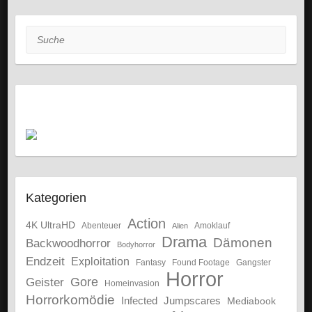
Suche
Kategorien
Action
4K UltraHD
Abenteuer
Amoklauf
Alien
Drama
Dämonen
Backwoodhorror
Bodyhorror
Endzeit
Exploitation
Fantasy
Gangster
Found Footage
Horror
Gore
Geister
Homeinvasion
Horrorkomödie
Infected
Jumpscares
Mediabook