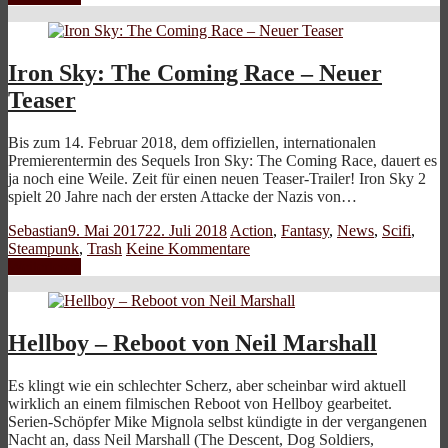
Iron Sky: The Coming Race – Neuer
Teaser
Bis zum 14. Februar 2018, dem offiziellen, internationalen
Premierentermin des Sequels Iron Sky: The Coming Race, dauert es
ja noch eine Weile. Zeit für einen neuen Teaser-Trailer! Iron Sky 2
spielt 20 Jahre nach der ersten Attacke der Nazis von…
Sebastian
9. Mai 2017
22. Juli 2018
Action
,
Fantasy
,
News
,
Scifi
,
Steampunk
,
Trash
Keine Kommentare
Weiterlesen
Hellboy – Reboot von Neil Marshall
Es klingt wie ein schlechter Scherz, aber scheinbar wird aktuell
wirklich an einem filmischen Reboot von Hellboy gearbeitet.
Serien-Schöpfer Mike Mignola selbst kündigte in der vergangenen
Nacht an, dass Neil Marshall (The Descent, Dog Soldiers,