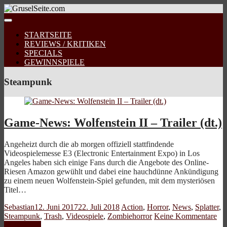
STARTSEITE
REVIEWS / KRITIKEN
SPECIALS
GEWINNSPIELE
Steampunk
Game-News: Wolfenstein II – Trailer (dt.)
Angeheizt durch die ab morgen offiziell stattfindende
Videospielemesse E3 (Electronic Entertainment Expo) in Los
Angeles haben sich einige Fans durch die Angebote des Online-
Riesen Amazon gewühlt und dabei eine hauchdünne Ankündigung
zu einem neuen Wolfenstein-Spiel gefunden, mit dem mysteriösen
Titel…
Sebastian
12. Juni 2017
22. Juli 2018
Action
,
Horror
,
News
,
Splatter
,
Steampunk
,
Trash
,
Videospiele
,
Zombiehorror
Keine Kommentare
Weiterlesen