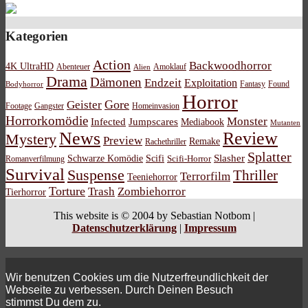
Kategorien
Action
Backwoodhorror
4K UltraHD
Abenteuer
Amoklauf
Alien
Drama
Dämonen
Endzeit
Exploitation
Bodyhorror
Fantasy
Found
Horror
Gore
Geister
Footage
Gangster
Homeinvasion
Horrorkomödie
Monster
Infected
Jumpscares
Mediabook
Mutanten
News
Review
Mystery
Preview
Remake
Rachethriller
Splatter
Schwarze Komödie
Scifi
Slasher
Scifi-Horror
Romanverfilmung
Survival
Suspense
Thriller
Terrorfilm
Teeniehorror
Torture
Trash
Zombiehorror
Tierhorror
This website is © 2004 by Sebastian Notbom |
Datenschutzerklärung
|
Impressum
Wir benutzen Cookies um die Nutzerfreundlichkeit der
Webseite zu verbessen. Durch Deinen Besuch
stimmst Du dem zu.