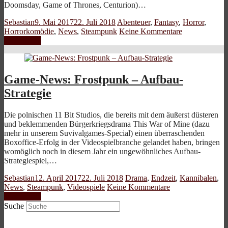
Doomsday, Game of Thrones, Centurion)…
Sebastian
9. Mai 2017
22. Juli 2018
Abenteuer
,
Fantasy
,
Horror
,
Horrorkomödie
,
News
,
Steampunk
Keine Kommentare
Weiterlesen
Game-News: Frostpunk – Aufbau-
Strategie
Die polnischen 11 Bit Studios, die bereits mit dem äußerst düsteren
und beklemmenden Bürgerkriegsdrama This War of Mine (dazu
mehr in unserem Suvivalgames-Special) einen überraschenden
Boxoffice-Erfolg in der Videospielbranche gelandet haben, bringen
womöglich noch in diesem Jahr ein ungewöhnliches Aufbau-
Strategiespiel,…
Sebastian
12. April 2017
22. Juli 2018
Drama
,
Endzeit
,
Kannibalen
,
News
,
Steampunk
,
Videospiele
Keine Kommentare
Weiterlesen
Suche