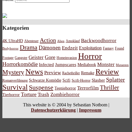
Kategorien
Action
Backwoodhorror
4K UltraHD
Abenteuer
Amoklauf
Alien
Drama
Dämonen
Endzeit
Exploitation
Bodyhorror
Fantasy
Found
Horror
Gore
Geister
Footage
Gangster
Homeinvasion
Horrorkomödie
Monster
Infected
Jumpscares
Mediabook
Mutanten
News
Review
Mystery
Preview
Remake
Rachethriller
Splatter
Schwarze Komödie
Scifi
Slasher
Scifi-Horror
Romanverfilmung
Survival
Suspense
Thriller
Terrorfilm
Teeniehorror
Torture
Trash
Zombiehorror
Tierhorror
This website is © 2004 by Sebastian Notbom |
Datenschutzerklärung
|
Impressum