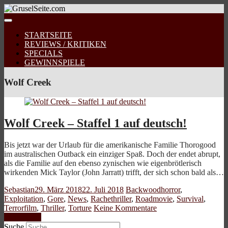
STARTSEITE
REVIEWS / KRITIKEN
SPECIALS
GEWINNSPIELE
Wolf Creek
Wolf Creek – Staffel 1 auf deutsch!
Bis jetzt war der Urlaub für die amerikanische Familie Thorogood
im australischen Outback ein einziger Spaß. Doch der endet abrupt,
als die Familie auf den ebenso zynischen wie eigenbrötlerisch
wirkenden Mick Taylor (John Jarratt) trifft, der sich schon bald als…
Sebastian
29. März 2018
22. Juli 2018
Backwoodhorror
,
Exploitation
,
Gore
,
News
,
Rachethriller
,
Roadmovie
,
Survival
,
Terrorfilm
,
Thriller
,
Torture
Keine Kommentare
Weiterlesen
Suche