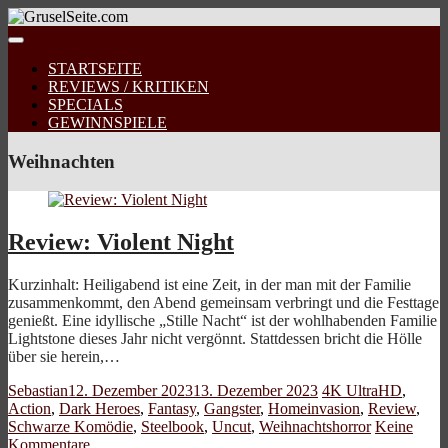
STARTSEITE
REVIEWS / KRITIKEN
SPECIALS
GEWINNSPIELE
Weihnachten
Review: Violent Night
Kurzinhalt: Heiligabend ist eine Zeit, in der man mit der Familie
zusammenkommt, den Abend gemeinsam verbringt und die Festtage
genießt. Eine idyllische „Stille Nacht“ ist der wohlhabenden Familie
Lightstone dieses Jahr nicht vergönnt. Stattdessen bricht die Hölle
über sie herein,…
Sebastian
12. Dezember 2023
13. Dezember 2023
4K UltraHD
,
Action
,
Dark Heroes
,
Fantasy
,
Gangster
,
Homeinvasion
,
Review
,
Schwarze Komödie
,
Steelbook
,
Uncut
,
Weihnachtshorror
Keine
Kommentare