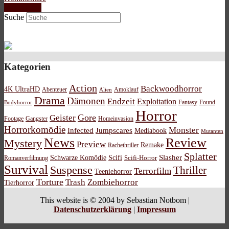
Weiterlesen
Suche
Kategorien
Action
Backwoodhorror
4K UltraHD
Abenteuer
Amoklauf
Alien
Drama
Dämonen
Endzeit
Exploitation
Bodyhorror
Fantasy
Found
Horror
Gore
Geister
Footage
Gangster
Homeinvasion
Horrorkomödie
Monster
Infected
Jumpscares
Mediabook
Mutanten
News
Review
Mystery
Preview
Remake
Rachethriller
Splatter
Schwarze Komödie
Scifi
Slasher
Scifi-Horror
Romanverfilmung
Survival
Suspense
Thriller
Terrorfilm
Teeniehorror
Torture
Trash
Zombiehorror
Tierhorror
This website is © 2004 by Sebastian Notbom |
Datenschutzerklärung
|
Impressum