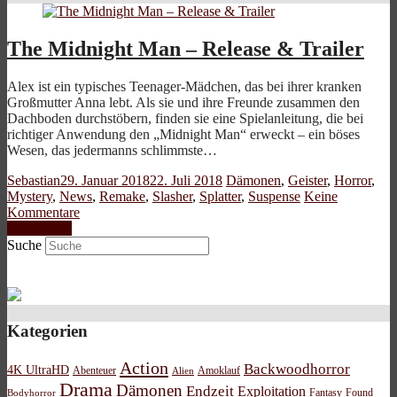
The Midnight Man – Release & Trailer
Alex ist ein typisches Teenager-Mädchen, das bei ihrer kranken
Großmutter Anna lebt. Als sie und ihre Freunde zusammen den
Dachboden durchstöbern, finden sie eine Spielanleitung, die bei
richtiger Anwendung den „Midnight Man“ erweckt – ein böses
Wesen, das jedermanns schlimmste…
Sebastian
29. Januar 2018
22. Juli 2018
Dämonen
,
Geister
,
Horror
,
Mystery
,
News
,
Remake
,
Slasher
,
Splatter
,
Suspense
Keine
Kommentare
Weiterlesen
Suche
Kategorien
Action
Backwoodhorror
4K UltraHD
Abenteuer
Amoklauf
Alien
Drama
Dämonen
Endzeit
Exploitation
Bodyhorror
Fantasy
Found