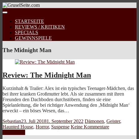
STARTSEITE
REVIEWS / KRITIKEN
SPECIALS
GEWINNSPIELE
The Midnight Man
Review: The Midnight Man
Kurzinhalt & Trailer: Alex ist ein typisches Teenager-Mädchen, das
bei ihrer kranken Großmutter lebt. Als sie zusammen mit ihren
Freunden den Dachboden durchstöbern, finden sie eine
Spielanleitung, die bei richtiger Anwendung den ‚Midnight Man‘
erweckt – ein böses Wesen, das…
Sebastian
23. Juli 2018
1. September 2022
Dämonen
,
Geister
,
Haunted House
,
Horror
,
Suspense
Keine Kommentare
Weiterlesen