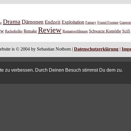
Drama
Dämonen
Endzeit
Exploitation
or
Fantasy
Found Footage
Gangste
Review
ew
Remake
Schwarze Komödie
Scifi
Rachethriller
Romanverfilmung
ebsite is © 2004 by Sebastian Notbom |
Datenschutzerklärung
|
Imp
ite zu verbessen. Durch Deinen Besuch stimmst Du dem zu.