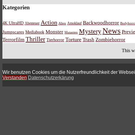
Kategorien
Action
Backwoodhorror
4K UltraHD
Abenteuer
Amoklauf
Alien
Bodyhorr
News
Mystery
Monster
Previ
Jumpscares
Mediabook
Mutanten
Thriller
Torture
Terrorfilm
Trash
Zombiehorror
Tierhorror
This w
Wir benutzen Cookies um die Nutzerfreundlichkeit der Webse
Verstanden
Datenschutzerkärung