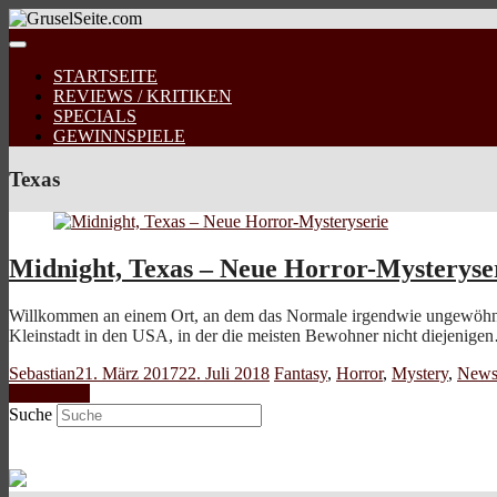
STARTSEITE
REVIEWS / KRITIKEN
SPECIALS
GEWINNSPIELE
Texas
Midnight, Texas – Neue Horror-Mysteryse
Willkommen an einem Ort, an dem das Normale irgendwie ungewöhnlich
Kleinstadt in den USA, in der die meisten Bewohner nicht diejenige
Sebastian
21. März 2017
22. Juli 2018
Fantasy
,
Horror
,
Mystery
,
New
Weiterlesen
Suche