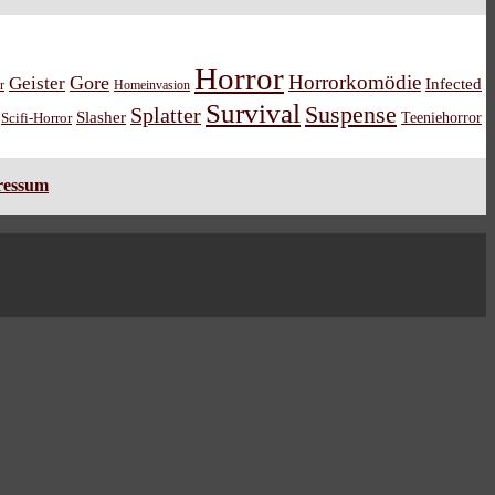
Horror
Horrorkomödie
Gore
Geister
Infected
r
Homeinvasion
Survival
Suspense
Splatter
Slasher
Teeniehorror
Scifi-Horror
ressum