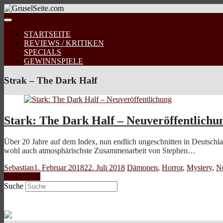
STARTSEITE
REVIEWS / KRITIKEN
SPECIALS
GEWINNSPIELE
Strak – The Dark Half
Stark: The Dark Half – Neuveröffentlichu
Über 20 Jahre auf dem Index, nun endlich ungeschnitten in Deutschlan
wohl auch atmosphärischste Zusammenarbeit von Stephen…
Sebastian
1. Februar 2018
22. Juli 2018
Dämonen
,
Horror
,
Mystery
,
N
Weiterlesen
Suche