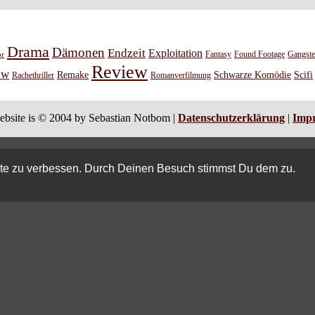
Drama
Dämonen
Endzeit
Exploitation
or
Fantasy
Found Footage
Gangste
Review
ew
Remake
Schwarze Komödie
Scifi
Rachethriller
Romanverfilmung
ebsite is © 2004 by Sebastian Notbom |
Datenschutzerklärung
|
Imp
ite zu verbessen. Durch Deinen Besuch stimmst Du dem zu.