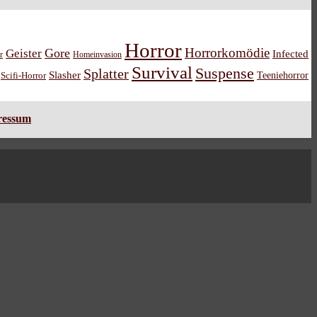
Horror
Horrorkomödie
Gore
Geister
Infected
r
Homeinvasion
Survival
Suspense
Splatter
Slasher
Teeniehorror
Scifi-Horror
ressum