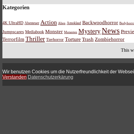
Kategorien
Action
Backwoodhorror
4K UltraHD
Abenteuer
Amoklauf
Alien
Bodyhorr
News
Mystery
Monster
Previ
Jumpscares
Mediabook
Mutanten
Thriller
Torture
Terrorfilm
Trash
Zombiehorror
Tierhorror
This w
Wir benutzen Cookies um die Nutzerfreundlichkeit der Webse
Verstanden
Datenschutzerkärung