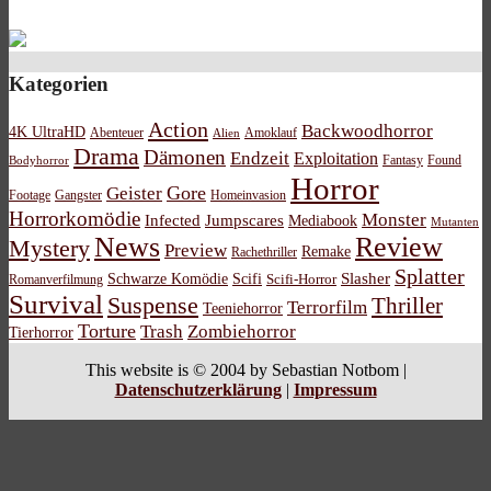
Kategorien
Action
Backwoodhorror
4K UltraHD
Abenteuer
Amoklauf
Alien
Drama
Dämonen
Endzeit
Exploitation
Bodyhorror
Fantasy
Found
Horror
Gore
Geister
Footage
Gangster
Homeinvasion
Horrorkomödie
Monster
Infected
Jumpscares
Mediabook
Mutanten
News
Review
Mystery
Preview
Remake
Rachethriller
Splatter
Schwarze Komödie
Scifi
Slasher
Scifi-Horror
Romanverfilmung
Survival
Suspense
Thriller
Terrorfilm
Teeniehorror
Torture
Trash
Zombiehorror
Tierhorror
This website is © 2004 by Sebastian Notbom |
Datenschutzerklärung
|
Impressum