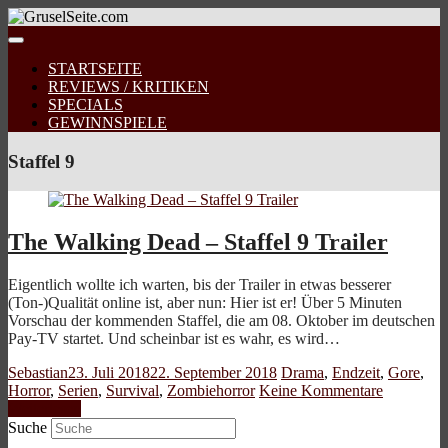
STARTSEITE
REVIEWS / KRITIKEN
SPECIALS
GEWINNSPIELE
Staffel 9
The Walking Dead – Staffel 9 Trailer
Eigentlich wollte ich warten, bis der Trailer in etwas besserer
(Ton-)Qualität online ist, aber nun: Hier ist er! Über 5 Minuten
Vorschau der kommenden Staffel, die am 08. Oktober im deutschen
Pay-TV startet. Und scheinbar ist es wahr, es wird…
Sebastian
23. Juli 2018
22. September 2018
Drama
,
Endzeit
,
Gore
,
Horror
,
Serien
,
Survival
,
Zombiehorror
Keine Kommentare
Weiterlesen
Suche