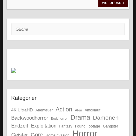
weiterlesen
Suche
Kategorien
Action
4K UltraHD
Abenteuer
Amoklauf
Alien
Drama
Dämonen
Backwoodhorror
Bodyhorror
Endzeit
Exploitation
Fantasy
Gangster
Found Footage
Horror
Gore
Geister
Homeinvasion