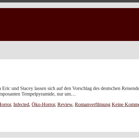
n Eric und Stacey lassen sich auf den Vorschlag des deutschen Reisen
 imposanten Tempelpyramide, nur um…
orror
,
Infected
,
Öko-Horror
,
Review
,
Romanverfilmung
Keine Komme