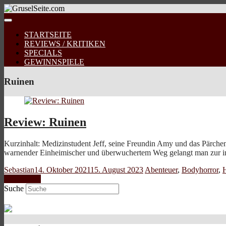
STARTSEITE
REVIEWS / KRITIKEN
SPECIALS
GEWINNSPIELE
Ruinen
Review: Ruinen
Kurzinhalt: Medizinstudent Jeff, seine Freundin Amy und das Pärche
warnender Einheimischer und überwuchertem Weg gelangt man zur
Sebastian
14. Oktober 2021
15. August 2023
Abenteuer
,
Bodyhorror
,
H
Weiterlesen
Suche