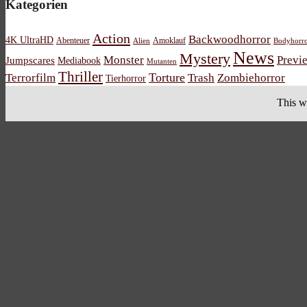
Kategorien
Action
Backwoodhorror
4K UltraHD
Abenteuer
Amoklauf
Alien
Bodyhorr
News
Mystery
Monster
Previ
Jumpscares
Mediabook
Mutanten
Thriller
Torture
Terrorfilm
Trash
Zombiehorror
Tierhorror
This w