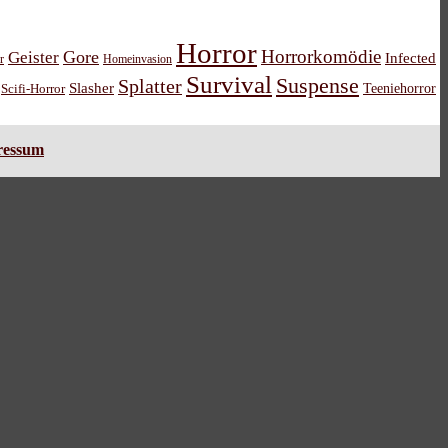
Horror
Horrorkomödie
Gore
Geister
Infected
r
Homeinvasion
Survival
Suspense
Splatter
Slasher
Teeniehorror
Scifi-Horror
ressum