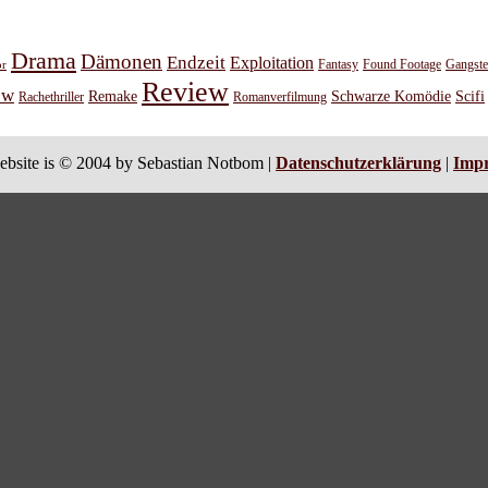
Drama
Dämonen
Endzeit
Exploitation
or
Fantasy
Found Footage
Gangste
Review
ew
Remake
Schwarze Komödie
Scifi
Rachethriller
Romanverfilmung
ebsite is © 2004 by Sebastian Notbom |
Datenschutzerklärung
|
Imp